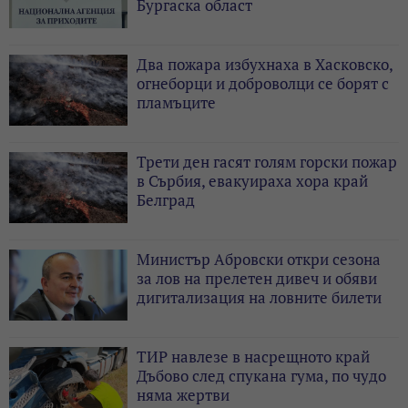
Бургаска област
Два пожара избухнаха в Хасковско,
огнеборци и доброволци се борят с
пламъците
Трети ден гасят голям горски пожар
в Сърбия, евакуираха хора край
Белград
Министър Абровски откри сезона
за лов на прелетен дивеч и обяви
дигитализация на ловните билети
ТИР навлезе в насрещното край
Дъбово след спукана гума, по чудо
няма жертви