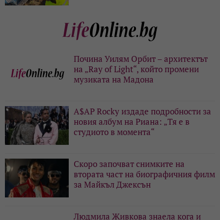
Почина Уилям Орбит – архитектът
на „Ray of Light“, който промени
музиката на Мадона
A$AP Rocky издаде подробности за
новия албум на Риана: „Тя е в
студиото в момента“
Скоро започват снимките на
втората част на биографичния филм
за Майкъл Джексън
Людмила Живкова знаела кога и