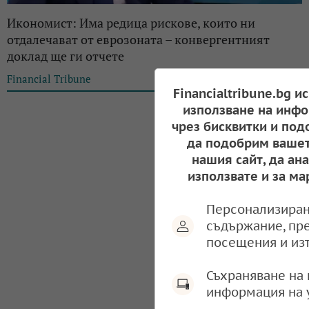
Икономист: Има редица рискове, които ни
отдалечават от еврозоната – конвергентният
доклад ще ги отчете
Financial Tribune
12:21, 26.06.2024
Financialtribune.bg и
използване на инфо
чрез бисквитки и под
да подобрим вашет
нашия сайт, да ан
използвате и за ма
Персонализиран
съдържание, пр
посещения и из
Съхраняване на 
информация на 