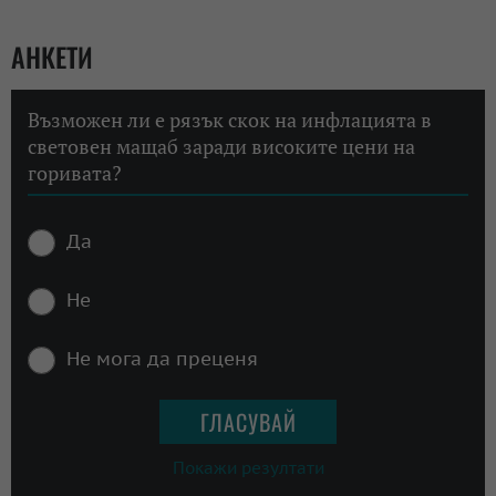
АНКЕТИ
Възможен ли е рязък скок на инфлацията в
световен мащаб заради високите цени на
горивата?
Да
Не
Не мога да преценя
Покажи резултати