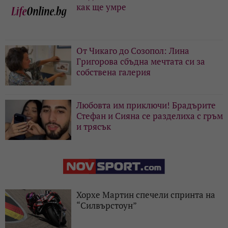
как ще умре
От Чикаго до Созопол: Лина
Григорова сбъдна мечтата си за
собствена галерия
Любовта им приключи! Брадърите
Стефан и Сияна се разделиха с гръм
и трясък
Хорхе Мартин спечели спринта на
“Силвърстоун”