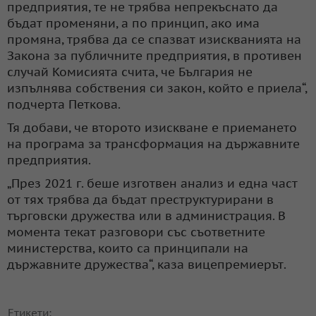
предприятия, те не трябва непрекъснато да
бъдат променяни, а по принцип, ако има
промяна, трябва да се спазват изискванията на
Закона за публичните предприятия, в противен
случай Комисията счита, че България не
изпълнява собствения си закон, който е приела“,
подчерта Петкова.
Тя добави, че второто изискване е приемането
на програма за трансформация на държавните
предприятия.
„През 2021 г. беше изготвен анализ и една част
от тях трябва да бъдат преструктурирани в
търговски дружества или в администрация. В
момента текат разговори със съответните
министерства, които са принципали на
държавните дружества“, каза вицепремиерът.
Етикети: