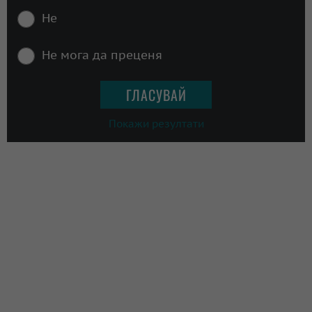
Не
Не мога да преценя
Покажи резултати