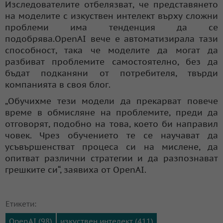
Изследователите отбелязват, че представянето
на моделите с изкуствен интелект върху сложни
проблеми има тенденция да се
подобрява.OpenAI вече е автоматизирала тази
способност, така че моделите да могат да
разбиват проблемите самостоятелно, без да
бъдат подканяни от потребителя, твърди
компанията в своя блог.
„Обучихме тези модели да прекарват повече
време в обмисляне на проблемите, преди да
отговорят, подобно на това, което би направил
човек. Чрез обучението те се научават да
усъвършенстват процеса си на мислене, да
опитват различни стратегии и да разпознават
грешките си“, заявиха от OpenAI.
Етикети:
OpenAI (98)
изкуствен интелект (411)