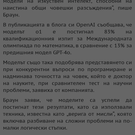
модели на изкуствен интелект, способни на
наистина общи човешки разсъждения“, пише
Браун.
В публикацията в блога си OpenAI съобщава, че
моделът o1 е постигнал 83% на
квалификационния изпит за Международната
олимпиада по математика, в сравнение с 13% за
предишния модел GPT-4o.
Моделът също така подобрява представянето си
при конкурентни въпроси по програмиране и
надминава точността на човек, който е доктор
на науките, при сравнителен тест на научни
проблеми, заявиха от компанията.
Браун заяви, че моделите са успели да
постигнат тези резултати, като са използвали
техника, известна като „верига от мисли“, която
включва разбиване на сложни проблеми на по-
малки логически стъпки.