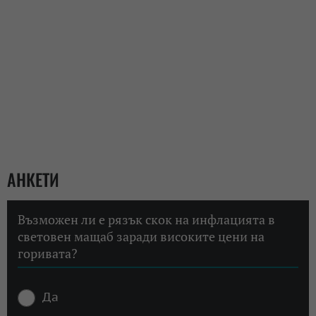
АНКЕТИ
Възможен ли е рязък скок на инфлацията в
световен мащаб заради високите цени на
горивата?
Да