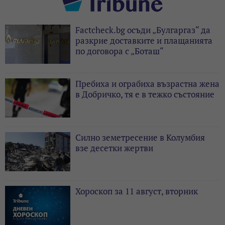
Factcheck.bg осъди „Булгаргаз“ да
разкрие доставките и плащанията
по договора с „Боташ“
Пребиха и ограбиха възрастна жена
в Добричко, тя е в тежко състояние
Силно земетресение в Колумбия
взе десетки жертви
Хороскоп за 11 август, вторник