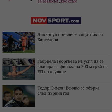
за Майкъл Джексън
Ливърпул привлече защитник на
Барселона
Габриела Георгиева не успя да се
класира за финала на 200 м гръб на
ЕП по плуване
Тодор Симов: Всичко се обърка
след първия гол