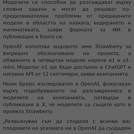
Моделите са способни да разсъждават върху
сложни задачи и могат да решават по-
предизвикателни проблеми от предишните
модели в областта на науката, кодирането и
математиката, заяви фирмата за ИИ в
публикация в блога си.
OpenAI използва кодовото име Strawberry за
вътрешно обозначаване на проекта, а
обявените в четвъртък модели нарече o1 и o1-
mini. Моделът o1 ще бъде достъпен в ChatGPT и
неговия API от 12 септември, заяви компанията.
Ноам Браун, изследовател в OpenAI, фокусиран
върху подобряването на разсъжденията в
моделите на компанията, потвърди в
публикация в X, че моделите са същите като в
проекта Strawberry.
„Развълнуван съм да споделя с всички вас
плодовете на усилията ни в OpenAI да създадем