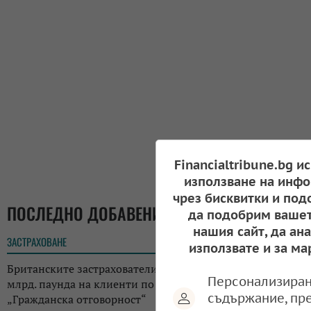
Financialtribune.bg и
използване на инфо
чрез бисквитки и под
ПОСЛЕДНО ДОБАВЕНИ
да подобрим вашет
нашия сайт, да ан
ЗАСТРАХОВАНЕ
13:53
използвате и за ма
Британските застрахователи са платили рекордните 3,2
Персонализиран
млрд. паунда на клиенти по застраховки „Автокаско“ и
съдържание, пр
„Гражданска отговорност“