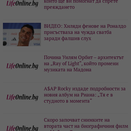
които ще ви помогнат да спрете
преяждането
ВИДЕО: Хиляди фенове на Роналдо
присъстваха на чужда сватба
заради фалшив слух
Почина Уилям Орбит – архитектът
на „Ray of Light“, който промени
музиката на Мадона
A$AP Rocky издаде подробности за
новия албум на Риана: „Тя е в
студиото в момента“
Скоро започват снимките на
втората част на биографичния филм