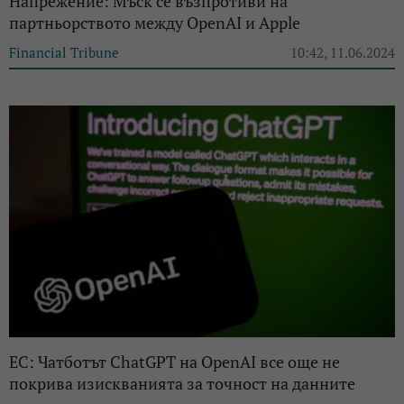
Напрежение: Мъск се възпротиви на
партньорството между OpenAI и Apple
Financial Tribune
10:42, 11.06.2024
ЕС: Чатботът ChatGPT на OpenAI все още не
покрива изискванията за точност на данните