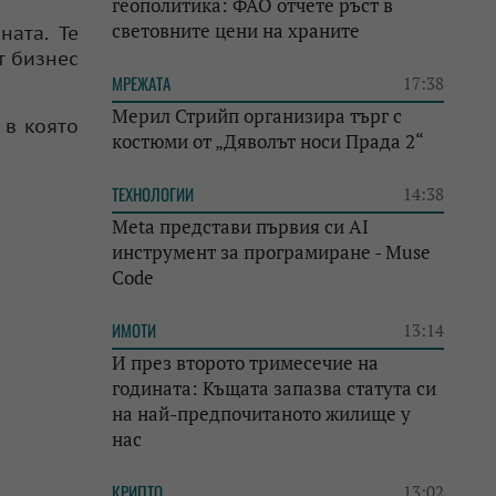
геополитика: ФАО отчете ръст в
световните цени на храните
ната. Те
т бизнес
МРЕЖАТА
17:38
Мерил Стрийп организира търг с
 в която
костюми от „Дяволът носи Прада 2“
ТЕХНОЛОГИИ
14:38
Meta представи първия си AI
инструмент за програмиране - Muse
Code
ИМОТИ
13:14
И през второто тримесечие на
годината: Къщата запазва статута си
на най-предпочитаното жилище у
нас
КРИПТО
13:02