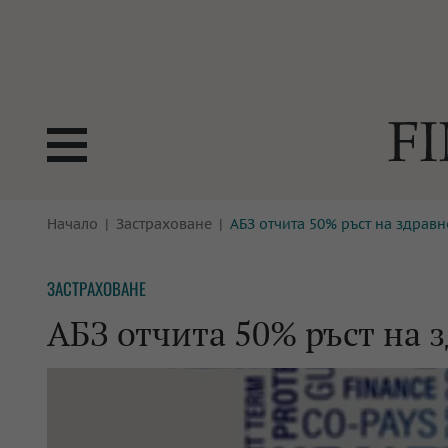
БОРСИ
Начало
Застраховане
АБЗ отчита 50% ръст на здравн
ТЕХНОЛ
КРИПТО
АНАЛИЗ
ЗАСТРАХОВАНЕ
БАНКИ
МРЕЖАТ
АБЗ отчита 50% ръст на з
ПАРИТЕ
ИМОТИ
ЗАСТРАХОВАНЕ
АВТОМО
ЕНЕРГЕТИКА
МУЛТИМ