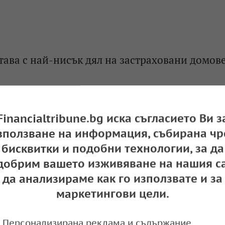
тава с най-нисък дял на застраховани домове
e
14:00,
Financialtribune.bg иска съгласието Ви з
зползване на информация, събирана чр
бисквитки и подобни технологии, за да
муществените застраховки у нас са достъпни
добрим вашето изживяване на нашия са
тава много нисък
да анализираме как го използвате и за
e
12:00,
маркетингови цели.
Персонализирана реклама и съдържание,