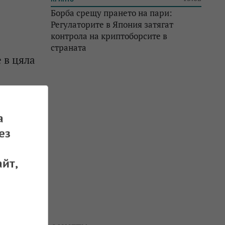
Борба срещу прането на пари:
Регулаторите в Япония затягат
контрола на криптоборсите в
страната
 в цяла
 29.05.2024
а
ез
, но
йт,
 11.12.2023