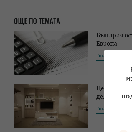
ОЩЕ ПО ТЕМАТА
България ос
Европа
Financial Tribun
и
Цените на и
по
делът им ос
Financial Tribun