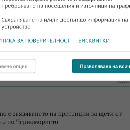
преброяване на посещения и източници на траф
липса на защита – не застраховаме имуществ
авето си
Съхраняване на и/или достъп до информация на
устройство
e
11:12,
ИТИКА ЗА ПОВЕРИТЕЛНОСТ
БИСКВИТКИ
елов, АБЗ: Много малко хора от Южното
овече опции
Позволяване на всич
 имат застраховка
e
10:30,
но е заявяването на претенции за щети от
то по Черноморието