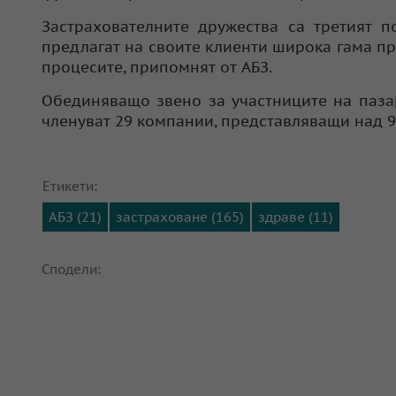
Застрахователните дружества са третият п
предлагат на своите клиенти широка гама пр
процесите, припомнят от АБЗ.
Обединяващо звено за участниците на пазар
членуват 29 компании, представляващи над 92
Етикети:
АБЗ (21)
застраховане (165)
здраве (11)
Сподели: