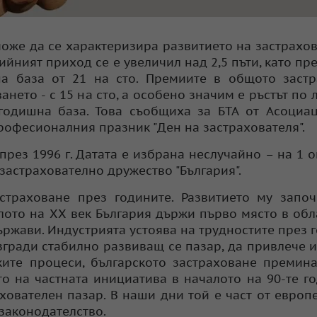
може да се характеризира развитието на застрахо
йният приход се е увеличил над 2,5 пъти, като през
на база от 21 на сто. Премиите в общото заст
ането - с 15 на сто, а особено значим е ръстът по 
годишна база. Това съобщиха за БТА от Асоциа
професионалния празник "Ден на застрахователя".
рез 1996 г. Датата е избрана неслучайно – на 1 
 застрахователно дружество "България".
страховане през годините. Развитието му запо
алото на ХХ век България държи първо място в обл
ржави. Индустрията устоява на трудностите през 
згради стабилно развиващ се пазар, да привлече 
ките процеси, българското застраховане премин
о на частната инициатива в началото на 90-те г
ахователен пазар. В наши дни той е част от европ
законодателство.