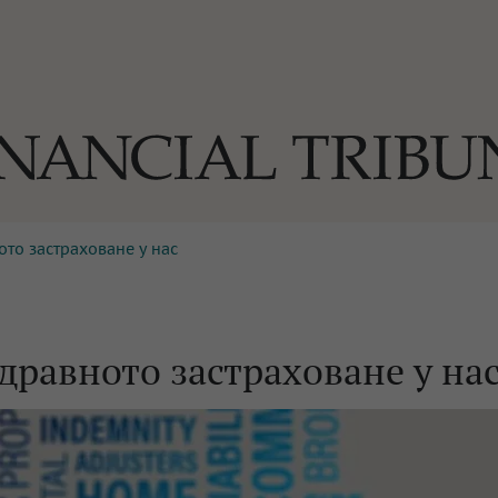
ото застраховане у нас
ОГИИ
За нас
Реклама
Ко
И
Част от Tribune Media Gr
А
дравното застраховане у на
БИЛИ
ЕДИЯ