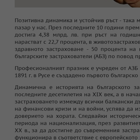
Позитивна динамика и устойчив ръст - така 
пазар у нас. През последните 10 години преми
достига 4,38 млрд. лв. при ръст на годиш
нарастват с 22,7 процента, в животозастрахов
здравното застраховане - 50 процента на 
българските застрахователи (АБЗ) по повод 
Професионалният празник е учреден от АЗБ п
1891 г. в Русе е създадено първото българско
Динамична е историята на българското за
последните десетилетия на ХІХ век, а в нач
застраховането измежду всички балкански дъ
на финансови кризи и на войни, успява да и
доверието на хората. Следвайки историчес
периода на национализация, през развитиет
ХХ в., за да достигне до съвременния застр
функционира в съответствие с европейското 