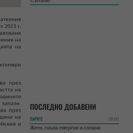
pixabay
©
вателния
 2023 г.
раховане
линия на
цията на
октомври
чва през
астта на
годините
и запази
ПОСЛЕДНО ДОБАВЕНИ
ава през
одини на
ПАРИТЕ
18:05
ейския и
Жеги, скъпа енергия и сложна