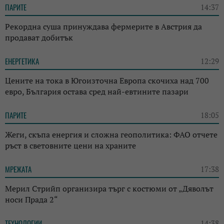
ПАРИТЕ
14:37
Рекордна суша принуждава фермерите в Австрия да
продават добитък
ЕНЕРГЕТИКА
12:29
Цените на тока в Югоизточна Европа скочиха над 700
евро, България остава сред най-евтините пазари
ПАРИТЕ
18:05
Жеги, скъпа енергия и сложна геополитика: ФАО отчете
ръст в световните цени на храните
МРЕЖАТА
17:38
Мерил Стрийп организира търг с костюми от „Дяволът
носи Прада 2“
ТЕХНОЛОГИИ
14:38