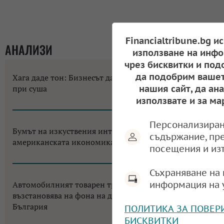
Financialtribune.bg и
АНАЛИЗИ
използване на инфо
чрез бисквитки и под
да подобрим вашет
Хага даде тон: Бизнесът да не разчита на помощи
нашия сайт, да ан
при суша
използвате и за ма
10:58, 07.08.2026
Персонализиран
Бумът на изкуствения интелект променя
съдържание, пр
американската икономика до неузнаваемост
посещения и из
12:18, 06.08.2026
Съхраняване на 
информация на 
Автомобилният товарен транспорт в ЕС се
възстановява на фона на двуцифрен срив за
България
ПОЛИТИКА ЗА ПОВЕР
БИСКВИТКИ
11:38, 05.08.2026