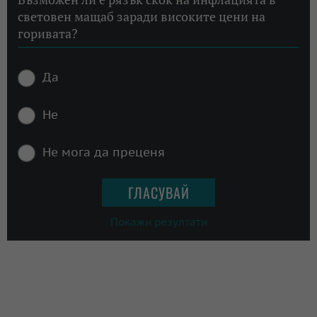
световен мащаб заради високите цени на
горивата?
Да
Не
Не мога да преценя
Покажи резултати