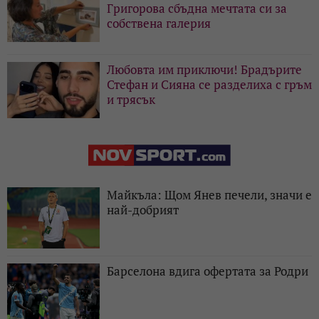
Григорова сбъдна мечтата си за
собствена галерия
Любовта им приключи! Брадърите
Стефан и Сияна се разделиха с гръм
и трясък
Майкъла: Щом Янев печели, значи е
най-добрият
Барселона вдига офертата за Родри