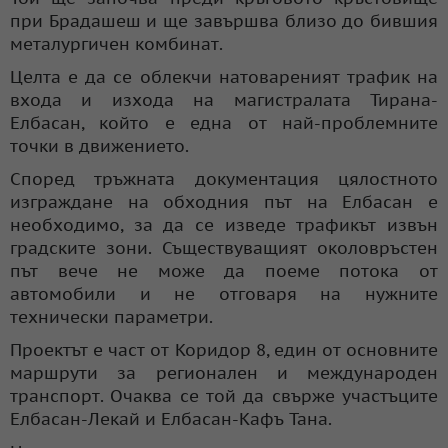
при Брадашеш и ще завършва близо до бившия
металургичен комбинат.
Целта е да се облекчи натовареният трафик на
входа и изхода на магистралата Тирана-
Елбасан, който е една от най-проблемните
точки в движението.
Според тръжната документация цялостното
изграждане на обходния път на Елбасан е
необходимо, за да се изведе трафикът извън
градските зони. Съществуващият околовръстен
път вече не може да поеме потока от
автомобили и не отговаря на нужните
технически параметри.
Проектът е част от Коридор 8, един от основните
маршрути за регионален и международен
транспорт. Очаква се той да свърже участъците
Елбасан-Лекай и Елбасан-Кафъ Тана.