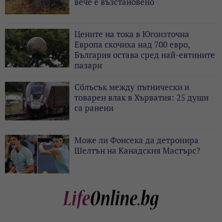
вече е възстановено
Цените на тока в Югоизточна
Европа скочиха над 700 евро,
България остава сред най-евтините
пазари
Сблъсък между пътнически и
товарен влак в Хърватия: 25 души
са ранени
Може ли Фонсека да детронира
Шелтън на Канадския Мастърс?