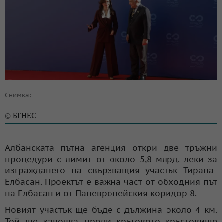
Снимка:
БГНЕС
©
Албанската пътна агенция откри две тръжни
процедури с лимит от около 5,8 млрд. леки за
изграждането на свързващия участък Тирана-
Елбасан. Проектът е важна част от обходния път
на Елбасан и от Паневропейския коридор 8.
Новият участък ще бъде с дължина около 4 км.
Той ще започва преди кръговото кръстовище