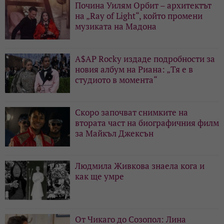
Почина Уилям Орбит – архитектът
на „Ray of Light“, който промени
музиката на Мадона
A$AP Rocky издаде подробности за
новия албум на Риана: „Тя е в
студиото в момента“
Скоро започват снимките на
втората част на биографичния филм
за Майкъл Джексън
Людмила Живкова знаела кога и
как ще умре
От Чикаго до Созопол: Лина