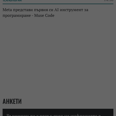
Meta представи първия си AI инструмент за
програмиране - Muse Code
АНКЕТИ
Възможен ли е рязък скок на инфлацията в