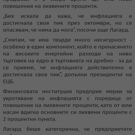
повишения на лихвените проценти.
„Бих искала да кажа, че инфлацията е
достигнала своя пик през октомври, но се
опасявам, че няма да мога“, посочи още Лагард.
„Смятам, че има твърде много несигурност -
особено в един компонент, който е пренасянето
на високите енергийни разходи на ниво
търговия на едро в търговията на дребно - за да
се приеме, че инфлацията действително е
достигнала своя пик“, допълни президентът на
ЕЦБ.
Финансовата институция предприе мерки за
укротяване на инфлацията с поредица от
повишения на лихвените проценти, като от юли
насам вдигна основните си лихвени проценти с
2 процентни пункта.
Лагард беше категорична, че предприетите