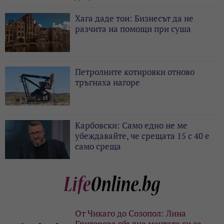
Хага даде тон: Бизнесът да не
разчита на помощи при суша
Петролните котировки отново
тръгнаха нагоре
Карбовски: Само едно не ме
убеждавайте, че срещата 15 с 40 е
само среща
От Чикаго до Созопол: Лина
Григорова сбъдна мечтата си за