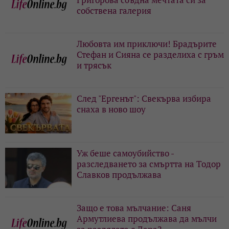
собствена галерия
Любовта им приключи! Брадърите
Стефан и Сияна се разделиха с гръм
и трясък
След "Ергенът": Свекърва избира
снаха в ново шоу
Уж беше самоубийство -
разследването за смъртта на Тодор
Славков продължава
Защо е това мълчание: Саня
Армутлиева продължава да мълчи