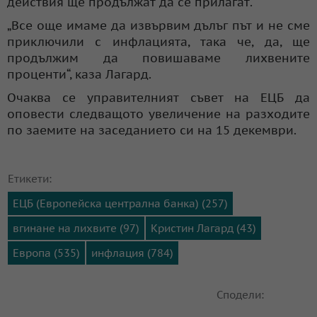
действия ще продължат да се прилагат.
„Все още имаме да извървим дълъг път и не сме
приключили с инфлацията, така че, да, ще
продължим да повишаваме лихвените
проценти“, каза Лагард.
Очаква се управителният съвет на ЕЦБ да
оповести следващото увеличение на разходите
по заемите на заседанието си на 15 декември.
Етикети:
ЕЦБ (Европейска централна банка) (257)
вгинане на лихвите (97)
Кристин Лагард (43)
Европа (535)
инфлация (784)
Сподели: