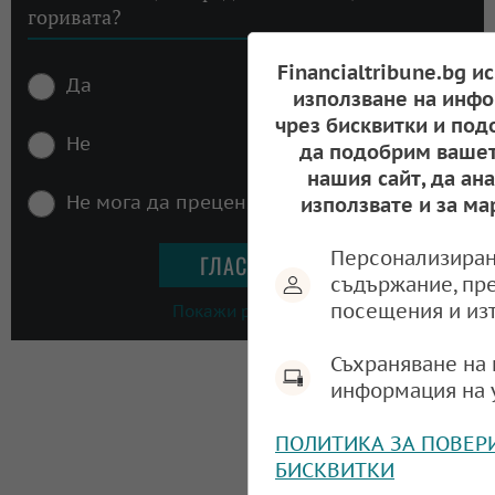
горивата?
Financialtribune.bg и
Да
използване на инфо
чрез бисквитки и под
Не
да подобрим вашет
нашия сайт, да ан
Не мога да преценя
използвате и за ма
Персонализиран
съдържание, пр
посещения и из
Покажи резултати
Съхраняване на 
информация на 
ПОЛИТИКА ЗА ПОВЕР
БИСКВИТКИ