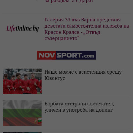
за раздялата с Дара?
Галерия 33 във Варна представя
деветата самостоятелна изложба на
Красен Кралев - „Отвъд
съзерцанието“
Наше момче с асистенция срещу
Ювентус
Борбата отстрани състезател,
уличен в употреба на допинг