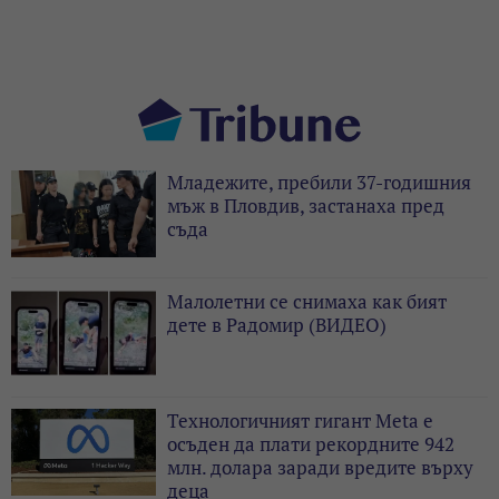
Младежите, пребили 37-годишния
мъж в Пловдив, застанаха пред
съда
Малолетни се снимаха как бият
дете в Радомир (ВИДЕО)
Технологичният гигант Meta е
осъден да плати рекордните 942
млн. долара заради вредите върху
деца