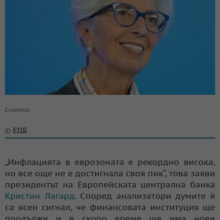
Снимка:
ЕЦБ
©
„Инфлацията в еврозоната е рекордно висока,
но все още не е достигнала своя пик“, това заяви
президентът на Европейската централна банка
Кристин Лагард
. Според анализатори думите ѝ
са ясен сигнал, че финансовата институция ще
продължи и в скоро време ще има нови