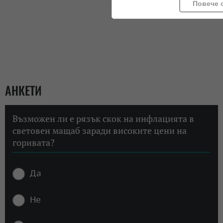
Повече 
АНКЕТИ
Възможен ли е рязък скок на инфлацията в
световен мащаб заради високите цени на
горивата?
Да
Не