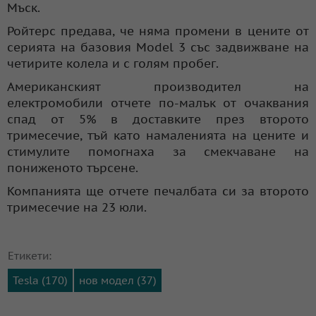
Мъск.
Ройтерс предава, че няма промени в цените от
серията на базовия Model 3 със задвижване на
четирите колела и с голям пробег.
Американският производител на
електромобили отчете по-малък от очаквания
спад от 5% в доставките през второто
тримесечие, тъй като намаленията на цените и
стимулите помогнаха за смекчаване на
пониженото търсене.
Компанията ще отчете печалбата си за второто
тримесечие на 23 юли.
Етикети:
Tesla (170)
нов модел (37)