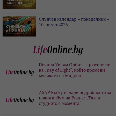
Слънчев календар – понеделник –
10 август 2026
Почина Уилям Орбит – архитектът
на „Ray of Light“, който промени
музиката на Мадона
A$AP Rocky издаде подробности за
новия албум на Риана: „Тя е в
студиото в момента“