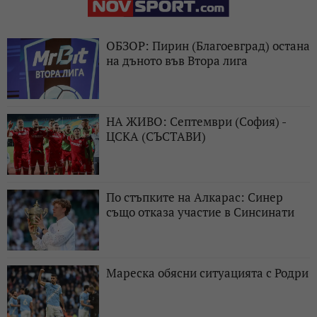
ОБЗОР: Пирин (Благоевград) остана
на дъното във Втора лига
НА ЖИВО: Септември (София) -
ЦСКА (СЪСТАВИ)
По стъпките на Алкарас: Синер
също отказа участие в Синсинати
Мареска обясни ситуацията с Родри