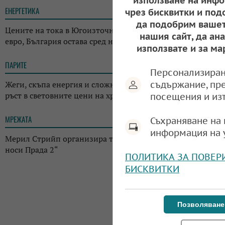
използване на инфо
ЕНЕРГЕТИКА
12:29
чрез бисквитки и под
да подобрим вашет
Цените на тока в Югоизточна Европа скочиха над 700
нашия сайт, да ан
евро, България остава сред най-евтините пазари
използвате и за ма
ПАРИТЕ
18:05
Персонализиран
Жеги, скъпа енергия и сложна геополитика: ФАО отчете
съдържание, пр
ръст в световните цени на храните
посещения и из
МРЕЖАТА
17:38
Съхраняване на 
информация на 
Мерил Стрийп организира търг с костюми от „Дяволът
носи Прада 2“
ПОЛИТИКА ЗА ПОВЕР
БИСКВИТКИ
Позволяване