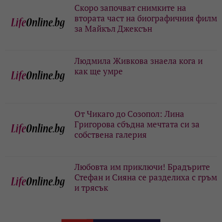
Скоро започват снимките на
втората част на биографичния филм
за Майкъл Джексън
Людмила Живкова знаела кога и
как ще умре
От Чикаго до Созопол: Лина
Григорова сбъдна мечтата си за
собствена галерия
Любовта им приключи! Брадърите
Стефан и Сияна се разделиха с гръм
и трясък