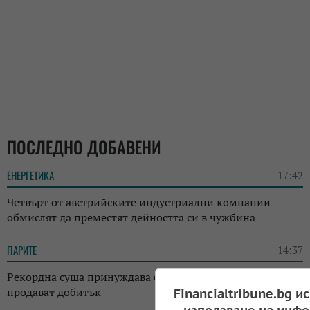
ПОСЛЕДНО ДОБАВЕНИ
ЕНЕРГЕТИКА
17:42
Четвърт от австрийските индустриални компании
обмислят да преместят дейността си в чужбина
ПАРИТЕ
14:37
Рекордна суша принуждава фермерите в Австрия да
продават добитък
Financialtribune.bg и