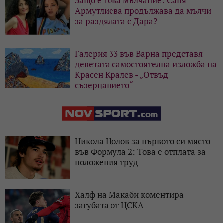
Защо е това мълчание: Саня
Армутлиева продължава да мълчи
за раздялата с Дара?
Галерия 33 във Варна представя
деветата самостоятелна изложба на
Красен Кралев - „Отвъд
съзерцанието“
Никола Цолов за първото си място
във Формула 2: Това е отплата за
положения труд
Халф на Макаби коментира
загубата от ЦСКА