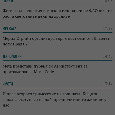
ПАРИТЕ
18:05
Жеги, скъпа енергия и сложна геополитика: ФАО отчете
ръст в световните цени на храните
МРЕЖАТА
17:38
Мерил Стрийп организира търг с костюми от „Дяволът
носи Прада 2“
ТЕХНОЛОГИИ
14:38
Meta представи първия си AI инструмент за
програмиране - Muse Code
ИМОТИ
13:14
И през второто тримесечие на годината: Къщата
запазва статута си на най-предпочитаното жилище у
нас