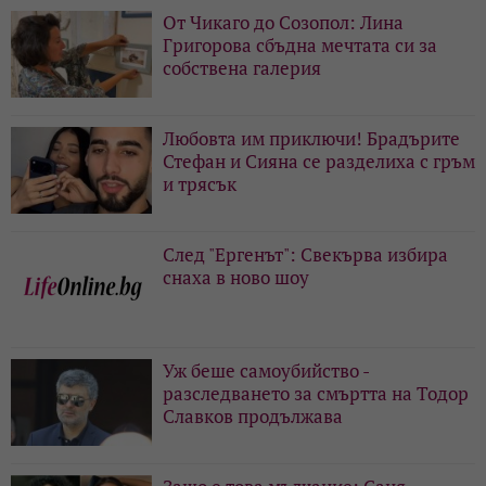
От Чикаго до Созопол: Лина
Григорова сбъдна мечтата си за
собствена галерия
Любовта им приключи! Брадърите
Стефан и Сияна се разделиха с гръм
и трясък
След "Ергенът": Свекърва избира
снаха в ново шоу
Уж беше самоубийство -
разследването за смъртта на Тодор
Славков продължава