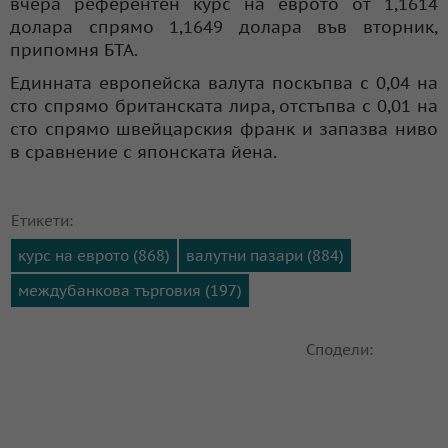
вчера референтен курс на еврото от 1,1614
долара спрямо 1,1649 долара във вторник,
припомня БТА.
Единната европейска валута поскъпва с 0,04 на
сто спрямо британската лира, отстъпва с 0,01 на
сто спрямо швейцарския франк и запазва ниво
в сравнение с японската йена.
Етикети:
курс на еврото (868)
валутни пазари (884)
междубанкова търговия (197)
Сподели: