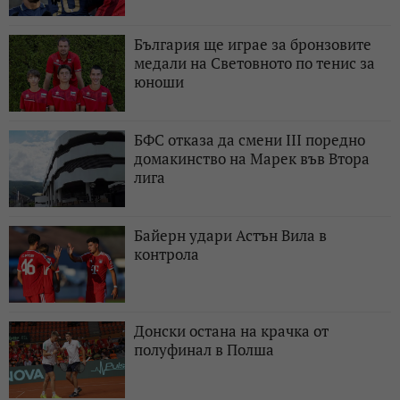
България ще играе за бронзовите
медали на Световното по тенис за
юноши
БФС отказа да смени III поредно
домакинство на Марек във Втора
лига
Байерн удари Астън Вила в
контрола
Донски остана на крачка от
полуфинал в Полша