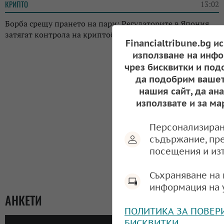
КРИПТО
13:02
Борба срещу прането на пари: Регулаторите в Япония
затягат контрола на криптоборсите в страната
Financialtribune.bg и
използване на инфо
чрез бисквитки и под
да подобрим вашет
нашия сайт, да ан
използвате и за ма
Персонализиран
съдържание, пр
посещения и из
Съхраняване на 
информация на 
АНКЕТИ
ПОЛИТИКА ЗА ПОВЕР
БИСКВИТКИ