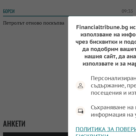
БОРСИ
09:35
Петролът отново поскъпва
Financialtribune.bg и
използване на инфо
чрез бисквитки и под
да подобрим вашет
нашия сайт, да ан
използвате и за ма
Персонализиран
съдържание, пр
посещения и из
Съхраняване на 
информация на 
АНКЕТИ
ПОЛИТИКА ЗА ПОВЕР