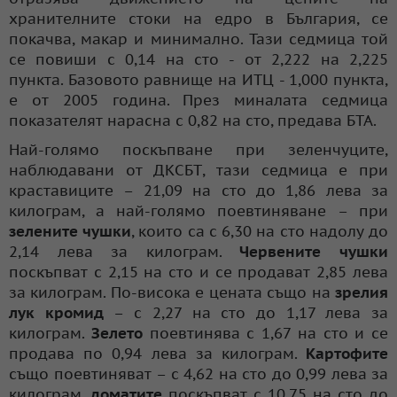
хранителните стоки на едро в България, се
покачва, макар и минимално. Тази седмица той
се повиши с 0,14 на сто - от 2,222 на 2,225
пункта. Базовото равнище на ИТЦ - 1,000 пункта,
е от 2005 година. През миналата седмица
показателят нарасна с 0,82 на сто, предава БТА.
Най-голямо поскъпване при зеленчуците,
наблюдавани от ДКСБТ, тази седмица е при
краставиците – 21,09 на сто до 1,86 лева за
килограм, а най-голямо поевтиняване – при
зелените чушки
, които са с 6,30 на сто надолу до
2,14 лева за килограм.
Червените чушки
поскъпват с 2,15 на сто и се продават 2,85 лева
за килограм. По-висока е цената също на
зрелия
лук кромид
– с 2,27 на сто до 1,17 лева за
килограм.
Зелето
поевтинява с 1,67 на сто и се
продава по 0,94 лева за килограм.
Картофите
също поевтиняват – с 4,62 на сто до 0,99 лева за
килограм,
доматите
поскъпват с 10,75 на сто до