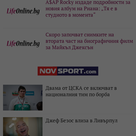
A$AP Rocky издаде подробности за
новия албум на Риана: „Тя е в
студиото в момента“
Скоро започват снимките на
втората част на биографичния филм
за Майкъл Джексън
Двама от ЦСКА се включват в
националния тим по борба
Джеф Безос влиза в Ливърпул