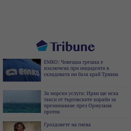
ЕМКО: Човешка грешка е
изключена при инцидента в
складовата ни база край Трявна
За морски услуги: Иран ще иска
такси от търговските кораби за
преминаване през Ормузкия
проток
Гроздовете на гнева