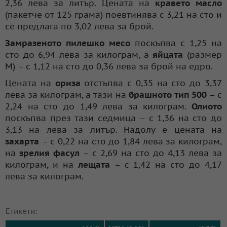
2,36 лева за литър. Цената на
кравето масло
(пакетче от 125 грама) поевтинява с 3,21 на сто и
се предлага по 3,02 лева за брой.
Замразеното пилешко месо
поскъпва с 1,25 на
сто до 6,94 лева за килограм, а
яйцата
(размер
М) – с 1,12 на сто до 0,36 лева за брой на едро.
Цената на
ориза
отстъпва с 0,35 на сто до 3,37
лева за килограм, а тази на
брашното тип 500
– с
2,24 на сто до 1,49 лева за килограм.
Олиото
поскъпва през тази седмица – с 1,36 на сто до
3,13 на лева за литър. Надолу е цената на
захарта
– с 0,22 на сто до 1,84 лева за килограм,
на
зрелия фасул
– с 2,69 на сто до 4,13 лева за
килограм, и на
лещата
– с 1,42 на сто до 4,17
лева за килограм.
Етикети: