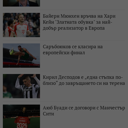
Байерн Мюнхен връчва на Хари
Кейн "Златната обувка" за най-
добър реализатор в Европа
Саръбоюков се класира на
европейски финал
Кирил Десподов e „една стъпка по-
близо“ до завръщането си на терена
Аюб Буади се договори с Манчестър
Сити