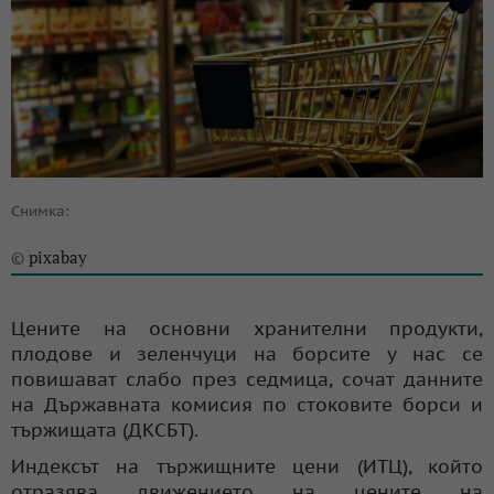
Снимка:
pixabay
©
Цените на основни хранителни продукти,
плодове и зеленчуци на борсите у нас се
повишават слабо през седмица, сочат данните
на Държавната комисия по стоковите борси и
тържищата (ДКСБТ).
Индексът на тържищните цени (ИТЦ), който
отразява движението на цените на