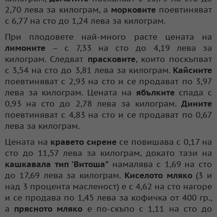
2,70 лева за килограм, а
морковите
поевтиняват
с 6,77 на сто до 1,24 лева за килограм.
При плодовете най-много расте цената на
лимоните
– с 7,33 на сто до 4,19 лева за
килограм. Следват
прасковите
, които поскъпват
с 3,54 на сто до 3,81 лева за килограм.
Кайсиите
поевтиняват с 2,93 на сто и се продават по 3,97
лева за килограм. Цената на
ябълките
спада с
0,93 на сто до 2,78 лева за килограм.
Дините
поевтиняват с 4,83 на сто и се продават по 0,67
лева за килограм.
Цената на
кравето сирене
се повишава с 0,17 на
сто до 11,57 лева за килограм, докато тази на
кашкавала тип 'Витоша"
намалява с 1,69 на сто
до 17,69 лева за килограм.
Киселото мляко
(3 и
над 3 процента масленост) е с 4,62 на сто нагоре
и се продава по 1,45 лева за кофичка от 400 гр.,
а
прясното мляко
е по-скъпо с 1,11 на сто до