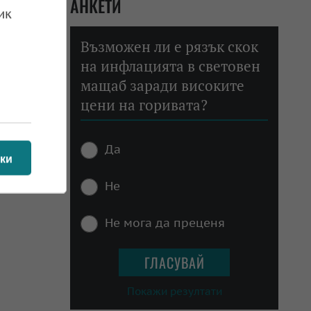
АНКЕТИ
ик
Възможен ли е рязък скок
на инфлацията в световен
мащаб заради високите
цени на горивата?
Да
ки
Не
Не мога да преценя
Покажи резултати