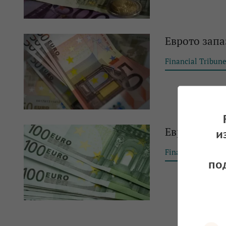
Еврото запа
Financial Tribun
Еврото с ле
и
Financial Tribun
по