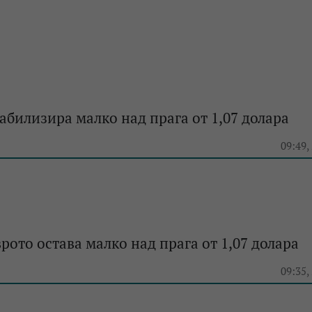
табилизира малко над прага от 1,07 долара
e
09:49,
врото остава малко над прага от 1,07 долара
e
09:35,