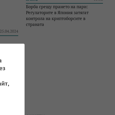
Борба срещу прането на пари:
Регулаторите в Япония затягат
контрола на криптоборсите в
страната
 25.04.2024
а
ез
 24.04.2024
йт,