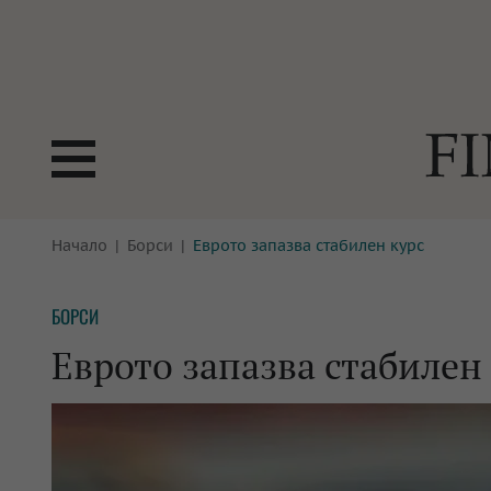
БОРСИ
Начало
Борси
Еврото запазва стабилен курс
ТЕХНОЛ
КРИПТО
АНАЛИЗ
БОРСИ
БАНКИ
МРЕЖАТ
Еврото запазва стабилен
ПАРИТЕ
ИМОТИ
ЗАСТРАХОВАНЕ
АВТОМО
ЕНЕРГЕТИКА
МУЛТИМ