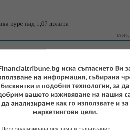
зва курс над 1,07 долара
e
09:46,
Financialtribune.bg иска съгласието Ви з
к ръст: Премина прага от 1,07 долара
зползване на информация, събирана чр
бисквитки и подобни технологии, за да
e
09:17,
добрим вашето изживяване на нашия са
да анализираме как го използвате и за
маркетингови цели.
Персонализирана реклама и съдържание,