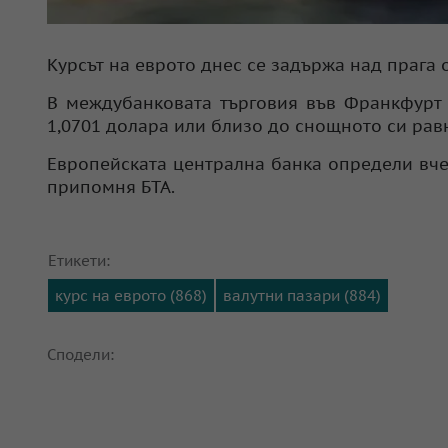
Курсът на еврото днес се задържа над прага 
В междубанковата търговия във Франкфурт 
1,0701 долара или близо до снощното си рав
Европейската централна банка определи вче
припомня БТА.
Етикети:
курс на еврото (868)
валутни пазари (884)
Сподели: