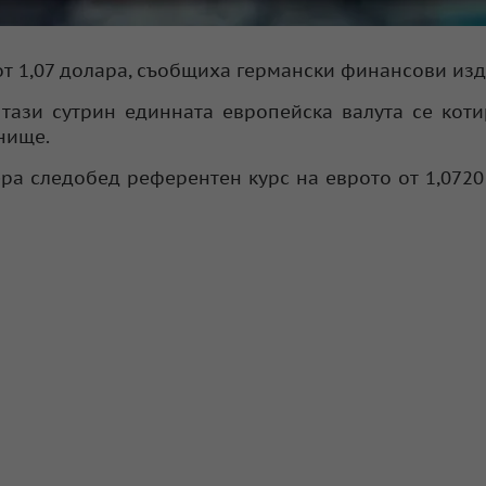
от 1,07 долара, съобщиха германски финансови изд
тази сутрин единната европейска валута се кот
нище.
ра следобед референтен курс на еврото от 1,0720