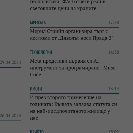
геополитика: ФАО отчете ръст в
световните цени на храните
МРЕЖАТА
17:38
Мерил Стрийп организира търг с
костюми от „Дяволът носи Прада 2“
ТЕХНОЛОГИИ
14:38
Meta представи първия си AI
 29.04.2024
инструмент за програмиране - Muse
Code
ИМОТИ
13:14
И през второто тримесечие на
годината: Къщата запазва статута си
на най-предпочитаното жилище у
 26.04.2024
нас
КРИПТО
13:02