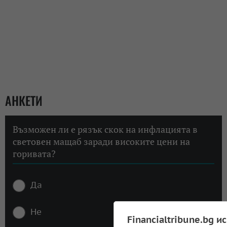
АНКЕТИ
Възможен ли е рязък скок на инфлацията в
световен мащаб заради високите цени на
горивата?
Да
Не
Financialtribune.bg и