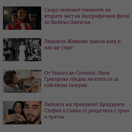
Скоро започват снимките на
втората част на биографичния филм
за Майкъл Джексън
Людмила Живкова знаела кога и
как ще умре
От Чикаго до Созопол: Лина
Григорова сбъдна мечтата си за
собствена галерия
Любовта им приключи! Брадърите
Стефан и Сияна се разделиха с гръм
и трясък