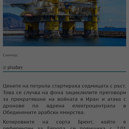
Снимка:
pixabay
©
Цените на петрола стартираха седмицата с ръст.
Това се случва на фона зациклилите преговори
за прекратяване на войната в Иран и атака с
дронове по ядрена електроцентрала в
Обединените арабски емирства.
Котировките на сорта Брент, който е
референтен за Европа, се повишиха с 2,01