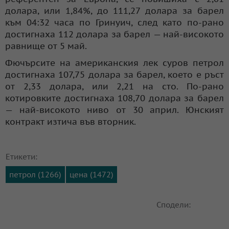
долара, или 1,84%, до 111,27 долара за барел
към 04:32 часа по Гринуич, след като по-рано
достигнаха 112 долара за барел — най-високото
равнище от 5 май.
Фючърсите на американския лек суров петрол
достигнаха 107,75 долара за барел, което е ръст
от 2,33 долара, или 2,21 на сто. По-рано
котировките достигнаха 108,70 долара за барел
— най-високото ниво от 30 април. Юнският
контракт изтича във вторник.
Етикети:
петрол (1266)
цена (1472)
Сподели: