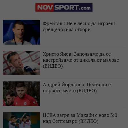
Фрейташ: Не е лесно да играеш
срещу такива отбори
Христо Янев: Започваме да се
настройваме от цикъла от мачове
(ВИДЕО)
Андрей Йорданов: Целта ни е
първото място (ВИДЕО)
ЦСКА загря за Макаби с ново 3:0
над Септември (ВИДЕО)