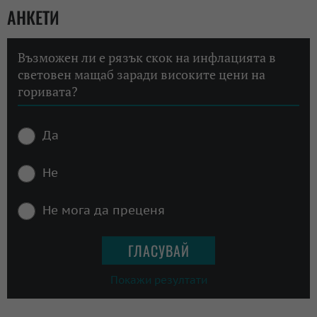
АНКЕТИ
Възможен ли е рязък скок на инфлацията в
световен мащаб заради високите цени на
горивата?
Да
Не
Не мога да преценя
Покажи резултати