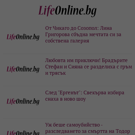
От Чикаго до Созопол: Лина
Григорова сбъдна мечтата си за
собствена галерия
Любовта им приключи! Брадърите
Стефан и Сияна се разделиха с гръм
и трясък
След "Ергенът": Свекърва избира
снаха в ново шоу
Уж беше самоубийство -
разследването за смъртта на Тодор