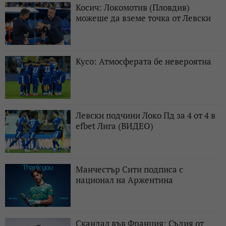
Косич: Локомотив (Пловдив)
можеше да вземе точка от Левски
Кусо: Атмосферата бе невероятна
Левски подчини Локо Пд за 4 от 4 в
efbet Лига (ВИДЕО)
Манчестър Сити подписа с
национал на Аржентина
Скандал във Франция: Съдия от