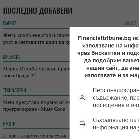
ПОСЛЕДНО ДОБАВЕНИ
ПАРИТЕ
18:05
Жеги, скъпа енергия и сложна геополитика: ФАО отчете
Financialtribune.bg и
ръст в световните цени на храните
използване на инфо
чрез бисквитки и под
МРЕЖАТА
17:38
да подобрим вашет
нашия сайт, да ан
Мерил Стрийп организира търг с костюми от „Дяволът
използвате и за ма
носи Прада 2“
Персонализиран
ТЕХНОЛОГИИ
14:38
съдържание, пр
Meta представи първия си AI инструмент за
посещения и из
програмиране - Muse Code
Съхраняване на 
ИМОТИ
13:14
информация на 
И през второто тримесечие на годината: Къщата