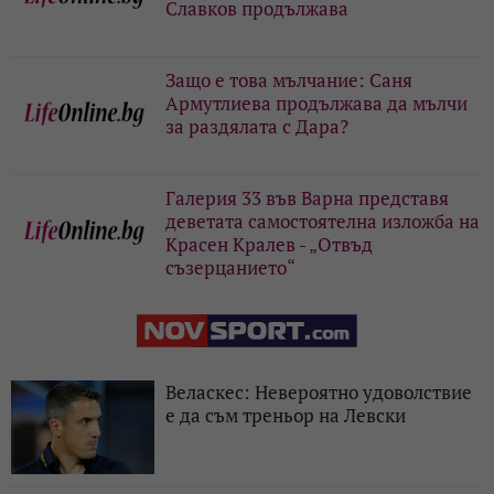
Славков продължава
Защо е това мълчание: Саня
Армутлиева продължава да мълчи
за раздялата с Дара?
Галерия 33 във Варна представя
деветата самостоятелна изложба на
Красен Кралев - „Отвъд
съзерцанието“
Веласкес: Невероятно удоволствие
е да съм треньор на Левски