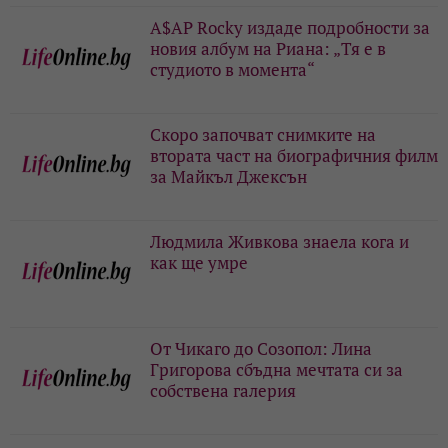
A$AP Rocky издаде подробности за
новия албум на Риана: „Тя е в
студиото в момента“
Скоро започват снимките на
втората част на биографичния филм
за Майкъл Джексън
Людмила Живкова знаела кога и
как ще умре
От Чикаго до Созопол: Лина
Григорова сбъдна мечтата си за
собствена галерия