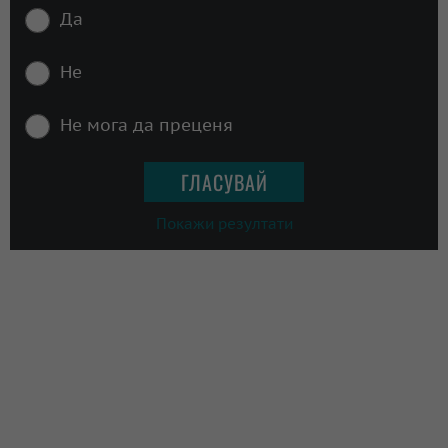
Да
Не
Не мога да преценя
Покажи резултати