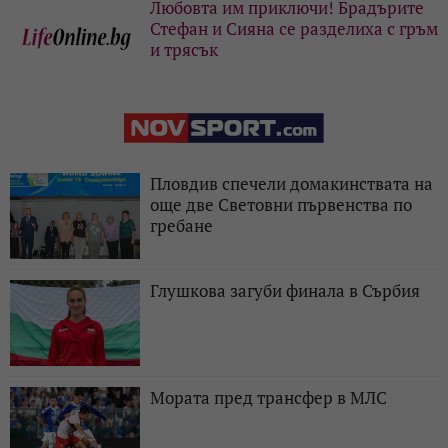
Любовта им приключи! Брадърите
Стефан и Сияна се разделиха с гръм
и трясък
Пловдив спечели домакинствата на
още две Световни първенства по
гребане
Глушкова загуби финала в Сърбия
Мората пред трансфер в МЛС