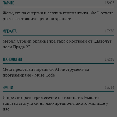
ПАРИТЕ
18:05
Жеги, скъпа енергия и сложна геополитика: ФАО отчете
ръст в световните цени на храните
МРЕЖАТА
17:38
Мерил Стрийп организира търг с костюми от „Дяволът
носи Прада 2“
ТЕХНОЛОГИИ
14:38
Meta представи първия си AI инструмент за
програмиране - Muse Code
ИМОТИ
13:14
И през второто тримесечие на годината: Къщата
запазва статута си на най-предпочитаното жилище у
нас