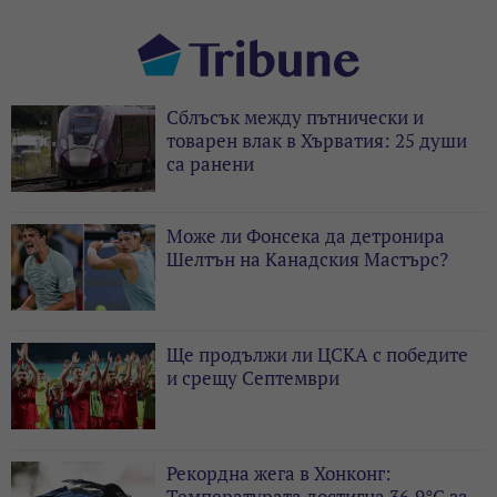
Сблъсък между пътнически и
товарен влак в Хърватия: 25 души
са ранени
Може ли Фонсека да детронира
Шелтън на Канадския Мастърс?
Ще продължи ли ЦСКА с победите
и срещу Септември
Рекордна жега в Хонконг:
Температурата достигна 36,9°C за