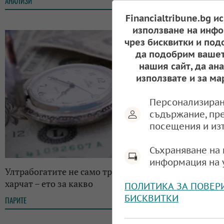
АНАЛИЗИ
08:55, 02.10.2025
Financialtribune.bg и
използване на инфо
чрез бисквитки и под
да подобрим вашет
нашия сайт, да ан
използвате и за ма
Персонализиран
съдържание, пр
посещения и из
Съхраняване на 
информация на 
Ултрабогатите не само трупат милиарди, но и ги
харчат – ето за какво
ПОЛИТИКА ЗА ПОВЕР
БИСКВИТКИ
ПАРИТЕ
08:49, 02.10.2025