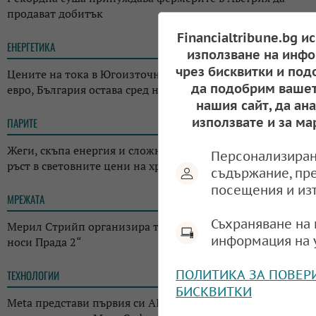
продават добитък
Financialtribune.bg и
ЕНЕРГЕТИКА
12:29
използване на инфо
чрез бисквитки и под
Цените на тока в Югоизточна Европа скочиха над 700
да подобрим вашет
евро, България остава сред най-евтините пазари
нашия сайт, да ан
използвате и за ма
ПАРИТЕ
18:05
Жеги, скъпа енергия и сложна геополитика: ФАО отчете
Персонализиран
ръст в световните цени на храните
съдържание, пр
посещения и из
МРЕЖАТА
17:38
Съхраняване на 
Мерил Стрийп организира търг с костюми от „Дяволът
информация на 
носи Прада 2“
ПОЛИТИКА ЗА ПОВЕР
ТЕХНОЛОГИИ
14:38
БИСКВИТКИ
Meta представи първия си AI инструмент за