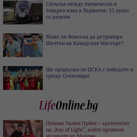
Сблъсък между пътнически и
товарен влак в Хърватия: 25 души
са ранени
Може ли Фонсека да детронира
Шелтън на Канадския Мастърс?
Ще продължи ли ЦСКА с победите и
срещу Септември
Почина Уилям Орбит – архитектът
на „Ray of Light“, който промени
музиката на Мадона