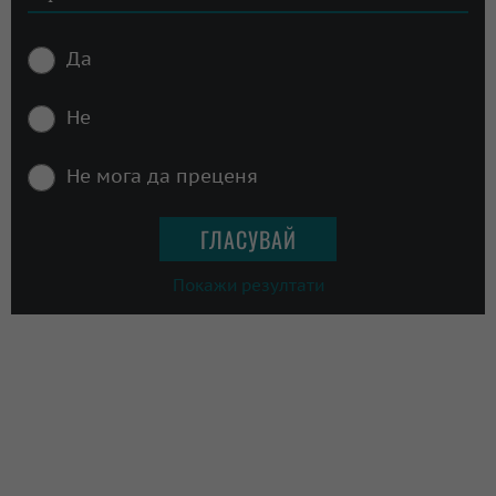
Да
Не
Не мога да преценя
Покажи резултати