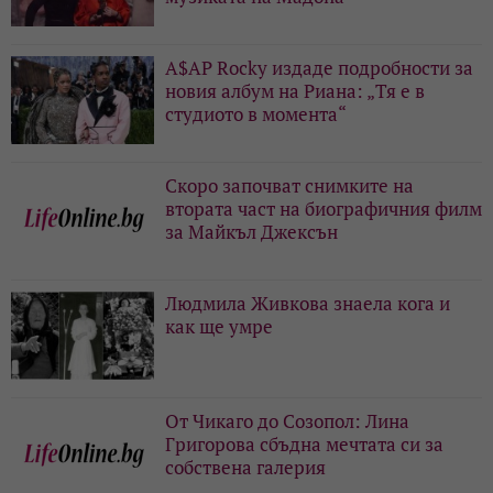
A$AP Rocky издаде подробности за
новия албум на Риана: „Тя е в
студиото в момента“
Скоро започват снимките на
втората част на биографичния филм
за Майкъл Джексън
Людмила Живкова знаела кога и
как ще умре
От Чикаго до Созопол: Лина
Григорова сбъдна мечтата си за
собствена галерия