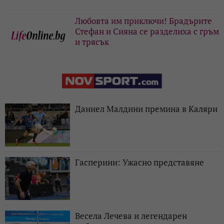
Любовта им приключи! Брадърите
Стефан и Сияна се разделиха с гръм
и трясък
Даниел Малдини премина в Каляри
Гасперини: Ужасно представяне
Весела Лечева и легендарен