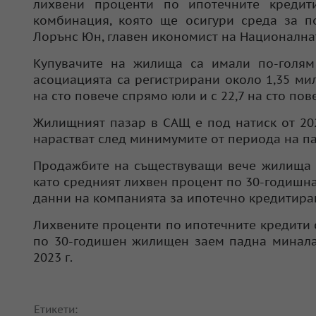
лихвени проценти по ипотечните кредит
комбинация, която ще осигури среда за п
Лорънс Юн, главен икономист на Национална
Купувачите на жилища са имали по-голя
асоциацията са регистрирани около 1,35 мил
на сто повече спрямо юли и с 22,7 на сто по
Жилищният пазар в САЩ е под натиск от 202
нарастват след минимумите от периода на па
Продажбите на съществуващи вече жилища п
като средният лихвен процент по 30-годишна 
данни на компанията за ипотечно кредитиран
Лихвените проценти по ипотечните кредити 
по 30-годишен жилищен заем падна миналат
2023 г.
Етикети: