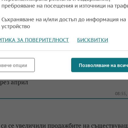
преброяване на посещения и източници на траф
Съхраняване на и/или достъп до информация на
отеки свалиха продажбите на новопостроени
устройство
АЩ до шестмесечно дъно
ИТИКА ЗА ПОВЕРИТЕЛНОСТ
БИСКВИТКИ
e
09:57,
овече опции
Позволяване на всич
пад: Продажбите на обитавани жилища в СА
рез април
e
08:55,
 са се увеличили продажбите на съществува