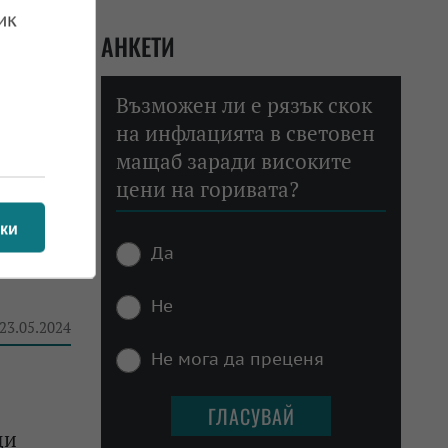
ик
АНКЕТИ
Възможен ли е рязък скок
на инфлацията в световен
 27.06.2024
мащаб заради високите
цени на горивата?
ки
Да
Щ са се
Не
 23.05.2024
Не мога да преценя
щи