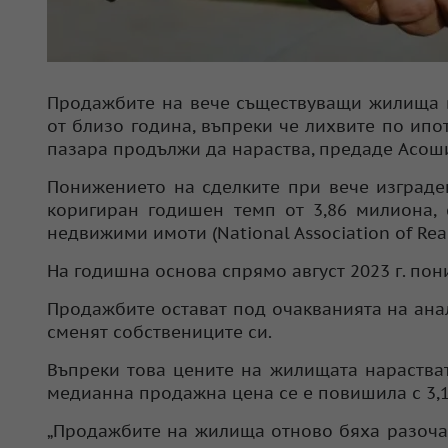
Продажбите на вече съществуващи жилища в
от близо година, въпреки че лихвите по ип
пазара продължи да нараства, предаде Асош
Понижението на сделките при вече изграде
коригиран годишен темп от 3,86 милиона,
недвижими имоти (National Association of Real
На годишна основа спрямо август 2023 г. пони
Продажбите остават под очакванията на анал
сменят собствениците си.
Въпреки това цените на жилищата нараства
медианна продажна цена се е повишила с 3,1
„Продажбите на жилища отново бяха разоча