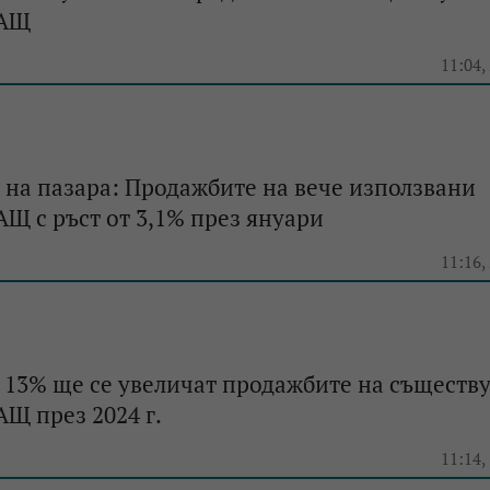
САЩ
e
11:04,
на пазара: Продажбите на вече използвани
Щ с ръст от 3,1% през януари
e
11:16,
 13% ще се увеличат продажбите на съществ
Щ през 2024 г.
e
11:14,