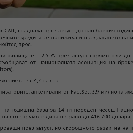
 САЩ спаднаха през август до най-бавния годи
отечните кредити се понижиха и предлагането на 
иейтед прес.
ни жилища е с 2,5 % през август спрямо юли до
 съобщават от Националната асоциация на брок
tors).
жението е с 4,2 на сто.
изаторите, анкетирани от FactSet, 3,9 милиона ж
т на годишна база за 14-ти пореден месец. Наци
 на сто спрямо година по-рано до 416 700 долара.
роващи през август, но скорошното развитие на 