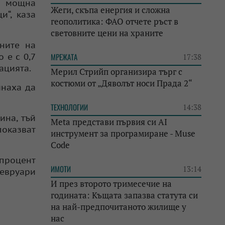
е мощна
Жеги, скъпа енергия и сложна
и“, каза
геополитика: ФАО отчете ръст в
световните цени на храните
ните на
 е с 0,7
МРЕЖАТА
17:38
ацията.
Мерил Стрийп организира търг с
костюми от „Дяволът носи Прада 2“
чнаха да
ТЕХНОЛОГИИ
14:38
ина, тъй
Meta представи първия си AI
показват
инструмент за програмиране - Muse
Code
 процент
ИМОТИ
13:14
февруари
И през второто тримесечие на
годината: Къщата запазва статута си
на най-предпочитаното жилище у
нас