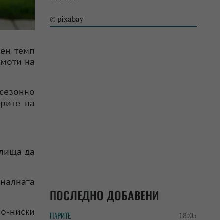
pixabay
©
шен темп
имоти на
 сезонно
ерите на
илища да
оналната
ПОСЛЕДНО ДОБАВЕНИ
по-ниски
ПАРИТЕ
18:05