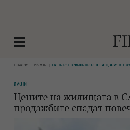
БОРСИ
Начало
Имоти
Цените на жилищата в САЩ достигнах
ТЕХНОЛ
КРИПТО
АНАЛИЗ
ИМОТИ
БАНКИ
МРЕЖАТ
Цените на жилищата в СА
ПАРИТЕ
ИМОТИ
продажбите спадат повеч
ЗАСТРАХОВАНЕ
АВТОМО
ЕНЕРГЕТИКА
МУЛТИМ