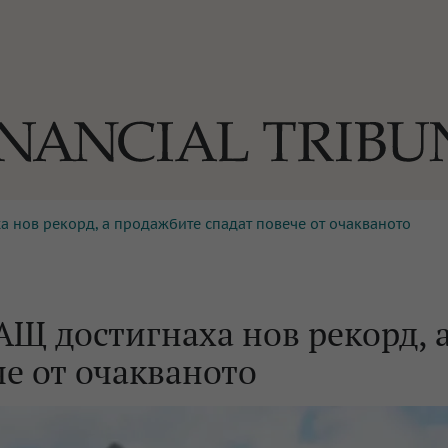
а нов рекорд, а продажбите спадат повече от очакваното
ОГИИ
За нас
Реклама
Ко
И
Част от Tribune Media Gr
А
Щ достигнаха нов рекорд, 
е от очакваното
БИЛИ
ЕДИЯ