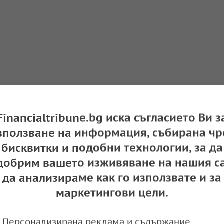
Financialtribune.bg иска съгласието Ви з
зползване на информация, събирана чр
бисквитки и подобни технологии, за да
добрим вашето изживяване на нашия са
за собственици и наематели на жилища в СА
да анализираме как го използвате и за
маркетингови цели.
e
08:56,
Персонализирана реклама и съдържание,