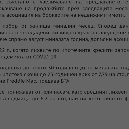
и, съчетано с увеличаване на предлагането, 
окачване на продажбите през следващите месец
та асоциация на брокерите на недвижими имоти.
м избор от жилища миналия месец. Според дан
иона непродадени жилища в края на август, което
вече спрямо август миналата година, допълни асоци
2 г., когато лихвите по ипотечните кредити запо
ндемията от COVID-19.
аднаха до почти 30-годишно дъно миналата год
ипотека скочи до 23-годишен връх от 7,79 на сто, 
е Freddie Mac, предава БТА.
се понижават от юли насам, като средният лихвен
а седмица до 6,2 на сто, най-ниското ниво от 