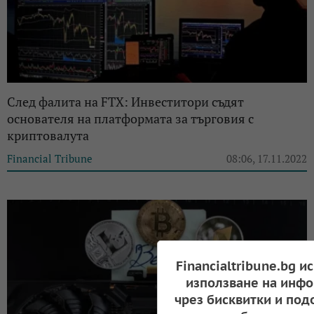
След фалита на FTX: Инвеститори съдят
основателя на платформата за търговия с
криптовалута
Financial Tribune
08:06, 17.11.2022
Financialtribune.bg и
използване на инфо
чрез бисквитки и под