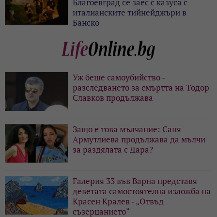
Благоевград се заес с казуса с
италианските тийнейджъри в
Банско
Уж беше самоубийство -
разследването за смъртта на Тодор
Славков продължава
Защо е това мълчание: Саня
Армутлиева продължава да мълчи
за раздялата с Дара?
Галерия 33 във Варна представя
деветата самостоятелна изложба на
Красен Кралев - „Отвъд
съзерцанието“