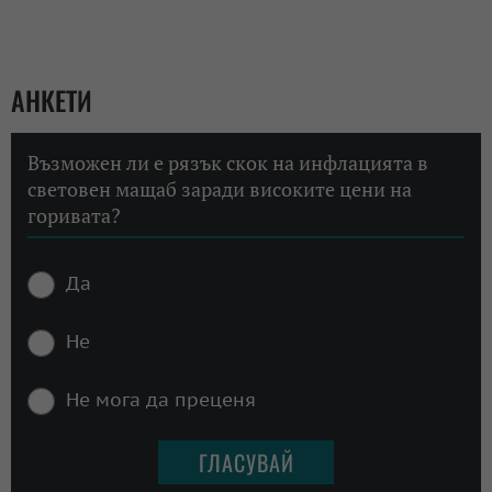
АНКЕТИ
Възможен ли е рязък скок на инфлацията в
световен мащаб заради високите цени на
горивата?
Да
Не
Не мога да преценя