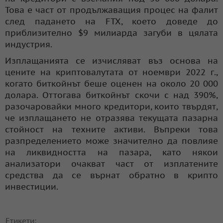
Това е част от продължаващия процес на фалит
след падането на FTX, което доведе до
приблизително $9 милиарда загуби в цялата
индустрия.
Изплащанията се изчисляват въз основа на
цените на криптовалутата от ноември 2022 г.,
когато биткойнът беше оценен на около 20 000
долара. Оттогава биткойнът скочи с над 390%,
разочаровайки много кредитори, които твърдят,
че изплащането не отразява текущата пазарна
стойност на техните активи. Въпреки това
разпределението може значително да повлияе
на ликвидността на пазара, като някои
анализатори очакват част от изплатените
средства да се върнат обратно в крипто
инвестиции.
Етикети: