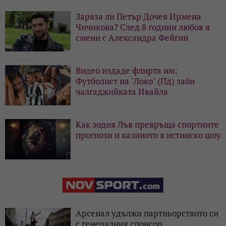
Заряза ли Петър Дочев Ирмена
Чичикова? След 8 години любов я
смени с Александра Фейгин
Видео издаде флирта им:
Футболист на "Локо" (Пд) заби
чалгаджийката Ивайла
Как зодия Лъв превръща спортните
прогнози и казиното в истинско шоу
Арсенал удължи партньорството си
с генералния спонсор