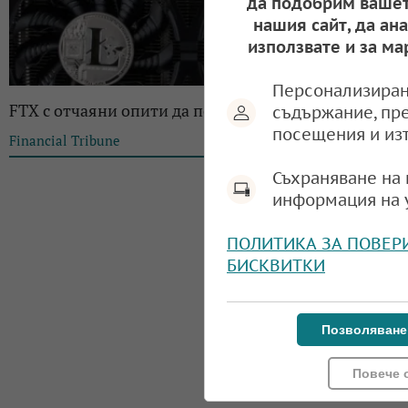
да подобрим вашет
нашия сайт, да ан
използвате и за ма
Персонализиран
FTX с отчаяни опити да подобри ликвидността си
съдържание, пр
посещения и из
Financial Tribune
11:10, 11.11.2022
Съхраняване на 
информация на 
ПОЛИТИКА ЗА ПОВЕР
БИСКВИТКИ
Позволяване
Повече 