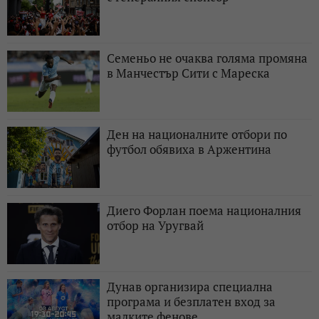
Семеньо не очаква голяма промяна
в Манчестър Сити с Мареска
Ден на националните отбори по
футбол обявиха в Аржентина
Диего Форлан поема националния
отбор на Уругвай
Дунав организира специална
програма и безплатен вход за
малките фенове