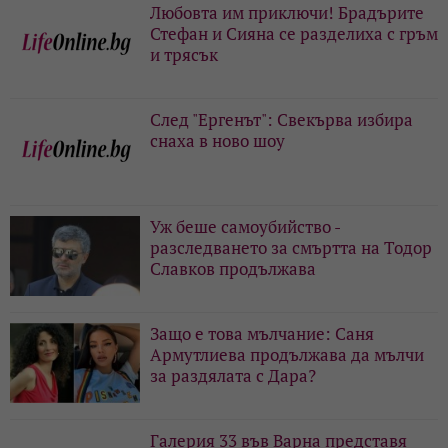
Любовта им приключи! Брадърите
Стефан и Сияна се разделиха с гръм
и трясък
След "Ергенът": Свекърва избира
снаха в ново шоу
Уж беше самоубийство -
разследването за смъртта на Тодор
Славков продължава
Защо е това мълчание: Саня
Армутлиева продължава да мълчи
за раздялата с Дара?
Галерия 33 във Варна представя