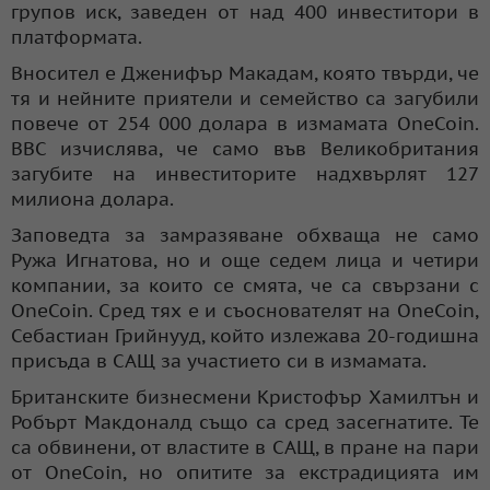
групов иск, заведен от над 400 инвеститори в
платформата.
Вносител е Дженифър Макадам, която твърди, че
тя и нейните приятели и семейство са загубили
повече от 254 000 долара в измамата OneCoin.
BBC изчислява, че само във Великобритания
загубите на инвеститорите надхвърлят 127
милиона долара.
Заповедта за замразяване обхваща не само
Ружа Игнатова, но и още седем лица и четири
компании, за които се смята, че са свързани с
OneCoin. Сред тях е и съоснователят на OneCoin,
Себастиан Грийнууд, който излежава 20-годишна
присъда в САЩ за участието си в измамата.
Британските бизнесмени Кристофър Хамилтън и
Робърт Макдоналд също са сред засегнатите. Те
са обвинени, от властите в САЩ, в пране на пари
от OneCoin, но опитите за екстрадицията им