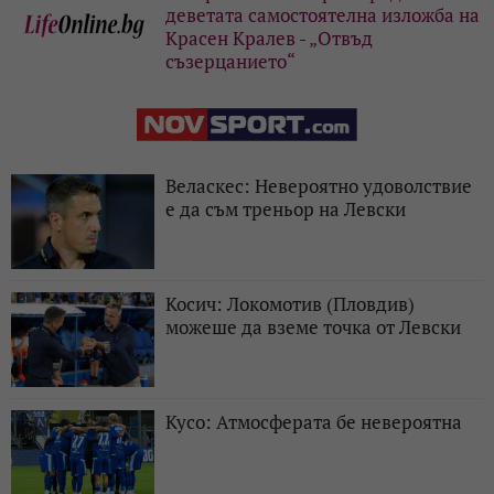
деветата самостоятелна изложба на
Красен Кралев - „Отвъд
съзерцанието“
Веласкес: Невероятно удоволствие
е да съм треньор на Левски
Косич: Локомотив (Пловдив)
можеше да вземе точка от Левски
Кусо: Атмосферата бе невероятна