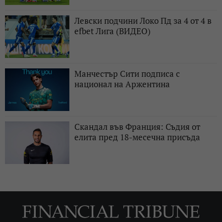
Левски подчини Локо Пд за 4 от 4 в
efbet Лига (ВИДЕО)
Манчестър Сити подписа с
национал на Аржентина
Скандал във Франция: Съдия от
елита пред 18-месечна присъда