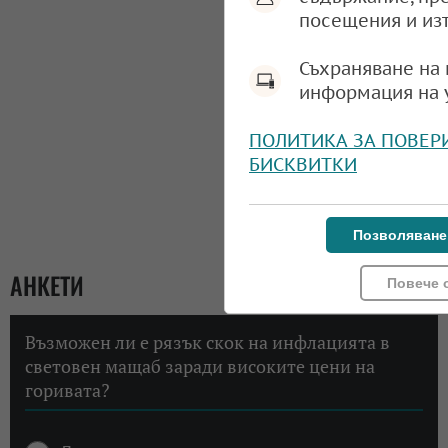
посещения и из
Съхраняване на 
информация на 
ПОЛИТИКА ЗА ПОВЕР
БИСКВИТКИ
Позволяване
АНКЕТИ
Повече 
Възможен ли е рязък скок на инфлацията в
световен мащаб заради високите цени на
горивата?