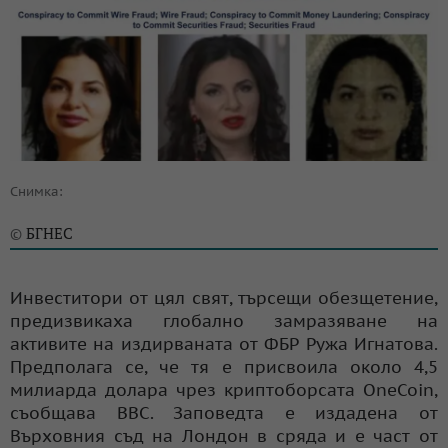
Снимка:
БГНЕС
©
Инвеститори от цял свят, търсещи обезщетение,
предизвикаха глобално замразяване на
активите на издирваната от ФБР Ружа Игнатова.
Предполага се, че тя е присвоила около 4,5
милиарда долара чрез криптоборсата OneCoin,
съобщава BBC. Заповедта e издадена от
Върховния съд на Лондон в сряда и е част от