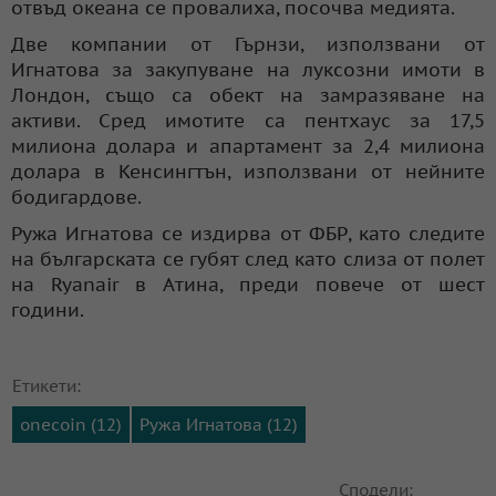
отвъд океана се провалиха, посочва медията.
Две компании от Гърнзи, използвани от
Игнатова за закупуване на луксозни имоти в
Лондон, също са обект на замразяване на
активи. Сред имотите са пентхаус за 17,5
милиона долара и апартамент за 2,4 милиона
долара в Кенсингтън, използвани от нейните
бодигардове.
Ружа Игнатова се издирва от ФБР, като следите
на българската се губят след като слиза от полет
на Ryanair в Атина, преди повече от шест
години.
Етикети:
onecoin (12)
Ружа Игнатова (12)
Сподели: