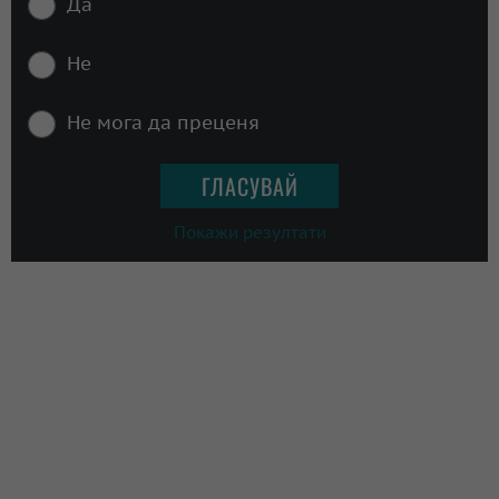
Да
Не
Не мога да преценя
Покажи резултати