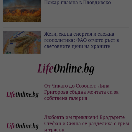
Пожар пламна в Пловдивско
Жеги, скъпа енергия и сложна
геополитика: ФАО отчете ръст в
световните цени на храните
От Чикаго до Созопол: Лина
Григорова сбъдна мечтата си за
собствена галерия
Любовта им приключи! Брадърите
Стефан и Сияна се разделиха с гръм
и трясък