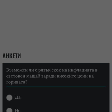
АНКЕТИ
Възможен ли е рязък скок на инфлацията в
световен мащаб заради високите цени на
горивата?
Да
Не