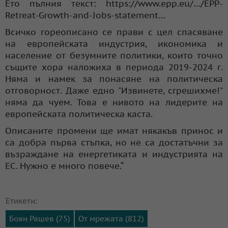
Ето пълния текст: https://www.epp.eu/…/EPP-
Retreat-Growth-and-Jobs-statement…
Всичко гореописано се прави с цел спасяване
на европейската индустрия, икономика и
население от безумните политики, които точно
същите хора наложиха в периода 2019-2024 г.
Няма и намек за понасяне на политическа
отговорност. Даже едно "Извинете, сгрешихме!"
няма да чуем. Това е нивото на лидерите на
европейската политическа каста.
Описаните промени ще имат някакъв принос и
са добра първа стъпка, но не са достатъчни за
възраждане на енергетиката и индустрията на
ЕС. Нужно е много повече.“
Етикети:
Боян Рашев (75)
От мрежата (812)