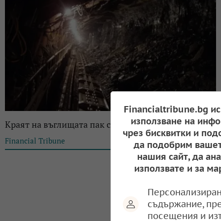
Financialtribune.bg и
използване на инфо
Краят на въглищата пак се отлага
чрез бисквитки и под
Financial Tribune
14:33, 24.06.2024
да подобрим вашет
нашия сайт, да ан
използвате и за ма
Персонализиран
съдържание, пр
посещения и из