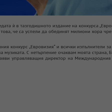
дата ѝ в тазгодишното издание на конкурса „Евро
това, че са успели да обединят милиони хора чре
ния конкурс „Евровизия“ и всички изпълнители за 
а музиката. С нетърпение очаквам моята страна, Б
заяви управляващия директор на Международния