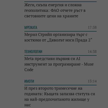
Жеги, скъпа енергия и сложна
геополитика: ФАО отчете ръст в
световните цени на храните
МРЕЖАТА
17:38
Мерил Стрийп организира търг с
костюми от „Дяволът носи Прада 2“
ТЕХНОЛОГИИ
14:38
Meta представи първия си AI
инструмент за програмиране - Muse
Code
ИМОТИ
13:14
И през второто тримесечие на
годината: Къщата запазва статута си
на най-предпочитаното жилище у
нас