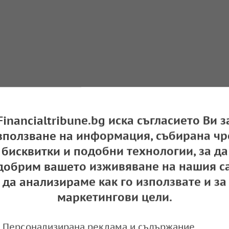
Financialtribune.bg иска съгласието Ви з
зползване на информация, събирана чр
бисквитки и подобни технологии, за да
добрим вашето изживяване на нашия са
да анализираме как го използвате и за
! DARA спечели Евровизия
маркетингови цели.
13:29,
Персонализирана реклама и съдържание,