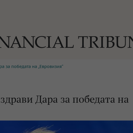
а за победата на „Евровизия“
ОГИИ
За нас
Реклама
Ко
И
Част от Tribune Media Gr
А
здрави Дара за победата на
БИЛИ
ЕДИЯ