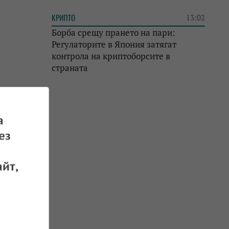
КРИПТО
13:02
Борба срещу прането на пари:
Регулаторите в Япония затягат
контрола на криптоборсите в
страната
а
ез
йт,
 17.05.2026