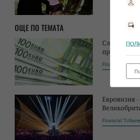
ОЩЕ ПО ТЕМАТА
След рефере
ПОЛ
провеждане
Financial Tribun
П
Евровизия -
Великобрит
Financial Tribun