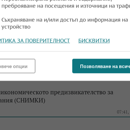
преброяване на посещения и източници на траф
Съхраняване на и/или достъп до информация на
устройство
ндум: Базел отделя близо 40 млн. евро за
ИТИКА ЗА ПОВЕРИТЕЛНОСТ
БИСКВИТКИ
то на „Евровизия“
e
09:14,
овече опции
Позволяване на всич
 икономическото предизвикателство за
ания (СНИМКИ)
e
07:41,