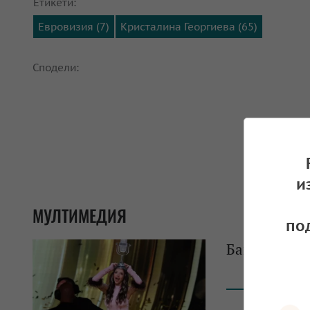
Етикети:
Евровизия (7)
Кристалина Георгиева (65)
Сподели:
и
МУЛТИМЕДИЯ
по
Бангаранга