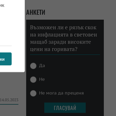
ик
АНКЕТИ
Възможен ли е рязък скок
на инфлацията в световен
мащаб заради високите
цени на горивата?
 25.11.2024
ки
Да
Не
Не мога да преценя
 14.05.2023