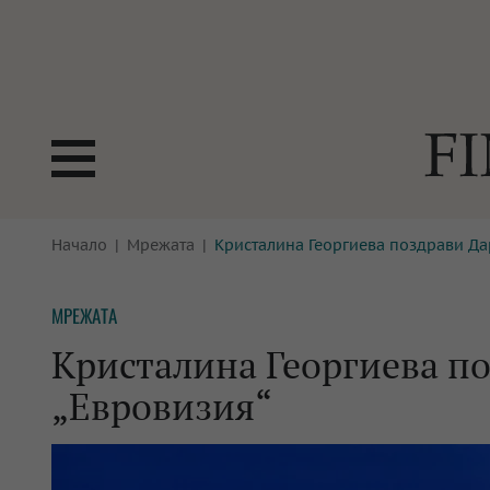
БОРСИ
Начало
Мрежата
Кристалина Георгиева поздрави Дар
ТЕХНОЛ
КРИПТО
АНАЛИЗ
МРЕЖАТА
БАНКИ
МРЕЖАТ
Кристалина Георгиева по
ПАРИТЕ
ИМОТИ
„Евровизия“
ЗАСТРАХОВАНЕ
АВТОМО
ЕНЕРГЕТИКА
МУЛТИМ