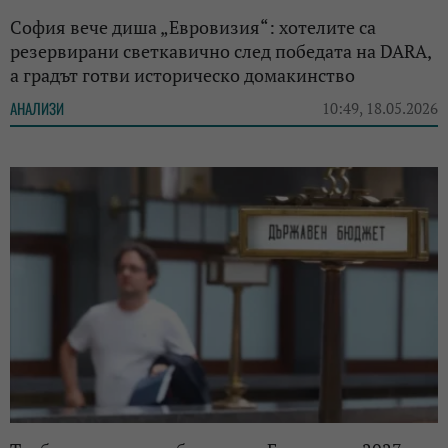
София вече диша „Евровизия“: хотелите са
резервирани светкавично след победата на DARA,
а градът готви историческо домакинство
АНАЛИЗИ
10:49, 18.05.2026