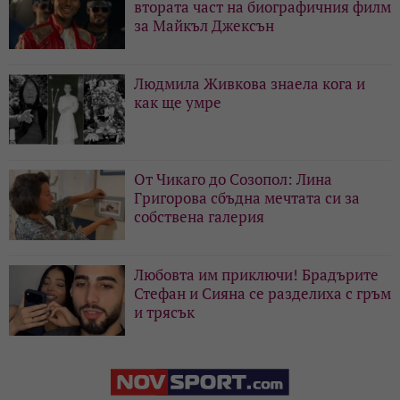
втората част на биографичния филм
за Майкъл Джексън
Людмила Живкова знаела кога и
как ще умре
От Чикаго до Созопол: Лина
Григорова сбъдна мечтата си за
собствена галерия
Любовта им приключи! Брадърите
Стефан и Сияна се разделиха с гръм
и трясък