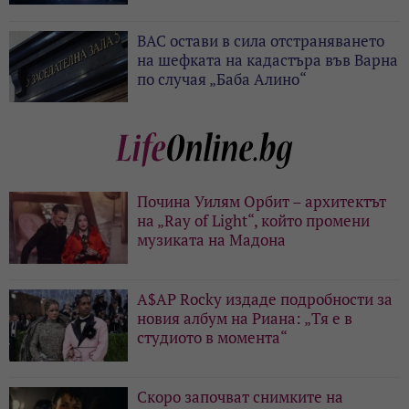
ВАС остави в сила отстраняването
на шефката на кадастъра във Варна
по случая „Баба Алино“
Почина Уилям Орбит – архитектът
на „Ray of Light“, който промени
музиката на Мадона
A$AP Rocky издаде подробности за
новия албум на Риана: „Тя е в
студиото в момента“
Скоро започват снимките на