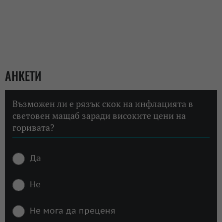
АНКЕТИ
Възможен ли е рязък скок на инфлацията в
световен мащаб заради високите цени на
горивата?
Да
Не
Не мога да преценя