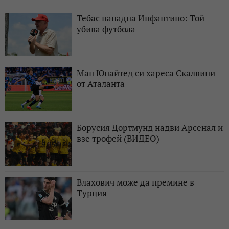
Тебас нападна Инфантино: Той
убива футбола
Ман Юнайтед си хареса Скалвини
от Аталанта
Борусия Дортмунд надви Арсенал и
взе трофей (ВИДЕО)
Влахович може да премине в
Турция