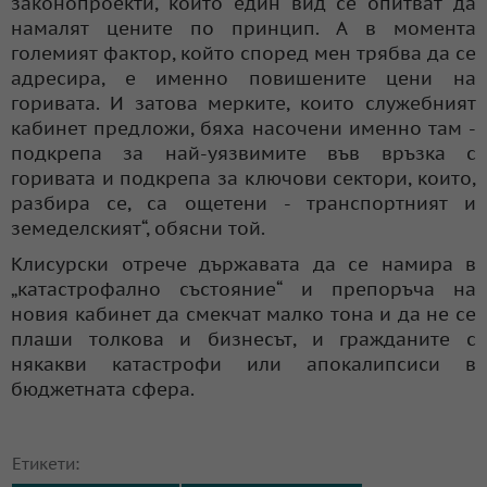
законопроекти, които един вид се опитват да
намалят цените по принцип. А в момента
големият фактор, който според мен трябва да се
адресира, е именно повишените цени на
горивата. И затова мерките, които служебният
кабинет предложи, бяха насочени именно там -
подкрепа за най-уязвимите във връзка с
горивата и подкрепа за ключови сектори, които,
разбира се, са ощетени - транспортният и
земеделският“, обясни той.
Клисурски отрече държавата да се намира в
„катастрофално състояние“ и препоръча на
новия кабинет да смекчат малко тона и да не се
плаши толкова и бизнесът, и гражданите с
някакви катастрофи или апокалипсиси в
бюджетната сфера.
Етикети: