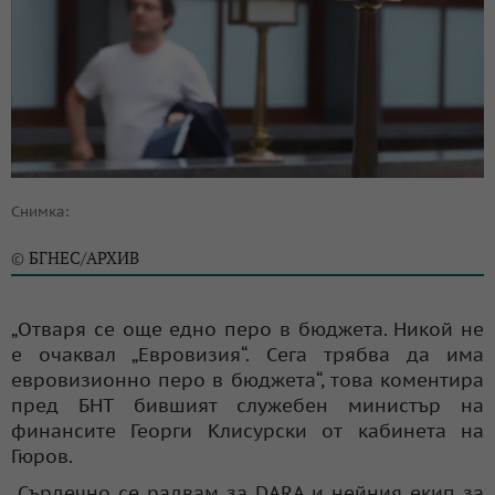
Снимка:
БГНЕС/АРХИВ
©
„Отваря се още едно перо в бюджета. Никой не
е очаквал „Евровизия“. Сега трябва да има
евровизионно перо в бюджета“, това коментира
пред БНТ бившият служебен министър на
финансите Георги Клисурски от кабинета на
Гюров.
„Сърдечно се радвам за DARA и нейния екип за