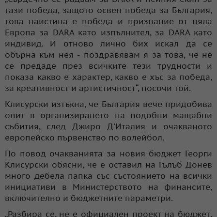
тази победа, защото освен победа за България,
това наистина е победа и признание от цяла
Европа за DARA като изпълнител, за DARA като
индивид. И отново лично бих искал да се
обърна към нея - поздравявам я за това, че не
се предаде през всичките тези трудности и
показа какво е характер, какво е хъс за победа,
за креативност и артистичност“, посочи той.
Клисурски изтъкна, че България вече придобива
опит в организирането на подобни мащабни
събития, след Джиро Д'Италия и очакваното
европейско първенство по волейбол.
По повод очакванията за новия бюджет Георги
Клисурски обясни, че е оставил на Гълъб Донев
много дебела папка със състоянието на всички
инициативи в Министерството на финансите,
включително и бюджетните параметри.
„Разбира се, не е официален проект на бюджет,