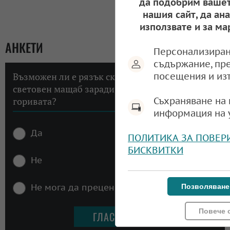
да подобрим вашет
нашия сайт, да ан
използвате и за ма
АНКЕТИ
Персонализиран
съдържание, пр
посещения и из
Възможен ли е рязък скок на инфлацията в
световен мащаб заради високите цени на
Съхраняване на 
горивата?
информация на 
Да
ПОЛИТИКА ЗА ПОВЕР
БИСКВИТКИ
Не
Не мога да преценя
Позволяване
Повече 