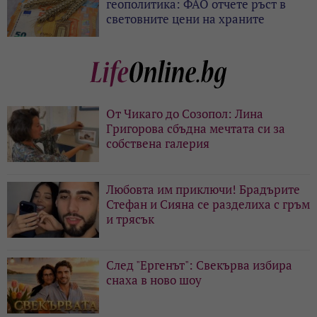
геополитика: ФАО отчете ръст в
световните цени на храните
От Чикаго до Созопол: Лина
Григорова сбъдна мечтата си за
собствена галерия
Любовта им приключи! Брадърите
Стефан и Сияна се разделиха с гръм
и трясък
След "Ергенът": Свекърва избира
снаха в ново шоу