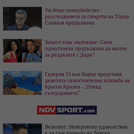
Уж беше самоубийство -
разследването за смъртта на Тодор
Славков продължава
Защо е това мълчание: Саня
Армутлиева продължава да мълчи
за раздялата с Дара?
Галерия 33 във Варна представя
деветата самостоятелна изложба на
Красен Кралев - „Отвъд
съзерцанието“
Веласкес: Невероятно удоволствие
е да съм треньор на Левски