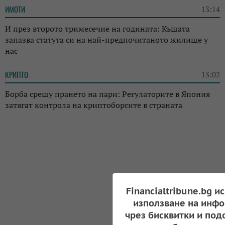
ИМОТИ
13:14
И през второто тримесечие на годината: Къщата
запазва статута си на най-предпочитаното жилище у
нас
КРИПТО
13:02
Борба срещу прането на пари: Регулаторите в Япония
затягат контрола на криптоборсите в страната
Financialtribune.bg и
използване на инфо
чрез бисквитки и под