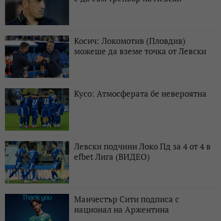
Косич: Локомотив (Пловдив)
можеше да вземе точка от Левски
Кусо: Атмосферата бе невероятна
Левски подчини Локо Пд за 4 от 4 в
efbet Лига (ВИДЕО)
Манчестър Сити подписа с
национал на Аржентина