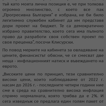
тъй като моята лична позиция е, че при толкова
огромно мнозинство, с което все пак
„Прогресивна България“ е избрана, не би било
легитимно служебен кабинет да им представя
дори проект на бюджет. Те са демократично
избрано правителство, което сега има пълното
право да разработи своя собствен проект по
своя преценка“, посочи Клисурски.
По повод мерките на кабинета за овладяване на
цените, финансистът обясни, че се смесват две
неща - инфлационният натиск и въвеждането на
еврото.
„Високите цени по принцип, тези сравнително
високи цени, които наблюдаваме от 2022 г.
насам до 2026 г. - последните четири години ние
сме в среда на сравнително висока инфлация
спрямо нормалната, която трябва да е 2%. И
сега изведнъж се предлага един голям пакет от