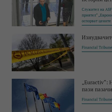
Служител на ASF 
приятел“ „Евроин
оспорват цените
Изнудвачите
Financial Tribun
„Euractiv“:
пази пазачи
Financial Tribun