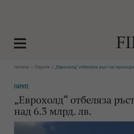
БОРСИ
Начало
Парите
„Еврохолд“ отбеляза ръст на приходит
ТЕХНОЛ
КРИПТО
АНАЛИЗ
ПАРИТЕ
БАНКИ
МРЕЖАТ
„Еврохолд“ отбеляза ръс
ПАРИТЕ
ИМОТИ
над 6.3 млрд. лв.
ЗАСТРАХОВАНЕ
АВТОМО
ЕНЕРГЕТИКА
МУЛТИМ