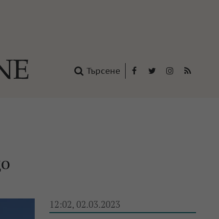
Търсене
Facebook
Twitter
Instagram
RSS
нтакти
oup
до
12:02, 02.03.2023