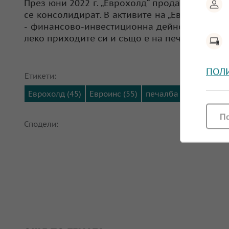
През юни 2022 г. „Еврохолд“ продаде своя ав
се консолидират. В активите на „Еврохолд“ 
- финансово-инвестиционна дейност, концен
леко приходите си и също е на печалба.
ПОЛ
Етикети:
Еврохолд (45)
Евроинс (55)
печалба (335)
финан
П
Сподели: