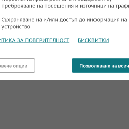
томобилен и лизингов бизнес. Така резултатите им
преброяване на посещения и източници на траф
остава относително по-малката спрямо останалите 
трирана в компанията „Евро-Финанс“ АД, която у
Съхраняване на и/или достъп до информация на
устройство
ИТИКА ЗА ПОВЕРИТЕЛНОСТ
БИСКВИТКИ
сова година (13)
Евроинс (55)
Румъния (150)
овече опции
Позволяване на всич