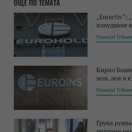
ОЩЕ ПО ТЕМАТА
„Еuractiv“:
изнудване 
Financial Tribun
Кирил Бошов
млн. леи и 
Financial Tribun
Група румън
петорни це