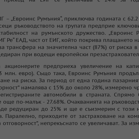
– „Евроинс Румъния“, приключва годината с 62.2 
сеци ръководството на групата предприе ключов
табилност на румънското дружество. „Евроинс 
Г Ре“ EАД, част от ЕИГ, който покрива плащането н
а трансфера на значителна част (87%) от риска в
цедиран при водещи европейски презастраховател
а акционерите предприеха увеличение на капи
.3 млн. евро). Също така, Евроинс Румъния продъ
не на риска. За период от една година пазарния
ворност” намалява с 15% до около 28%, измерено ч
егистрираните автомобили в страната. Спрямо 
е още по-малък - 27.68%. Очакванията на ръководст
ъде редуциран до 25% и ще е съизмерим с този 
а. Паралелно, приходите от застраховане на ком
 отговорност”, непрекъснато се увеличават. За из