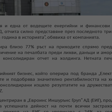
ия и една от водещите енергийни и финансови 
Д, отчита силно представяне през последното тр
 година в историята“, обявиха от компанията.
рира близо 77% ръст на приходите спрямо пред
еличение на печалбата преди лихви, данъци и амо
т консолидиран отчет на холдинга. Нетната пе
ийният бизнес, който оперира под бранда „Елект
е и подобрява значително рентабилността на х
консолидирани изцяло резултатите на дружестват
Z.
центриран в „Евроинс Иншурънс Груп“ АД (ЕИГ), пр
а успешната дейност на почти всички застрахо
ен приход на ЕИГ се увеличава с 24% за го