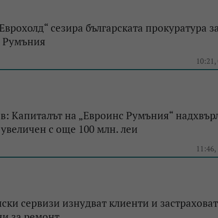
 „Еврохолд“ сезира българската прокуратура з
в Румъния
e
10:21,
: Капиталът на „Евроинс Румъния“ надхвърл
е увеличен с още 100 млн. леи
e
11:46,
ски сервизи изнудват клиенти и застраховат
ни за ремонт