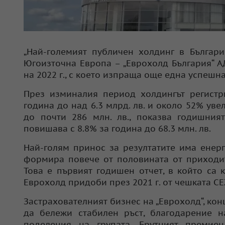
„Най-големият публичен холдинг в Българ
Югоизточна Европа – „Еврохолд България“ А
на 2022 г., с което изпраща още една успешна
През изминалия период холдингът регист
година до над 6.3 млрд. лв. и около 52% ув
до почти 286 млн. лв., показва годишния
повишава с 8.8% за година до 68.3 млн. лв.
Най-голям принос за резултатите има енерг
формира повече от половината от приходит
Това е първият годишен отчет, в който са 
Еврохолд придоби през 2021 г. от чешката CE
Застрахователният бизнес на „Еврохолд“, кон
да бележи стабилен ръст, благодарение н
поделения на групата. Брутният преми