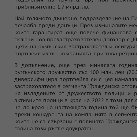
приблизително 1.7 млрд. лв.
Най-голямото дъщерно подразделение на ЕИГ 
печалба преди данъци. През изминалите ме
които гарантират още повече финансова с
сключи нов презастрахователен договор с „ЕИ
щети на румънския застраховател и осигуряв
портфейл извън компанията, при това ретро
В допълнение, още през миналата годин
румънското дружество със 100 млн. леи (20
диверсифицира портфейла си с цел намалява
застрахователя в сегмента “Гражданска отго
на издадените от дружеството полици и р
активните полици в края на 2022 г. този дял 
че до края на настоящата година той ще б
преки конкурента на компанията в сегмент
които не са свързани с полицата “Гражданска
година този ръст е двукратен.