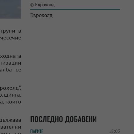
Еврохолд
©
Еврохолд
групи в
имесечие
ходната
ртизации
чалба се
рохолд“,
олдинга.
а, които
ПОСЛЕДНО ДОБАВЕНИ
одължава
вателни
ПАРИТЕ
18:05
дина до