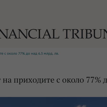
е с около 77% до над 6.3 млрд. лв.
ОГИИ
За нас
Реклама
Ко
И
Част от Tribune Media Gr
А
т на приходите с около 77% 
БИЛИ
ЕДИЯ