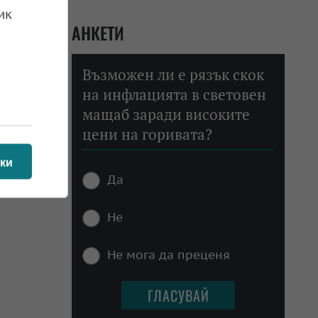
 вече не
ик
сегменти
АНКЕТИ
величава
Възможен ли е рязък скок
на инфлацията в световен
мащаб заради високите
цени на горивата?
ки
Да
Не
Не мога да преценя