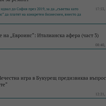
идвал до София през 2019, за да „съветва като
17:53,
с“ да платят на конкретен бизнесмен, вместо да
 на „Евроинс“: Италианска афера (част 3)
e
08:40,
 Нечестна игра в Букурещ предизвиква въпрос
те“
e
12:21,