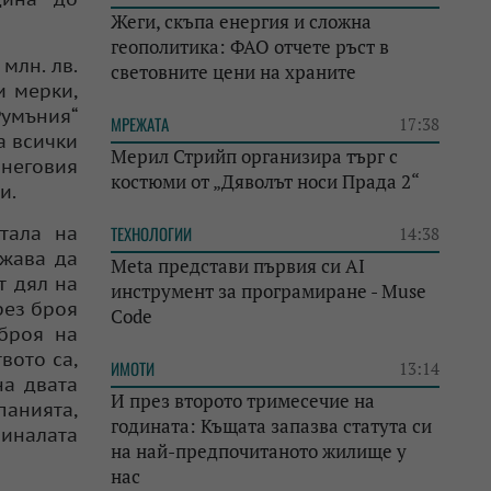
Жеги, скъпа енергия и сложна
геополитика: ФАО отчете ръст в
млн. лв.
световните цени на храните
и мерки,
Румъния“
МРЕЖАТА
17:38
а всички
Мерил Стрийп организира търг с
 неговия
костюми от „Дяволът носи Прада 2“
и.
тала на
ТЕХНОЛОГИИ
14:38
лжава да
Meta представи първия си AI
т дял на
инструмент за програмиране - Muse
рез броя
Code
броя на
вото са,
ИМОТИ
13:14
на двата
И през второто тримесечие на
панията,
годината: Къщата запазва статута си
миналата
на най-предпочитаното жилище у
нас