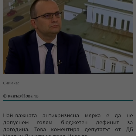
Снимка:
кадър/Нова тв
©
Най-важната антикризисна мярка е да не
допуснем голям бюджетен дефицит за
догодина. Това коментира депутатът от ДБ