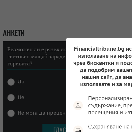
АНКЕТИ
Financialtribune.bg и
Възможен ли е рязък скок на инфлацията в
използване на инфо
световен мащаб заради високите цени на
чрез бисквитки и под
горивата?
да подобрим вашет
нашия сайт, да ан
Да
използвате и за ма
Не
Персонализиран
съдържание, пр
посещения и из
Не мога да преценя
Съхраняване на 