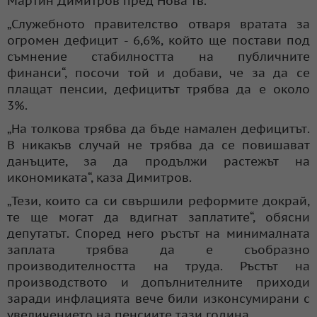
Мартин Димитров пред Нова тв.
„Служебното правителство отваря вратата за
огромен дефицит - 6,6%, който ще постави под
съмнение стабилността на публичните
финанси“, посочи той и добави, че за да се
плащат пенсии, дефицитът трябва да е около
3%.
„На толкова трябва да бъде намален дефицитът.
В никакъв случай не трябва да се повишават
данъците, за да продължи растежът на
икономиката“, каза Димитров.
„Тези, които са си свършили реформите докрай,
те ще могат да вдигнат заплатите“, обясни
депутатът. Според него ръстът на минималната
заплата трябва да е съобразно
производителността на труда. Ръстът на
производството и допълнителните приходи
заради инфлацията вече били изконсумирани с
увеличението на пенсиите тази година.