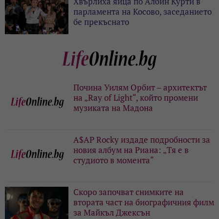
Хвърлиха яйца по Албин Курти в
парламента на Косово, заседанието
бе прекъснато
Почина Уилям Орбит – архитектът
на „Ray of Light“, който промени
музиката на Мадона
A$AP Rocky издаде подробности за
новия албум на Риана: „Тя е в
студиото в момента“
Скоро започват снимките на
втората част на биографичния филм
за Майкъл Джексън