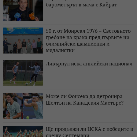
барометърът в мача с Кайрат
50 г. от Монреал 1976 – Световното
гребане на крака пред първите ни
олимпийски шампионки и
медалистки
Ливърпул иска английски национал
Може ли Фонсека да детронира
Шелтън на Канадския Мастърс?
Ще продължи ли ЦСКА с победите и
срещу Септември