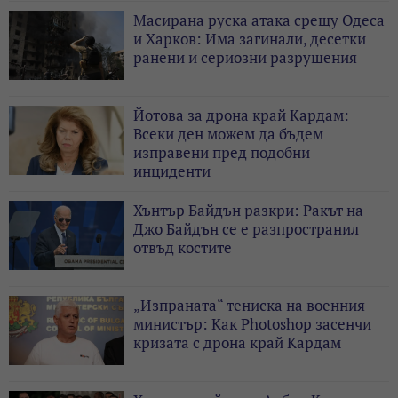
Масирана руска атака срещу Одеса
и Харков: Има загинали, десетки
ранени и сериозни разрушения
Йотова за дрона край Кардам:
Всеки ден можем да бъдем
изправени пред подобни
инциденти
Хънтър Байдън разкри: Ракът на
Джо Байдън се е разпространил
отвъд костите
„Изпраната“ тениска на военния
министър: Как Photoshop засенчи
кризата с дрона край Кардам