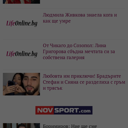
Людмила Живкова знаела кога и
как ще умре
От Чикаго до Созопол: Лина
Григорова сбъдна мечтата си за
собствена галерия
Любовта им приключи! Брадърите
Стефан и Сияна се разделиха с гръм
и трясък
Боримиров: Ние ще сме