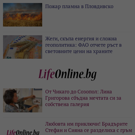
Пожар пламна в Пловдивско
Жеги, скъпа енергия и сложна
геополитика: ФАО отчете ръст в
световните цени на храните
От Чикаго до Созопол: Лина
Григорова сбъдна мечтата си за
собствена галерия
Любовта им приключи! Брадърите
Стефан и Сияна се разделиха с гръм