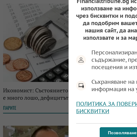
Financialtribune.bg и
използване на инфо
чрез бисквитки и под
да подобрим вашет
нашия сайт, да ан
използвате и за ма
Персонализиран
съдържание, пр
посещения и из
Съхраняване на 
информация на 
Икономист: Състоянието на публичните финанси
е много лошо, дефицитът ще е по-голям
ПОЛИТИКА ЗА ПОВЕР
ПАРИТЕ
09:23, 02.11.2022
БИСКВИТКИ
Позволяване