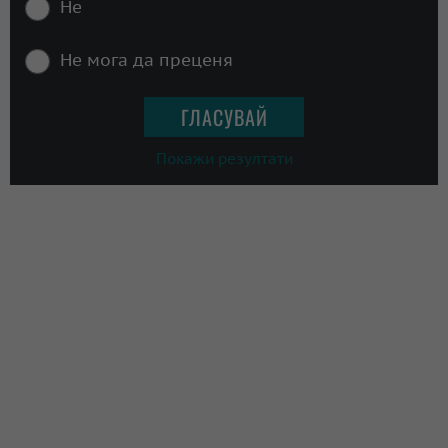
Не
Не мога да преценя
Покажи резултати