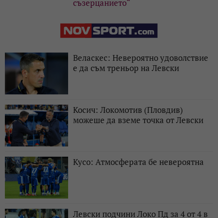
съзерцанието“
Веласкес: Невероятно удоволствие
е да съм треньор на Левски
Косич: Локомотив (Пловдив)
можеше да вземе точка от Левски
Кусо: Атмосферата бе невероятна
Левски подчини Локо Пд за 4 от 4 в