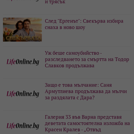
и трясък
След "Ергенът": Свекърва избира
снаха в ново шоу
Уж беше самоубийство -
разследването за смъртта на Тодор
Славков продължава
Защо е това мълчание: Саня
Армутлиева продължава да мълчи
за раздялата с Дара?
Галерия 33 във Варна представя
деветата самостоятелна изложба на
Красен Кралев - „Отвъд