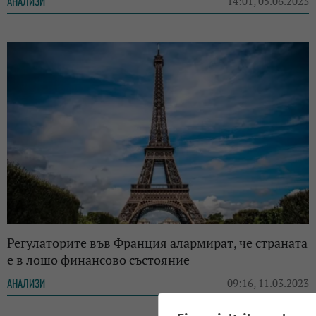
АНАЛИЗИ
14:01, 05.06.2023
Регулаторите във Франция алармират, че страната
е в лошо финансово състояние
АНАЛИЗИ
09:16, 11.03.2023