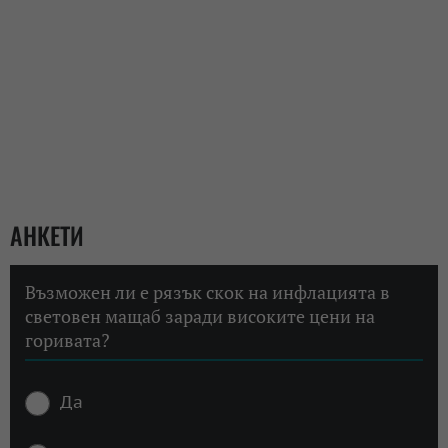
АНКЕТИ
Възможен ли е рязък скок на инфлацията в
световен мащаб заради високите цени на
горивата?
Да