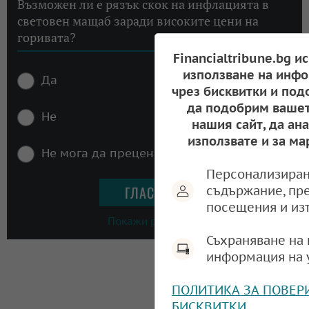
Възможен ли е рязък скок на инфлацията в
световен мащаб заради високите цени на
горивата?
Financialtribune.bg и
използване на инфо
Да
чрез бисквитки и под
да подобрим вашет
Не
нашия сайт, да ан
използвате и за ма
Не мога да преценя
Персонализиран
съдържание, пр
посещения и из
Покажи резултати
Съхраняване на 
информация на 
ПОЛИТИКА ЗА ПОВЕР
БИСКВИТКИ