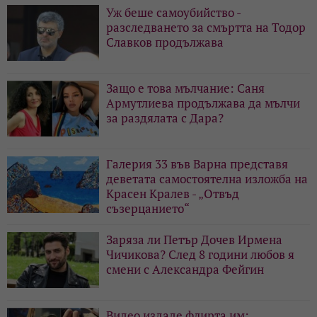
Уж беше самоубийство -
разследването за смъртта на Тодор
Славков продължава
Защо е това мълчание: Саня
Армутлиева продължава да мълчи
за раздялата с Дара?
Галерия 33 във Варна представя
деветата самостоятелна изложба на
Красен Кралев - „Отвъд
съзерцанието“
Заряза ли Петър Дочев Ирмена
Чичикова? След 8 години любов я
смени с Александра Фейгин
Видео издаде флирта им: