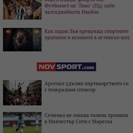
Футболист на "Локо" (Пд) заби
чалгаджийката Ивайла
Как зодия Лъв превръща спортните
прогнози и казиното в истинско шоу
Арсенал удължи партньорството си
с генералния спонсор
Семеньо не очаква голяма промяна
в Манчестър Сити с Мареска