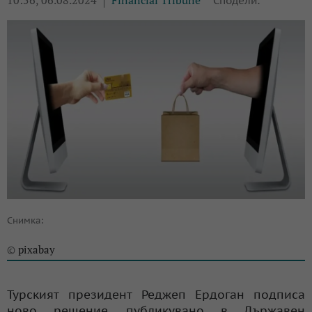
10:56, 06.08.2024
Financial Tribune
Сподели:
Снимка:
pixabay
©
Турският президент Реджеп Ердоган подписа
ново решение, публикувано в Държавен