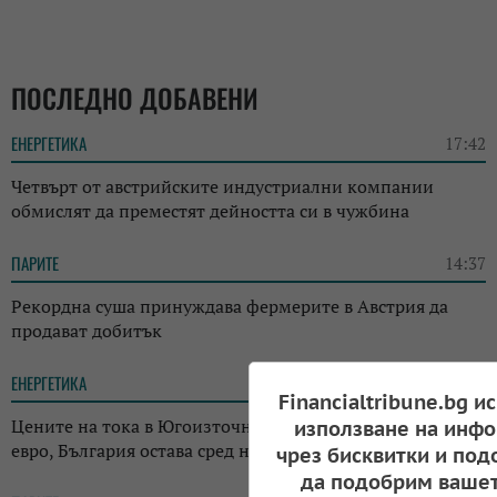
ПОСЛЕДНО ДОБАВЕНИ
ЕНЕРГЕТИКА
17:42
Четвърт от австрийските индустриални компании
обмислят да преместят дейността си в чужбина
ПАРИТЕ
14:37
Рекордна суша принуждава фермерите в Австрия да
продават добитък
ЕНЕРГЕТИКА
12:29
Financialtribune.bg и
Цените на тока в Югоизточна Европа скочиха над 700
използване на инфо
евро, България остава сред най-евтините пазари
чрез бисквитки и под
да подобрим вашет