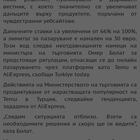
вестник, с което значително се увеличават
данъците върху продуктите, поръчани от
чуждестранни уебсайтове.
Данъчните ставки са увеличени от 66% на 100%,
а лимитът за пазаруване е намален на 30 евро.
Този ход следва неотдавнашните намеци на
министъра на търговията Омер Болат за
предстоящи регулации, отнасящи се до онлайн
пазаруването чрез платформи като Temu и
AliExpress, съобщи Turkiye today.
Действията на Министерството на търговията са
продиктувани от нарастващата популярност на
Temu в Турция, следвайки тенденцията,
зададена от AliExpress.
„Следим ситуацията отблизо. Взети са
необходимите решения и скоро ще ги видите“,
каза Болат.