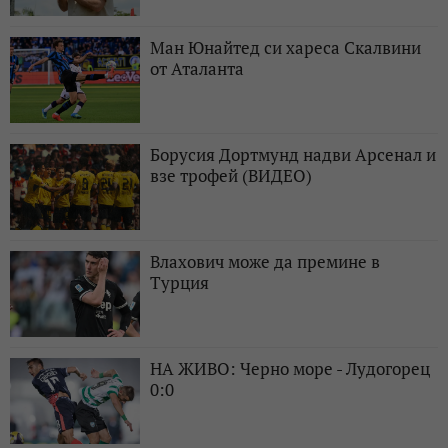
Ман Юнайтед си хареса Скалвини
от Аталанта
Борусия Дортмунд надви Арсенал и
взе трофей (ВИДЕО)
Влахович може да премине в
Турция
НА ЖИВО: Черно море - Лудогорец
0:0