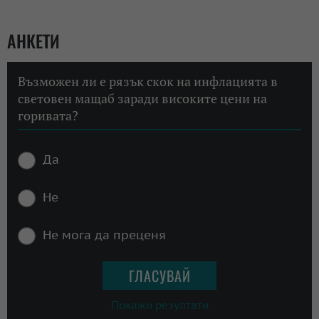
АНКЕТИ
Възможен ли е рязък скок на инфлацията в
световен мащаб заради високите цени на
горивата?
Да
Не
Не мога да преценя
Покажи резултати