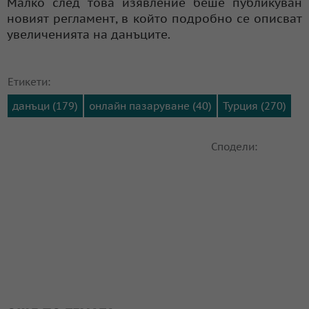
Малко след това изявление беше публикуван
новият регламент, в който подробно се описват
увеличенията на данъците.
Етикети:
данъци (179)
онлайн пазаруване (40)
Турция (270)
Сподели: