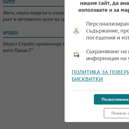
ПАРИТЕ
18:05
нашия сайт, да ан
използвате и за ма
Жеги, скъпа енергия и сложна геополитика: ФАО отчете
ръст в световните цени на храните
Персонализиран
съдържание, пр
МРЕЖАТА
17:38
посещения и из
Мерил Стрийп организира търг с костюми от „Дяволът
носи Прада 2“
Съхраняване на 
информация на 
ПОЛИТИКА ЗА ПОВЕР
БИСКВИТКИ
Позволяване
Повече 