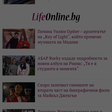
Почина Уилям Орбит – архитектът
на „Ray of Light“, който промени
музиката на Мадона
A$AP Rocky издаде подробности за
новия албум на Риана: „Тя е в
студиото в момента“
Скоро започват снимките на
втората част на биографичния филм
за Майкъл Джексън
Людмила Живкова знаела кога и