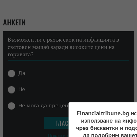
АНКЕТИ
Възможен ли е рязък скок на инфлацията в
световен мащаб заради високите цени на
горивата?
Да
Не
Не мога да преценя
Financialtribune.bg и
използване на инфо
чрез бисквитки и под
да подобрим вашет
Покажи резултати