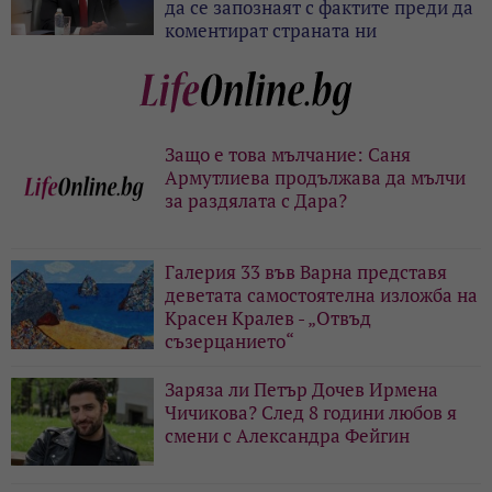
да се запознаят с фактите преди да
коментират страната ни
Защо е това мълчание: Саня
Армутлиева продължава да мълчи
за раздялата с Дара?
Галерия 33 във Варна представя
деветата самостоятелна изложба на
Красен Кралев - „Отвъд
съзерцанието“
Заряза ли Петър Дочев Ирмена
Чичикова? След 8 години любов я
смени с Александра Фейгин