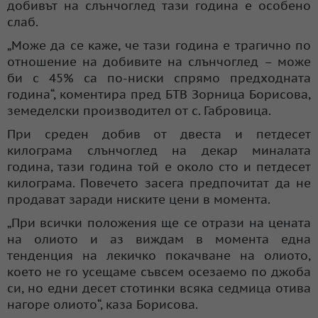
добивът на слънчоглед тази година е особено
слаб.
„Може да се каже, че тази година е трагично по
отношение на добивите на слънчоглед – може
би с 45% са по-ниски спрямо предходната
година“, коментира пред БТВ Зорница Борисова,
земеделски производител от с. Габровица.
При среден добив от двеста и петдесет
килограма слънчоглед на декар миналата
година, тази година той е около сто и петдесет
килограма. Повечето засега предпочитат да не
продават заради ниските цени в момента.
„При всички положения ще се отрази на цената
на олиото и аз виждам в момента една
тенденция на лекичко покачване на олиото,
което не го усещаме съвсем осезаемо по джоба
си, но едни десет стотинки всяка седмица отива
нагоре олиото“, каза Борисова.