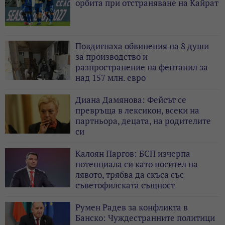
орбита при отстраняване на Кайрат
Повдигнаха обвинения на 8 души
за производство и
разпространение на фентанил за
над 157 млн. евро
Диана Дамянова: Фейсът се
превръща в лексикон, всеки на
партньора, децата, на родителите
си
Калоян Паргов: БСП изчерпа
потенциала си като носител на
лявото, трябва да скъса със
съветофилската същност
Румен Радев за конфликта в
Банско: Чуждестранните политици