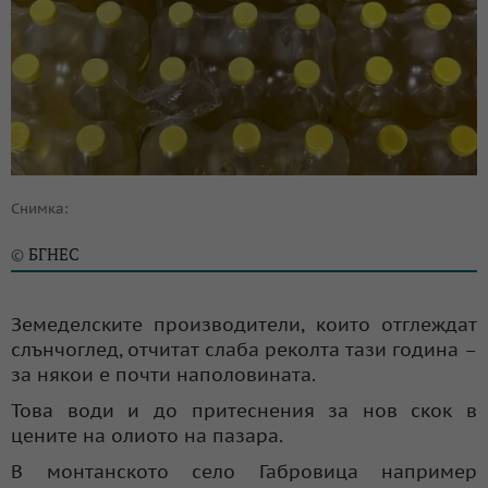
Снимка:
БГНЕС
©
Земеделските производители, които отглеждат
слънчоглед, отчитат слаба реколта тази година –
за някои е почти наполовината.
Това води и до притеснения за нов скок в
цените на олиото на пазара.
В монтанското село Габровица например