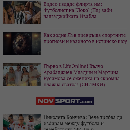
Видео издаде флирта им:
Футболист на "Локо" (Пд) заби
чалгаджийката Ивайла
Как зодия Лъв превръща спортните
прогнози и казиното в истинско шоу
Първо в LifeOnline! Вълчо
Арабаджиев Младши и Мартина
Русимова сe oжениха на скромна
плажна сватба! (СНИМКИ)
Николета Бойчева: Вече трябва да
избирам между футбола и
семейството (ВИДЕО)