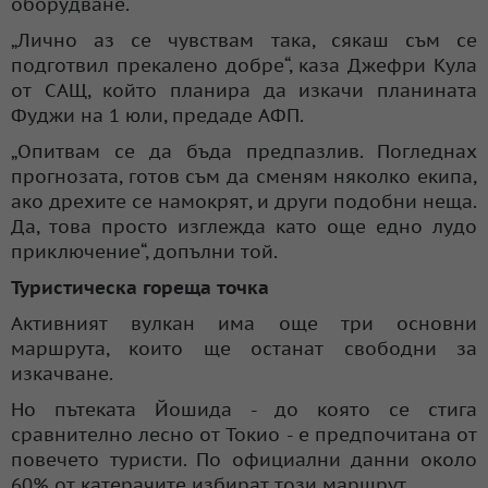
оборудване.
„Лично аз се чувствам така, сякаш съм се
подготвил прекалено добре“, каза Джефри Кула
от САЩ, който планира да изкачи планината
Фуджи на 1 юли, предаде АФП.
„Опитвам се да бъда предпазлив. Погледнах
прогнозата, готов съм да сменям няколко екипа,
ако дрехите се намокрят, и други подобни неща.
Да, това просто изглежда като още едно лудо
приключение“, допълни той.
Туристическа гореща точка
Активният вулкан има още три основни
маршрута, които ще останат свободни за
изкачване.
Но пътеката Йошида - до която се стига
сравнително лесно от Токио - е предпочитана от
повечето туристи. По официални данни около
60% от катерачите избират този маршрут.