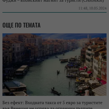
Фуджи – японският магнит за туристи (СНИМКИ)
11:48, 10.05.2024
ОЩЕ ПО ТЕМАТА
Без ефект: Входната такса от 5 евро за туристите
във Венеция не успява да ограничи тълпите