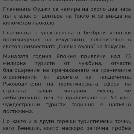
Планината Фуджи се намира на около два часа
път с влак от центъра на Токио и се вижда на
километри наоколо.
Планината е увековечена в безброй японски
произведения на изкуството, включително в
световноизвестната „Голяма вълна“ на Хокусай.
Миналата година Япония привлече над 25
милиона туристи от чужбина, отчасти
благодарение на премахването на граничните
ограничения от времето на пандемията.
Ръководителят на туристическата сфера на
страната заяви миналия месец, че
амбициозната цел за привличане на 60 млн.
чуждестранни туристи годишно е напълно
постижима.
Но както и в други горещи туристически точки,
като Венеция, която наскоро започна пробна