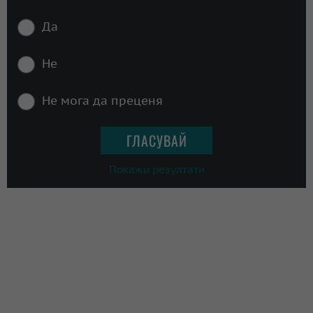
Да
Не
Не мога да преценя
Покажи резултати