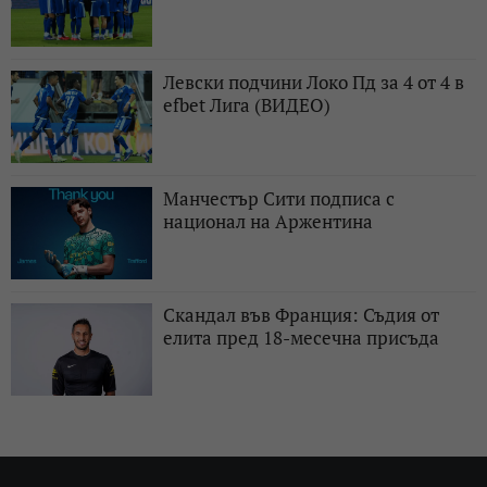
Левски подчини Локо Пд за 4 от 4 в
efbet Лига (ВИДЕО)
Манчестър Сити подписа с
национал на Аржентина
Скандал във Франция: Съдия от
елита пред 18-месечна присъда