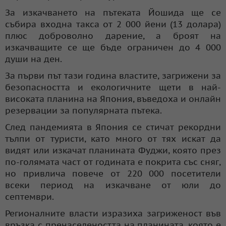
За изкачването на пътеката Йошида ще се
събира входна такса от 2 000 йени (13 долара)
плюс доброволно дарение, а броят на
изкачващите се ще бъде ограничен до 4 000
души на ден.
За първи път тази година властите, загрижени за
безопасността и екологичните щети в най-
високата планина на Япония, въведоха и онлайн
резервации за популярната пътека.
След пандемията в Япония се стичат рекордни
тълпи от туристи, като много от тях искат да
видят или изкачат планината Фуджи, която през
по-голямата част от годината е покрита със сняг,
но привлича повече от 220 000 посетители
всеки период на изкачване от юли до
септември.
Регионалните власти изразиха загриженост във
връзка с пренаселеността на планината, която е