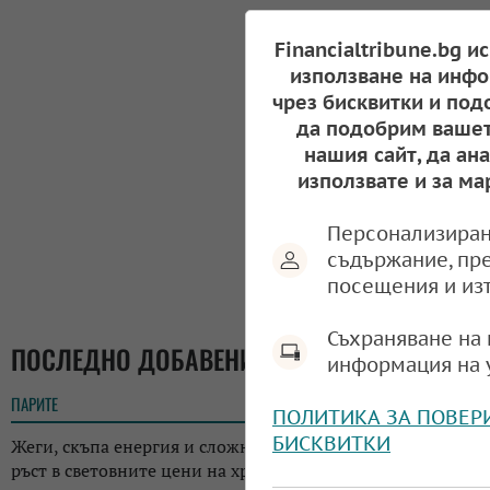
Financialtribune.bg и
използване на инфо
чрез бисквитки и под
да подобрим вашет
нашия сайт, да ан
използвате и за ма
Персонализиран
съдържание, пр
посещения и из
Съхраняване на 
ПОСЛЕДНО ДОБАВЕНИ
информация на 
ПАРИТЕ
18:05
ПОЛИТИКА ЗА ПОВЕР
БИСКВИТКИ
Жеги, скъпа енергия и сложна геополитика: ФАО отчете
ръст в световните цени на храните