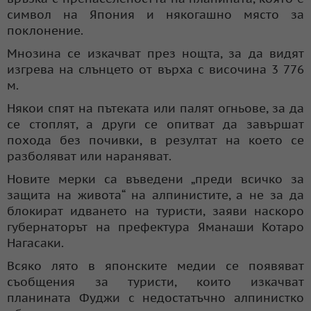
символ на Япония и някогашно място за
поклонение.
Мнозина се изкачват през нощта, за да видят
изгрева на слънцето от върха с височина 3 776
м.
Някои спят на пътеката или палят огньове, за да
се стоплят, а други се опитват да завършат
похода без почивки, в резултат на което се
разболяват или нараняват.
Новите мерки са въведени „преди всичко за
защита на живота“ на алпинистите, а не за да
блокират идването на туристи, заяви наскоро
губернаторът на префектура Яманаши Котаро
Нагасаки.
Всяко лято в японските медии се появяват
съобщения за туристи, които изкачват
планината Фуджи с недостатъчно алпинистко