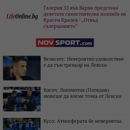
Галерия 33 във Варна представя
деветата самостоятелна изложба на
Красен Кралев - „Отвъд
съзерцанието“
Веласкес: Невероятно удоволствие
е да съм треньор на Левски
Косич: Локомотив (Пловдив)
можеше да вземе точка от Левски
Кусо: Атмосферата бе невероятна