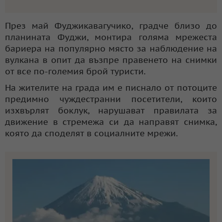
През май Фуджикавагучико, градче близо до
планината Фуджи, монтира голяма мрежеста
бариера на популярно място за наблюдение на
вулкана в опит да възпре правенето на снимки
от все по-големия брой туристи.
На жителите на града им е писнало от потоците
предимно чуждестранни посетители, които
изхвърлят боклук, нарушават правилата за
движение в стремежа си да направят снимка,
която да споделят в социалните мрежи.