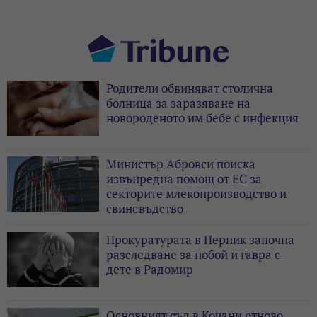
Родители обвиняват столична
болница за заразяване на
новороденото им бебе с инфекция
Министър Абровси поиска
извънредна помощ от ЕС за
секторите млекопроизводство и
свиневъдство
Прокуратурата в Перник започна
разследване за побой и гавра с
дете в Радомир
Основният съд в Кочани отново