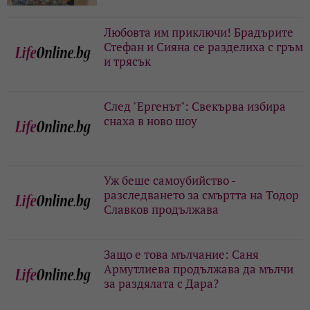
Любовта им приключи! Брадърите
Стефан и Сияна се разделиха с гръм
и трясък
След "Ергенът": Свекърва избира
снаха в ново шоу
Уж беше самоубийство -
разследването за смъртта на Тодор
Славков продължава
Защо е това мълчание: Саня
Армутлиева продължава да мълчи
за раздялата с Дара?