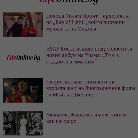
Почина Уилям Орбит – архитектът
на „Ray of Light“, който промени
музиката на Мадона
A$AP Rocky издаде подробности за
новия албум на Риана: „Тя е в
студиото в момента“
Скоро започват снимките на
втората част на биографичния филм
за Майкъл Джексън
Людмила Живкова знаела кога и
как ще умре