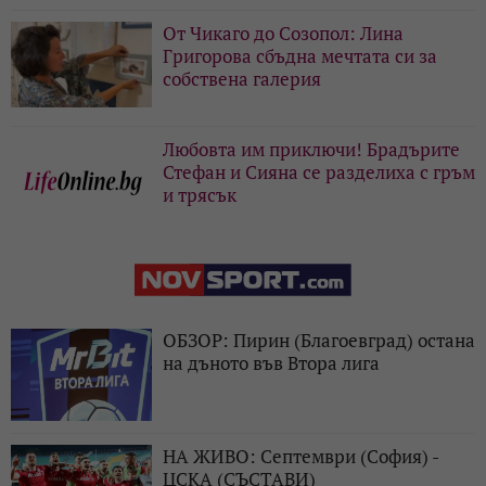
От Чикаго до Созопол: Лина
Григорова сбъдна мечтата си за
собствена галерия
Любовта им приключи! Брадърите
Стефан и Сияна се разделиха с гръм
и трясък
ОБЗОР: Пирин (Благоевград) остана
на дъното във Втора лига
НА ЖИВО: Септември (София) -
ЦСКА (СЪСТАВИ)