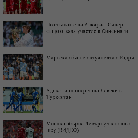
По стъпките на Алкарас: Синер
също отказа участие в Синсинати
Мареска обясни ситуацията с Родри
Адска жега посрещна Левски в
Туркестан
Монако обърна Ливърпул в голово
шоу (ВИДЕО)