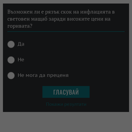
Възможен ли е рязък скок на инфлацията в
световен мащаб заради високите цени на
горивата?
Да
Не
Не мога да преценя
Покажи резултати