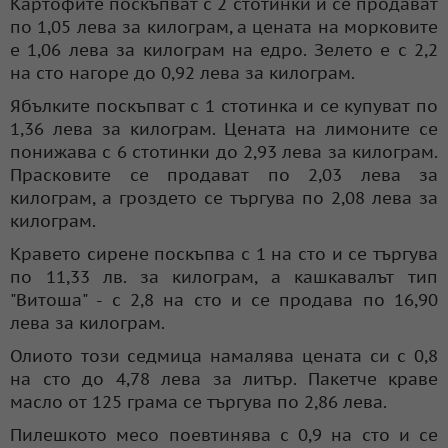
Картофите поскъпват с 2 стотинки и се продават
по 1,05 лева за килограм, а цената на морковите
е 1,06 лева за килограм на едро. Зелето е с 2,2
на сто нагоре до 0,92 лева за килограм.
Ябълките поскъпват с 1 стотинка и се купуват по
1,36 лева за килограм. Цената на лимоните се
понижава с 6 стотинки до 2,93 лева за килограм.
Прасковите се продават по 2,03 лева за
килограм, а гроздето се търгува по 2,08 лева за
килограм.
Кравето сирене поскъпва с 1 на сто и се търгува
по 11,33 лв. за килограм, а кашкавалът тип
"Витоша" - с 2,8 на сто и се продава по 16,90
лева за килограм.
Олиото този седмица намалява цената си с 0,8
на сто до 4,78 лева за литър. Пакетче краве
масло от 125 грама се търгува по 2,86 лева.
Пилешкото месо поевтинява с 0,9 на сто и се