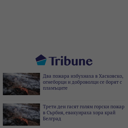
Два пожара избухнаха в Хасковско,
огнеборци и доброволци се борят с
пламъците
Трети ден гасят голям горски пожар
в Сърбия, евакуираха хора край
Белград