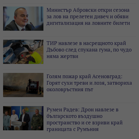
Министър Абровски откри сезона
за лов на прелетен дивеч и обяви
дигитализация на ловните билети
ТИР навлезе в насрещното край
Дъбово след спукана гума, по чудо
няма жертви
Голям пожар край Асеновград:
Горят сухи треви и лозя, затвориха
околовръстния път
Румен Радев: Дрон навлезе в
българското въздушно
пространство и се взриви край
границата с Румъния