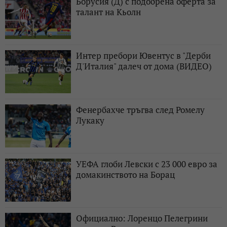
Борусия (Д) с подобрена оферта за
талант на Кьолн
Интер пребори Ювентус в "Дерби
Д'Италия" далеч от дома (ВИДЕО)
Фенербахче тръгва след Ромелу
Лукаку
УЕФА глоби Левски с 23 000 евро за
домакинството на Борац
Официално: Лоренцо Пелегрини