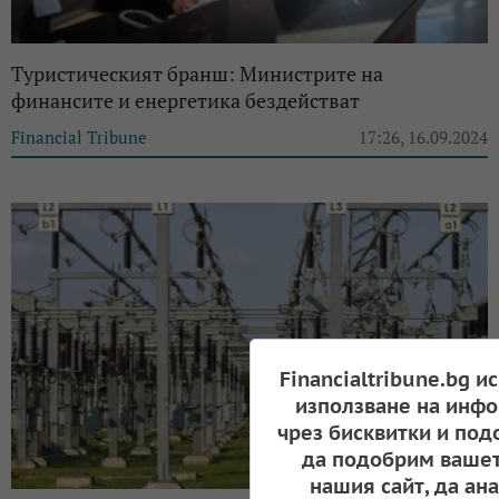
Туристическият бранш: Министрите на
финансите и енергетика бездействат
Financial Tribune
17:26, 16.09.2024
Financialtribune.bg и
използване на инфо
чрез бисквитки и под
да подобрим вашет
нашия сайт, да ан