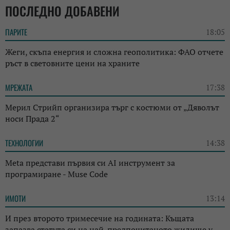
ПОСЛЕДНО ДОБАВЕНИ
ПАРИТЕ
18:05
Жеги, скъпа енергия и сложна геополитика: ФАО отчете
ръст в световните цени на храните
МРЕЖАТА
17:38
Мерил Стрийп организира търг с костюми от „Дяволът
носи Прада 2“
ТЕХНОЛОГИИ
14:38
Meta представи първия си AI инструмент за
програмиране - Muse Code
ИМОТИ
13:14
И през второто тримесечие на годината: Къщата
запазва статута си на най-предпочитаното жилище у