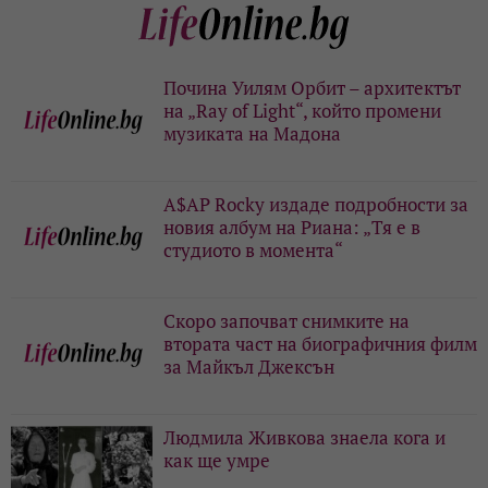
Почина Уилям Орбит – архитектът
на „Ray of Light“, който промени
музиката на Мадона
A$AP Rocky издаде подробности за
новия албум на Риана: „Тя е в
студиото в момента“
Скоро започват снимките на
втората част на биографичния филм
за Майкъл Джексън
Людмила Живкова знаела кога и
как ще умре