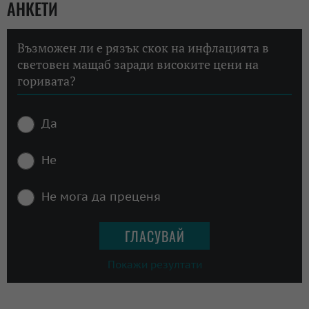
АНКЕТИ
Възможен ли е рязък скок на инфлацията в
световен мащаб заради високите цени на
горивата?
Да
Не
Не мога да преценя
Покажи резултати