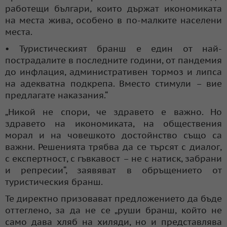
работещи българи, които държат икономиката
на места жива, особено в по-малките населени
места.
• Туристическият бранш е един от най-
пострадалите в последните години, от пандемия
до инфлация, административен тормоз и липса
на адекватна подкрепа. Вместо стимули – вие
предлагате наказания.“
„Никой не спори, че здравето е важно. Но
здравето на икономиката, на обществения
морал и на човешкото достойнство също са
важни. Решенията трябва да се търсят с диалог,
с експертност, с гъвкавост – не с натиск, забрани
и репресии“, заявяват в обръщението от
туристическия бранш.
Те директно призовават предложението да бъде
оттеглено, за да не се „руши бранш, който не
само дава хляб на хиляди, но и представлява