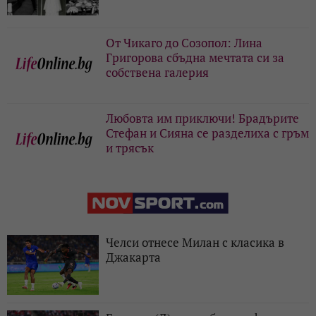
От Чикаго до Созопол: Лина
Григорова сбъдна мечтата си за
собствена галерия
Любовта им приключи! Брадърите
Стефан и Сияна се разделиха с гръм
и трясък
Челси отнесе Милан с класика в
Джакарта