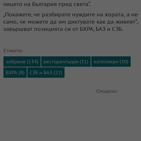
лицето на България пред света“.
„Покажете, че разбирате нуждите на хората, а не
само, че можете да им диктувате как да живеят“,
завършват позицията си от БХРА, БАЗ и СЗБ.
Етикети:
забрана (134)
ресторантьори (31)
хотелиери (30)
БХРА (8)
СЗБ и БАЗ (22)
Сподели: