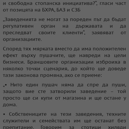
и свободна стопанска инициатива?“, гласи част
от позицята на БХРА, БАЗ и СЗБ
„Заведенията не могат за пореден път да бъдат
регулативен орган на държавата и да
преследват своите клиенти“, заявяват от
организациите.
Според тях мярката вместо да има положителен
ефект върху пушачите, ще навреди на цели
бизнеси. Браншовите организации изброиха в
няколко точки сценария, до който ще доведе
тази законова промяна, ако се приеме:
„• Нито един пушач няма да спре да пуши,
защото вие сте затворили заведение – той
просто ще си купи от магазина и ще остане у
дома.
• Собствениците на тези заведения, техните
служители и семействата им ще останат без
препитание. Говорим за стотици хиляди