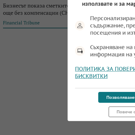
използвате и за ма
Бизнесът показа сметките си за ток - двойни и все
още без компенсации (СНИМКА)
Персонализиран
Financial Tribune
16:00, 08.08.2024
съдържание, пр
посещения и из
Съхраняване на 
информация на 
ПОЛИТИКА ЗА ПОВЕР
БИСКВИТКИ
Позволяване
Повече 