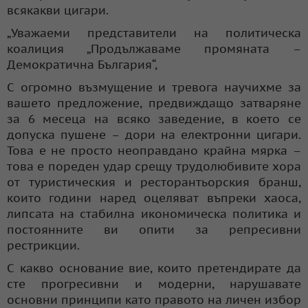
всякакви цигари.
„Уважаеми представители на политическа
коалиция „Продължаваме промяната –
Демократична България“,
С огромно възмущение и тревога научихме за
вашето предложение, предвиждащо затваряне
за 6 месеца на всяко заведение, в което се
допуска пушене – дори на електронни цигари.
Това е не просто неоправдано крайна мярка –
това е пореден удар срещу трудолюбивите хора
от туристическия и ресторантьорския бранш,
които години наред оцеляват въпреки хаоса,
липсата на стабилна икономическа политика и
постоянните ви опити за репресивни
рестрикции.
С какво основание вие, които претендирате да
сте прогресивни и модерни, нарушавате
основни принципи като правото на личен избор