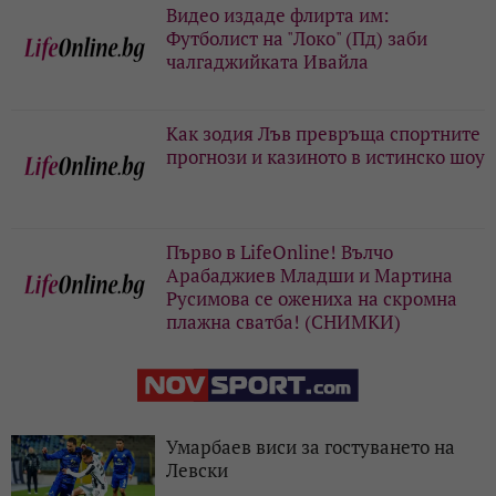
Видео издаде флирта им:
Футболист на "Локо" (Пд) заби
чалгаджийката Ивайла
Как зодия Лъв превръща спортните
прогнози и казиното в истинско шоу
Първо в LifeOnline! Вълчо
Арабаджиев Младши и Мартина
Русимова сe oжениха на скромна
плажна сватба! (СНИМКИ)
Умарбаев виси за гостуването на
Левски