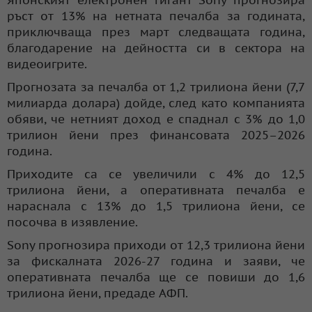
ръст от 13% на нетната печалба за годината,
приключваща през март следващата година,
благодарение на дейността си в сектора на
видеоигрите.
Прогнозата за печалба от 1,2 трилиона йени (7,7
милиарда долара) дойде, след като компанията
обяви, че нетният доход е спаднал с 3% до 1,0
трилион йени през финансовата 2025–2026
година.
Приходите са се увеличили с 4% до 12,5
трилиона йени, а оперативната печалба е
нараснала с 13% до 1,5 трилиона йени, се
посочва в изявление.
Sony прогнозира приходи от 12,3 трилиона йени
за фискалната 2026-27 година и заяви, че
оперативната печалба ще се повиши до 1,6
трилиона йени, предаде АФП.