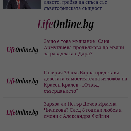
лявото, трябва да скъса със
съветофилската същност
Защо е това мълчание: Саня
Армутлиева продължава да мълчи
за раздялата с Дара?
Галерия 33 във Варна представя
деветата самостоятелна изложба на
Красен Кралев - „Отвъд
съзерцанието“
Заряза ли Петър Дочев Ирмена
Чичикова? След 8 години любов я
смени с Александра Фейгин