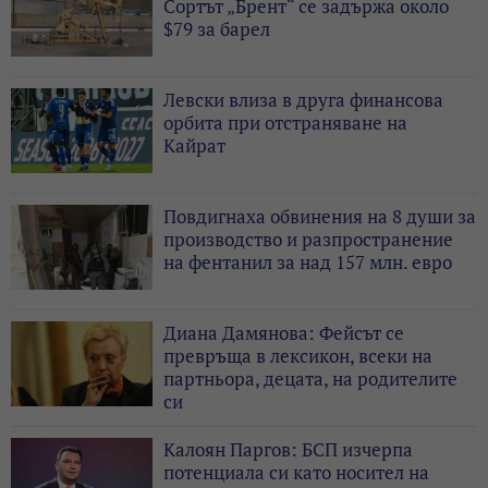
Сортът „Брент“ се задържа около
$79 за барел
Левски влиза в друга финансова
орбита при отстраняване на
Кайрат
Повдигнаха обвинения на 8 души за
производство и разпространение
на фентанил за над 157 млн. евро
Диана Дамянова: Фейсът се
превръща в лексикон, всеки на
партньора, децата, на родителите
си
Калоян Паргов: БСП изчерпа
потенциала си като носител на