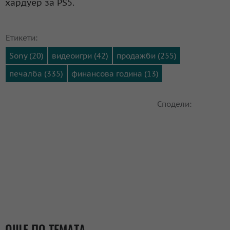
хардуер за PS5.
Етикети:
Sony (20)
видеоигри (42)
продажби (255)
печалба (335)
финансова година (13)
Сподели:
ОЩЕ ПО ТЕМАТА