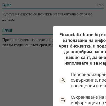
БАНКИ
11:46
Курсът на еврото се понижи незначително спрямо
долара
ПАРИТЕ
11:39
Financialtribune.bg и
Производствените цени в промишлеността у нас с най-
използване на инфо
голям годишен ръст сред държавите от ЕС
чрез бисквитки и под
да подобрим вашет
нашия сайт, да ан
използвате и за ма
Персонализиран
съдържание, пр
посещения и из
Съхраняване на 
информация на 