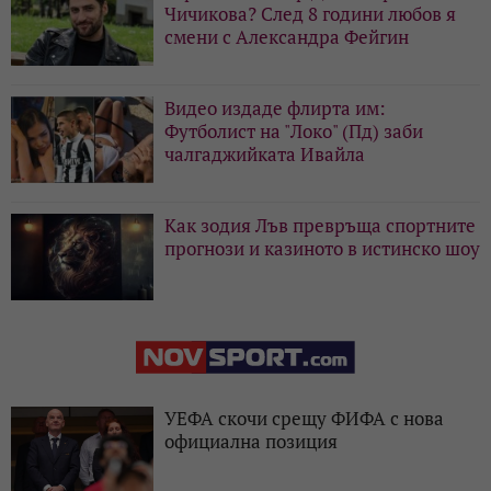
Чичикова? След 8 години любов я
смени с Александра Фейгин
Видео издаде флирта им:
Футболист на "Локо" (Пд) заби
чалгаджийката Ивайла
Как зодия Лъв превръща спортните
прогнози и казиното в истинско шоу
УЕФА скочи срещу ФИФА с нова
официална позиция