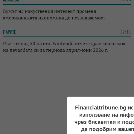
Бумът на изкуствения интелект променя
американската икономика до неузнаваемост
ПАРИТЕ
12:11
Ръст от над 50 на сто: Nintendo отчете драстичен скок
на печалбата си за периода април-юни 2026 г.
Financialtribune.bg и
използване на инфо
чрез бисквитки и под
да подобрим вашет