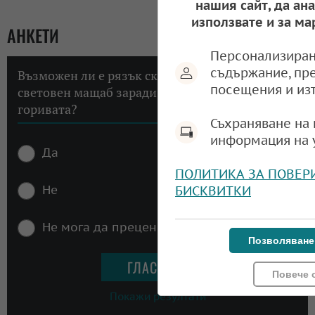
нашия сайт, да ан
използвате и за ма
АНКЕТИ
Персонализиран
съдържание, пр
Възможен ли е рязък скок на инфлацията в
посещения и из
световен мащаб заради високите цени на
горивата?
Съхраняване на 
информация на 
Да
ПОЛИТИКА ЗА ПОВЕР
Не
БИСКВИТКИ
Не мога да преценя
Позволяване
Повече 
Покажи резултати