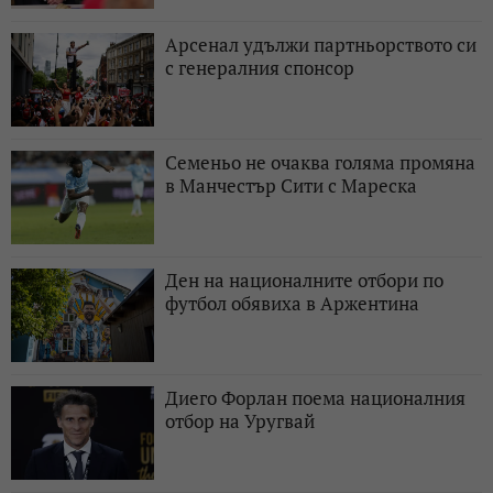
Арсенал удължи партньорството си
с генералния спонсор
Семеньо не очаква голяма промяна
в Манчестър Сити с Мареска
Ден на националните отбори по
футбол обявиха в Аржентина
Диего Форлан поема националния
отбор на Уругвай