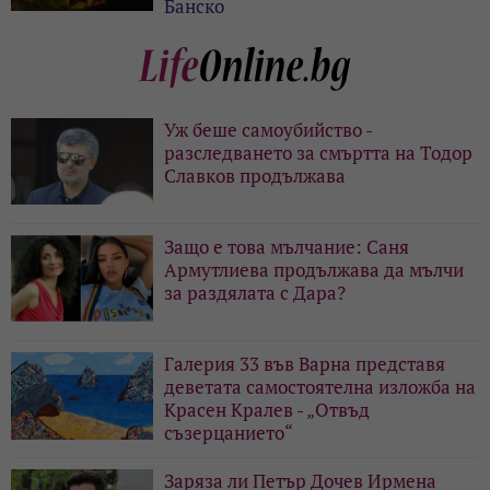
Банско
Уж беше самоубийство -
разследването за смъртта на Тодор
Славков продължава
Защо е това мълчание: Саня
Армутлиева продължава да мълчи
за раздялата с Дара?
Галерия 33 във Варна представя
деветата самостоятелна изложба на
Красен Кралев - „Отвъд
съзерцанието“
Заряза ли Петър Дочев Ирмена