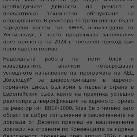
необходимите дейности по ремонт и
превантивно техническо обслужване на
оборудването. В реактора за трети път ще бъдат
заредени касети тип RWFA, произведени от
Уестингхаус, с което продължава започналия
през пролетта на 2024 г. поетапен преход към
ново ядрено гориво.
Надеждната работа на пети блок и
извършваните анализи потвърждават
успешното изпълнение на програмата на АЕЦ
„Козлодуй” за диверсификация в ядрено-
горивния цикъл. България е първата страна в
Европейския съюз, която на практика успешно
реализира диверсификация на ядреното гориво
за реактор тип ВВЕР-1000. Това бе отчетено като
област за добро изпълнение в заключенията на
доклада от Десетия преглед на националните
доклади на страните по Конвенцията за ядрена
безопасност, проведен през април 2026 г. във