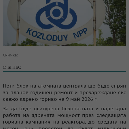
Снимка:
БГНЕС
©
Пети блок на атомната централа ще бъде спрян
за планов годишен ремонт и презареждане със
свежо ядрено гориво на 9 май 2026 г.
За да бъде осигурена безопасната и надеждна
работа на ядрената мощност през следващата
горивна кампания на реактора, до средата на
месец юни предстои да бъдат извършени