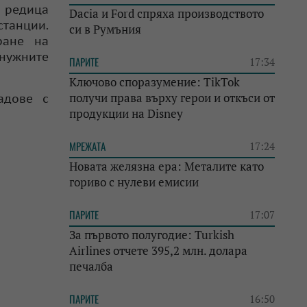
 редица
Dacia и Ford спряха производството
станции.
си в Румъния
ране на
нужните
ПАРИТЕ
17:34
Ключово споразумение: TikTok
получи права върху герои и откъси от
адове с
продукции на Disney
МРЕЖАТА
17:24
Новата желязна ера: Металите като
гориво с нулеви емисии
ПАРИТЕ
17:07
За първото полугодие: Turkish
Airlines отчете 395,2 млн. долара
печалба
ПАРИТЕ
16:50