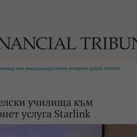
чилища към високоскоростната интернет услуга Starlink
ОГИИ
За нас
Реклама
Ко
И
Част от Tribune Media Gr
А
селски училища към
ет услуга Starlink
БИЛИ
ЕДИЯ