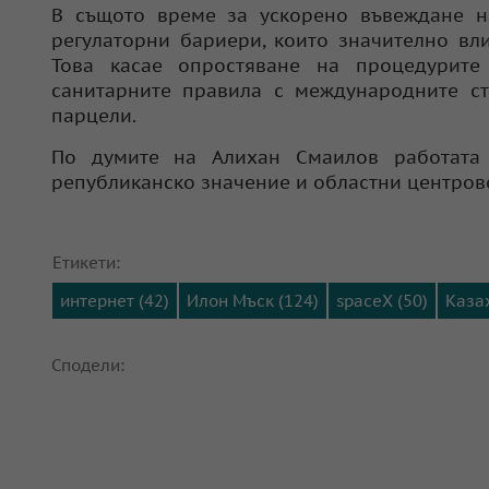
В същото време за ускорено въвеждане н
регулаторни бариери, които значително вл
Това касае опростяване на процедурите
санитарните правила с международните ст
парцели.
По думите на
Алихан Смаилов
работата
републиканско значение и областни центрове
Етикети:
интернет (42)
Илон Мъск (124)
spaceX (50)
Казах
Сподели: