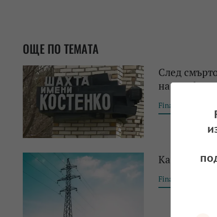
ОЩЕ ПО ТЕМАТА
След смърт
на ArcelorMi
Financial Tribun
и
по
Казахстан 
Financial Tribun