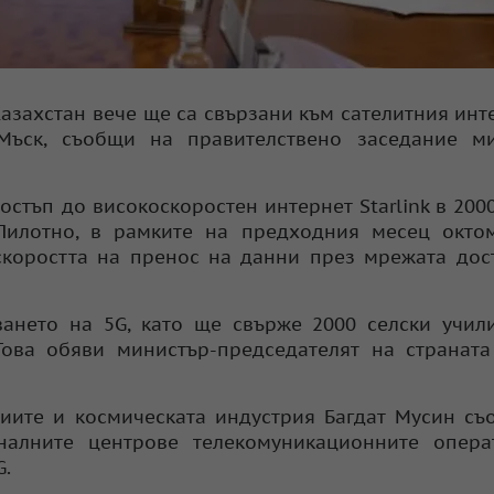
азахстан вече ще са свързани към сателитния инт
ъск, съобщи на правителствено заседание ми
остъп до високоскоростен интернет Starlink в 200
Пилотно, в рамките на предходния месец октом
скоростта на пренос на данни през мрежата дос
ването на 5G, като ще свърже 2000 селски учи
. Това обяви министър-председателят на странат
иите и космическата индустрия Багдат Мусин съ
налните центрове телекомуникационните опера
G.