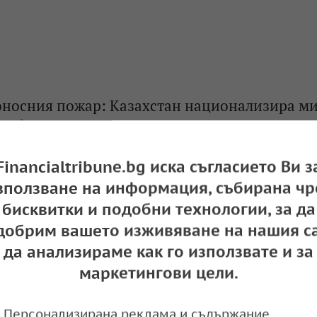
оносния пожар: Казахстан национализира м
ttal в страната
e
10:17,
Financialtribune.bg иска съгласието Ви з
зползване на информация, събирана чр
бисквитки и подобни технологии, за да
добрим вашето изживяване на нашия са
ще проведе референдум за изграждането на 
да анализираме как го използвате и за
e
10:35,
маркетингови цели.
Персонализирана реклама и съдържание,