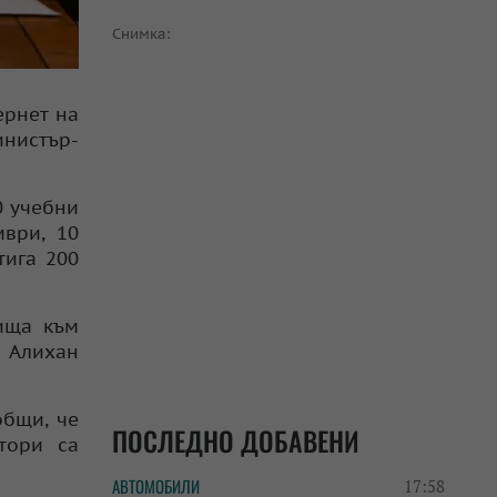
Снимка:
ернет на
нистър-
0 учебни
ври, 10
тига 200
лища към
а Алихан
общи, че
ПОСЛЕДНО ДОБАВЕНИ
тори са
АВТОМОБИЛИ
17:58