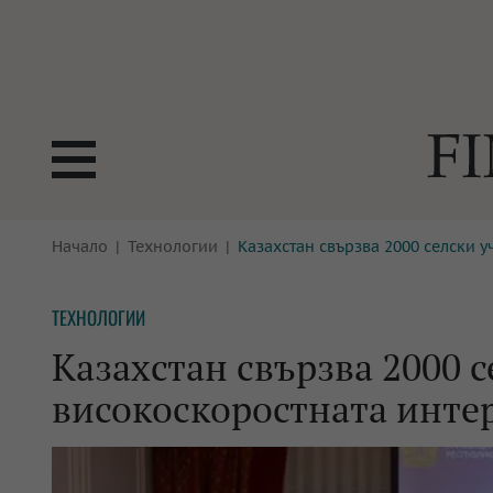
БОРСИ
Начало
Технологии
Казахстан свързва 2000 селски у
ТЕХНОЛ
КРИПТО
АНАЛИЗ
ТЕХНОЛОГИИ
БАНКИ
МРЕЖАТ
Казахстан свързва 2000 
ПАРИТЕ
ИМОТИ
високоскоростната интерн
ЗАСТРАХОВАНЕ
АВТОМО
ЕНЕРГЕТИКА
МУЛТИМ