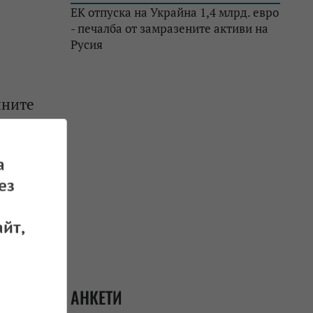
ЕК отпуска на Украйна 1,4 млрд. евро
- печалба от замразените активи на
Русия
ините
 29.10.2023
а
ез
йт,
АЕЦ
 01.09.2023
АНКЕТИ