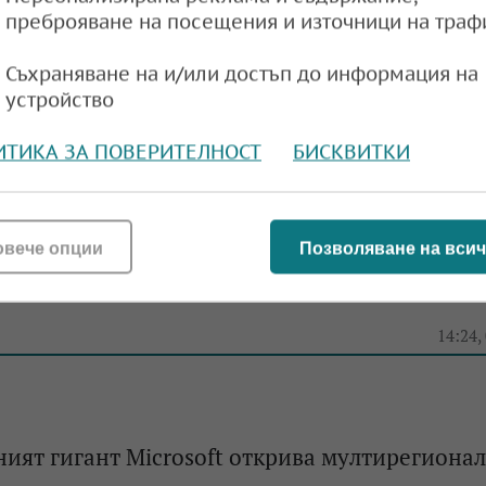
преброяване на посещения и източници на траф
ахстан удължиха споразумението за транзит 
Съхраняване на и/или достъп до информация на
33 г.
устройство
e
10:18,
ИТИКА ЗА ПОВЕРИТЕЛНОСТ
БИСКВИТКИ
овече опции
Позволяване на всич
ъбра $7 милиона от данъци за копаене на кр
2022 г.
e
14:24,
ият гигант Microsoft открива мултирегионал