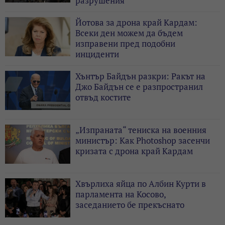
разрушения
Йотова за дрона край Кардам:
Всеки ден можем да бъдем
изправени пред подобни
инциденти
Хънтър Байдън разкри: Ракът на
Джо Байдън се е разпространил
отвъд костите
„Изпраната“ тениска на военния
министър: Как Photoshop засенчи
кризата с дрона край Кардам
Хвърлиха яйца по Албин Курти в
парламента на Косово,
заседанието бе прекъснато