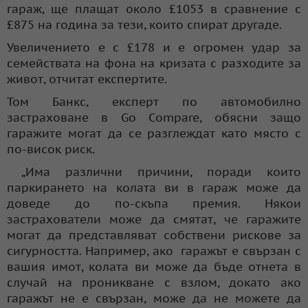
гараж, ще плащат около £1053 в сравнение с
£875 на година за тези, които спират другаде.
Увеличението е с £178 и е огромен удар за
семействата на фона на кризата с разходите за
живот, отчитат експертите.
Том Банкс, експерт по автомобилно
застраховане в Go Compare, обясни защо
гаражите могат да се разглеждат като място с
по-висок риск.
„Има различни причини, поради които
паркирането на колата ви в гараж може да
доведе до по-скъпа премия. Някои
застрахователи може да смятат, че гаражите
могат да представляват собствени рискове за
сигурността. Например, ако гаражът е свързан с
вашия имот, колата ви може да бъде отнета в
случай на проникване с взлом, докато ако
гаражът не е свързан, може да не можете да