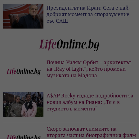
Президентът на Иран: Сега е най-
добрият момент за споразумение
със САЩ
Почина Уилям Орбит – архитектът
на „Ray of Light“, който промени
музиката на Мадона
A$AP Rocky издаде подробности за
новия албум на Риана: „Тя е в
студиото в момента“
Скоро започват снимките на
втората част на биографичния филм