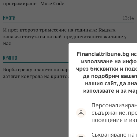
програмиране - Muse Code
ИМОТИ
13:14
И през второто тримесечие на годината: Къщата
запазва статута си на най-предпочитаното жилище у
нас
Financialtribune.bg и
КРИПТО
13:02
използване на инфо
чрез бисквитки и под
Борба срещу прането на пари: Регулаторите в Япония
да подобрим вашет
затягат контрола на криптоборсите в страната
нашия сайт, да ан
използвате и за ма
Персонализиран
съдържание, пр
посещения и из
Съхраняване на 