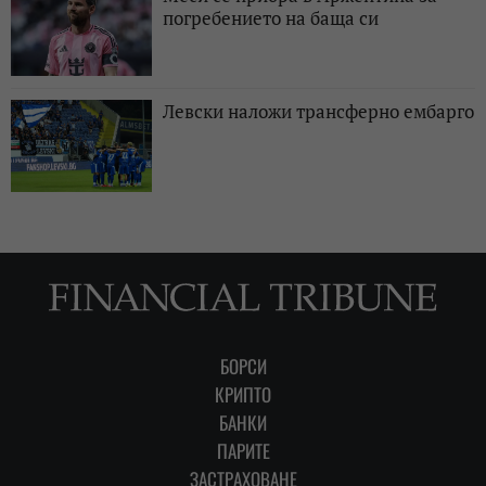
погребението на баща си
Левски наложи трансферно ембарго
БОРСИ
КРИПТО
БАНКИ
ПАРИТЕ
ЗАСТРАХОВАНЕ