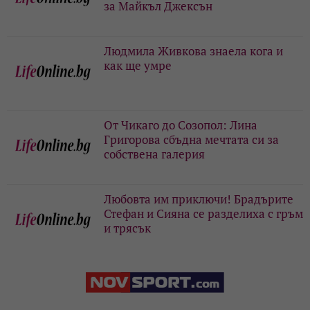
за Майкъл Джексън
Людмила Живкова знаела кога и
как ще умре
От Чикаго до Созопол: Лина
Григорова сбъдна мечтата си за
собствена галерия
Любовта им приключи! Брадърите
Стефан и Сияна се разделиха с гръм
и трясък