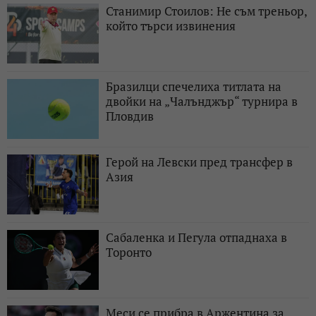
Станимир Стоилов: Не съм треньор,
който търси извинения
Бразилци спечелиха титлата на
двойки на „Чалънджър“ турнира в
Пловдив
Герой на Левски пред трансфер в
Азия
Сабаленка и Пегула отпаднаха в
Торонто
Меси се прибра в Аржентина за