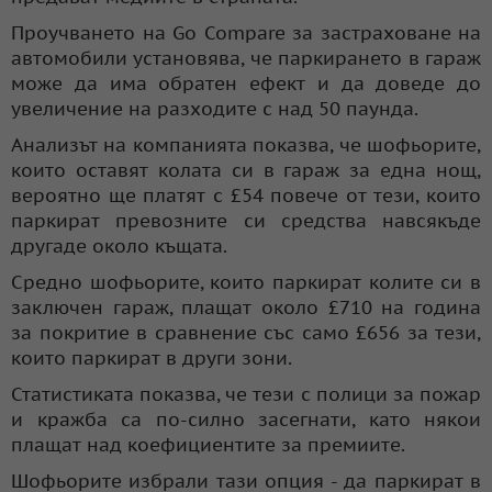
Проучването на Go Compare за застраховане на
автомобили установява, че паркирането в гараж
може да има обратен ефект и да доведе до
увеличение на разходите с над 50 паунда.
Анализът на компанията показва, че шофьорите,
които оставят колата си в гараж за една нощ,
вероятно ще платят с £54 повече от тези, които
паркират превозните си средства навсякъде
другаде около къщата.
Средно шофьорите, които паркират колите си в
заключен гараж, плащат около £710 на година
за покритие в сравнение със само £656 за тези,
които паркират в други зони.
Статистиката показва, че тези с полици за пожар
и кражба са по-силно засегнати, като някои
плащат над коефициентите за премиите.
Шофьорите избрали тази опция - да паркират в