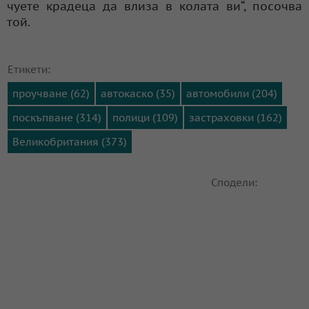
чуете крадеца да влиза в колата ви“, посочва
той.
Етикети:
проучване (62)
автокаско (35)
автомобили (204)
поскъпване (314)
полици (109)
застраховки (162)
Великобритания (373)
Сподели: