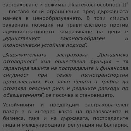
застраховане и режимът „Платежоспособност II“
– поставя ясни ограничения пред държавната
намеса в ценообразуването. В този смисъл
заявената позиция на правителството против
административното замразяване на цени е
„
единственият законосъобразен и
икономически устойчив подход
“.
„
Задължителната застраховка „Гражданска
отговорност“ има обществена функция – тя
гарантира защита на пострадалите и финансова
сигурност при тежки пътнотранспортни
произшествия. Ето защо цената ѝ трябва да
отразява реалния риск и реалните разходи по
обезщетенията
“, се посочва в становището.
Устойчивият и предвидим застрахователен
пазар е в интерес както на превозвачите и
бизнеса, така и на държавата, пострадалите
лица и международната репутация на България,