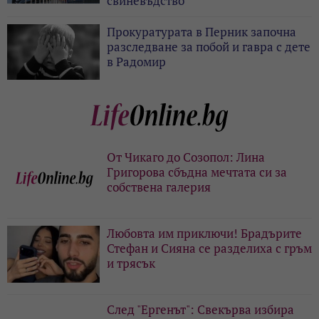
свиневъдство
Прокуратурата в Перник започна
разследване за побой и гавра с дете
в Радомир
От Чикаго до Созопол: Лина
Григорова сбъдна мечтата си за
собствена галерия
Любовта им приключи! Брадърите
Стефан и Сияна се разделиха с гръм
и трясък
След "Ергенът": Свекърва избира