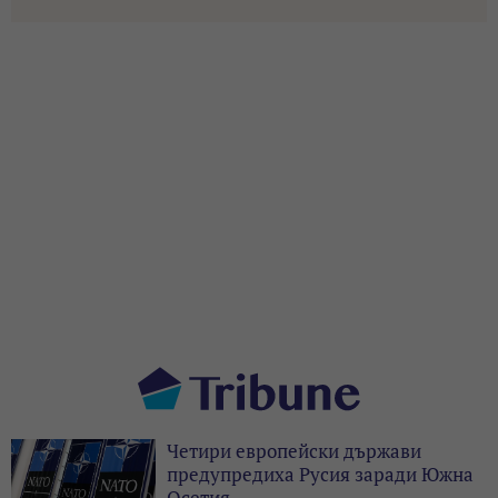
Четири европейски държави
предупредиха Русия заради Южна
Осетия