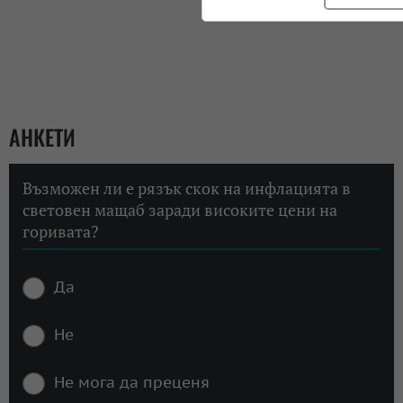
АНКЕТИ
Възможен ли е рязък скок на инфлацията в
световен мащаб заради високите цени на
горивата?
Да
Не
Не мога да преценя