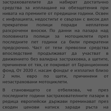
застрахователите да набират достатъчно
средства за изплащане на обезщетения при
нивата на премиите от предишни години. Освен
с инфлацията, недостигът е свързан с висок дял
прекратени полици поради неплатени
разсрочени вноски. По данни на пазара над
половината полици за мотоциклети през
последните пет години са били прекратени
предсрочно. Част от тези превозни средства
впоследствие продължават да участват в
движението без валидна застраховка, а щетите,
причинени от тях, се покриват от Гаранционния
фонд. От 2020 г. насам фондът е изплатил близо
2 млн. евро по щети, причинени от
незастраховани мотоциклети.
В становището се отбелязва, че през
последните години застрахователните пазари в
редица европейски държави преминават през
сходен ценови натиск заради ръста на