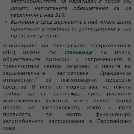
автомобилистите“ са нараснали с около 3%,
докато изплатените обезщетения са се
увеличили с над 31%
България е сред държавите с най-много щети,
причинени в чужбина от регистрирани у нас
превозни средства
Асоциацията на българските застрахователи
(АБЗ) излезе със
становище
по повод
обществените дискусии и напрежението в
транспортния сектор, свързани с цените на
задължителната застраховка „Гражданска
отговорност“ за тежкотоварни превозни
средства. В него се подчертава, че темата
трябва да се разглежда през реалните
икономически фактори, които влияят върху
цената на застраховката, както и през
правилата, по които функционира
автомобилното застраховане в Европейския
съюз.