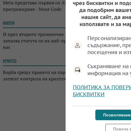
Meta представи първия си AI инструмент за
чрез бисквитки и под
програмиране - Muse Code
да подобрим вашет
нашия сайт, да ан
ИМОТИ
13:14
използвате и за ма
И през второто тримесечие на годината: Къщата
Персонализиран
запазва статута си на най-предпочитаното жилище у
съдържание, пр
нас
посещения и из
КРИПТО
13:02
Съхраняване на 
Борба срещу прането на пари: Регулаторите в Япония
информация на 
затягат контрола на криптоборсите в страната
ПОЛИТИКА ЗА ПОВЕР
БИСКВИТКИ
Позволяване
Повече 