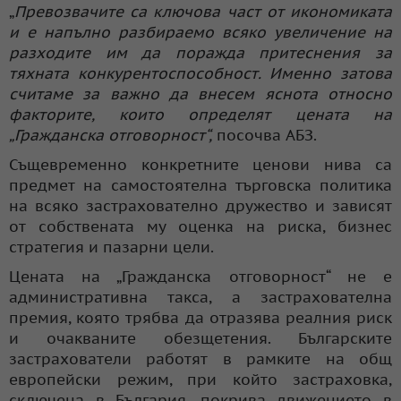
„
Превозвачите са ключова част от икономиката
и е напълно разбираемо всяко увеличение на
разходите им да поражда притеснения за
тяхната конкурентоспособност. Именно затова
считаме за важно да внесем яснота относно
факторите, които определят цената на
„Гражданска отговорност“,
посочва АБЗ.
Същевременно конкретните ценови нива са
предмет на самостоятелна търговска политика
на всяко застрахователно дружество и зависят
от собствената му оценка на риска, бизнес
стратегия и пазарни цели.
Цената на „Гражданска отговорност“ не е
административна такса, а застрахователна
премия, която трябва да отразява реалния риск
и очакваните обезщетения. Българските
застрахователи работят в рамките на общ
европейски режим, при който застраховка,
сключена в България, покрива движението в