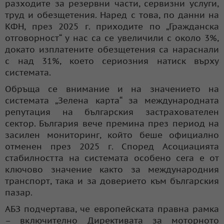
разходите за резервни части, сервизни услуги,
труд и обезщетения. Наред с това, по данни на
КФН, през 2025 г. приходите по „Гражданска
отговорност“ у нас са се увеличили с около 3%,
докато изплатените обезщетения са нараснали
с над 31%, което сериозния натиск върху
системата.
Обръща се внимание и на значението на
системата „Зелена карта“ за международната
репутация на българския застрахователен
сектор. България вече премина през период на
засилен мониторинг, който беше официално
отменен през 2025 г. Според Асоциацията
стабилността на системата особено сега е от
ключово значение както за международния
транспорт, така и за доверието към българския
пазар.
АБЗ подчертава, че европейската правна рамка
– включително Директивата за моторното