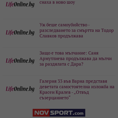
снаха в ново шоу
Уж беше самоубийство -
разследването за смъртта на Тодор
Славков продължава
Защо е това мълчание: Саня
Армутлиева продължава да мълчи
за раздялата с Дара?
Галерия 33 във Варна представя
деветата самостоятелна изложба на
Красен Кралев - „Отвъд
съзерцанието“