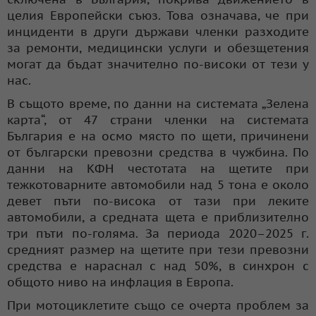
целия Европейски съюз. Това означава, че при
инциденти в други държави членки разходите
за ремонти, медицински услуги и обезщетения
могат да бъдат значително по-високи от тези у
нас.
В същото време, по данни на системата „Зелена
карта“, от 47 страни членки на системата
България е на осмо място по щети, причинени
от български превозни средства в чужбина. По
данни на КФН честотата на щетите при
тежкотоварните автомобили над 5 тона е около
девет пъти по-висока от тази при леките
автомобили, а средната щета е приблизително
три пъти по-голяма. За периода 2020–2025 г.
средният размер на щетите при тези превозни
средства е нараснал с над 50%, в синхрон с
общото ниво на инфлация в Европа.
При мотоциклетите също се очерта проблем за