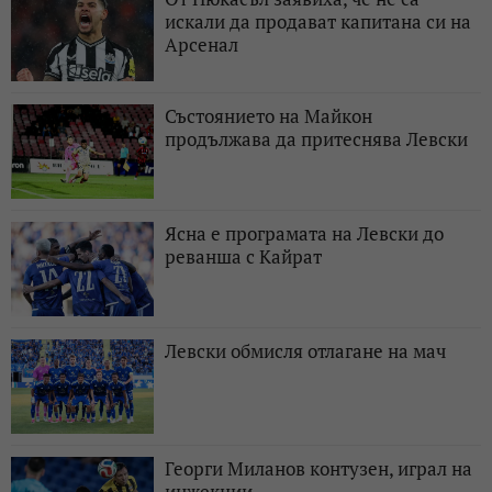
искали да продават капитана си на
Арсенал
Състоянието на Майкон
продължава да притеснява Левски
Ясна е програмата на Левски до
реванша с Кайрат
Левски обмисля отлагане на мач
Георги Миланов контузен, играл на
инжекции