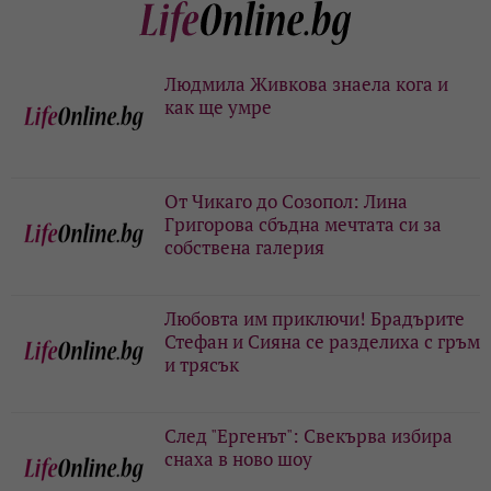
Людмила Живкова знаела кога и
как ще умре
От Чикаго до Созопол: Лина
Григорова сбъдна мечтата си за
собствена галерия
Любовта им приключи! Брадърите
Стефан и Сияна се разделиха с гръм
и трясък
След "Ергенът": Свекърва избира
снаха в ново шоу