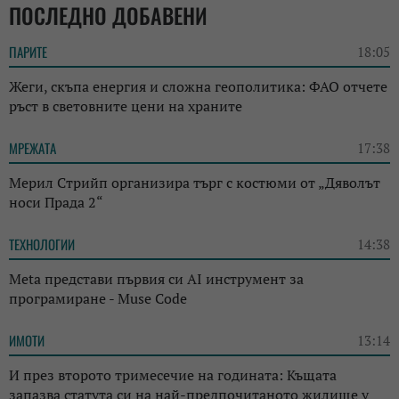
ПОСЛЕДНО ДОБАВЕНИ
ПАРИТЕ
18:05
Жеги, скъпа енергия и сложна геополитика: ФАО отчете
ръст в световните цени на храните
МРЕЖАТА
17:38
Мерил Стрийп организира търг с костюми от „Дяволът
носи Прада 2“
ТЕХНОЛОГИИ
14:38
Meta представи първия си AI инструмент за
програмиране - Muse Code
ИМОТИ
13:14
И през второто тримесечие на годината: Къщата
запазва статута си на най-предпочитаното жилище у