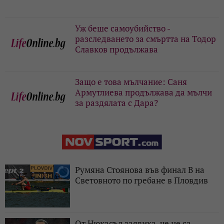
Уж беше самоубийство -
разследването за смъртта на Тодор
Славков продължава
Защо е това мълчание: Саня
Армутлиева продължава да мълчи
за раздялата с Дара?
Румяна Стоянова във финал B на
Световното по гребане в Пловдив
От Нюкасъл заявиха, че не са