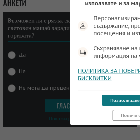
АНКЕТИ
използвате и за ма
Персонализиран
Възможен ли е рязък скок на инфлацията в
съдържание, пр
световен мащаб заради високите цени на
посещения и из
горивата?
Съхраняване на 
Да
информация на 
ПОЛИТИКА ЗА ПОВЕР
Не
БИСКВИТКИ
Не мога да преценя
Позволяване
Повече 
Покажи резултати