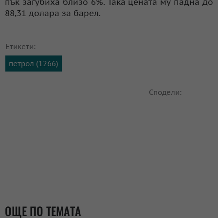
пък загубиха близо 6%. Така цената му падна до
88,31 долара за барел.
Етикети:
петрол (1266)
Сподели:
ОЩЕ ПО ТЕМАТА