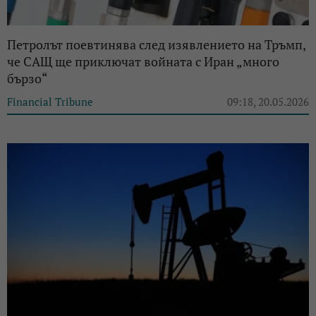
Петролът поевтинява след изявлението на Тръмп,
че САЩ ще приключат войната с Иран „много
бързо“
Financial Tribune
09:18, 20.05.2026