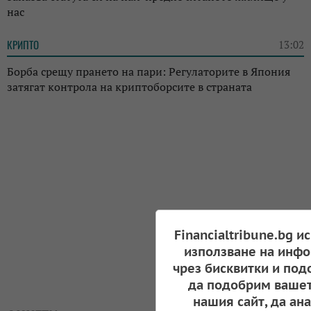
нас
КРИПТО
13:02
Борба срещу прането на пари: Регулаторите в Япония
затягат контрола на криптоборсите в страната
Financialtribune.bg и
използване на инфо
чрез бисквитки и под
да подобрим вашет
нашия сайт, да ан