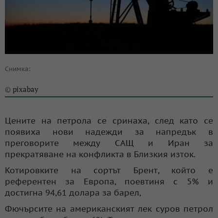
Снимка:
pixabay
©
Цените на петрола се сринаха, след като се
появиха нови надежди за напредък в
преговорите между САЩ и Иран за
прекратяване на конфликта в Близкия изток.
Котировките на сортът Брент, който е
референтен за Европа, поевтиня с 5% и
достигна 94,61 долара за барел,
Фючърсите на американският лек суров петрол