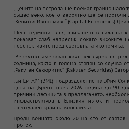
„Цените на петрола ще поемат трайно надол
съществено, което вероятно ще се проточи 
„Кепитъл Икономикс“ (Capital Economics) Дей
Шест седмици след влизането в сила на к
показват слаб напредък, докато високите 
перспективите пред световната икономика.
„Вероятно американският лек суров петрол
седмица, както в голяма степен се случва о
„Ракутен Секюритис“ (Rakuten Securities) Сато
„Би Ем Ай“ (BMI), подразделение на „Фич Солю
цена на „Брент“ през 2026 година до 90 до
причини дефицита в предлагането, необход
инфраструктура в Близкия изток и пери
евентуален край на конфликта.
Преди войната около 20 на сто от светов
проток.