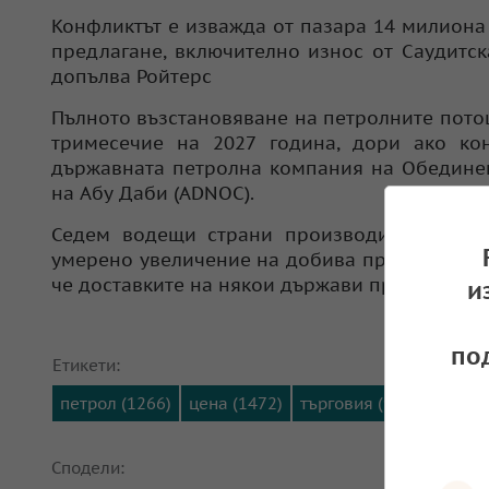
Конфликтът е изважда от пазара 14 милиона 
предлагане, включително износ от Саудитск
допълва Ройтерс
Пълното възстановяване на петролните пото
тримесечие на 2027 година, дори ако ко
държавната петролна компания на Обедине
на Абу Даби (ADNOC).
Седем водещи страни производителки в р
умерено увеличение на добива през юли на 
че доставките на някои държави продължават
и
по
Етикети:
петрол (1266)
цена (1472)
търговия (938)
Сподели: