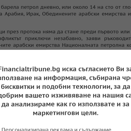
барела петрол дневно, или около 14 на сто от гл
а Арабия, Ирак, Обединените арабски емирства и
ци през протока няма да стане преди първото или
нфликтът приключи незабавно, заяви ръководит
ните арабски емирства Националната петролна 
амките на ОПЕК+ (OPEC+) вероятно ще се догов
Financialtribune.bg иска съгласието Ви з
срещата си на 7 юни, съобщиха четири източника,
 да бъдат нарушени от войната с Иран.
зползване на информация, събирана чр
бисквитки и подобни технологии, за да
добрим вашето изживяване на нашия са
да анализираме как го използвате и за
маркетингови цели.
Персонализирана реклама и съдържание,