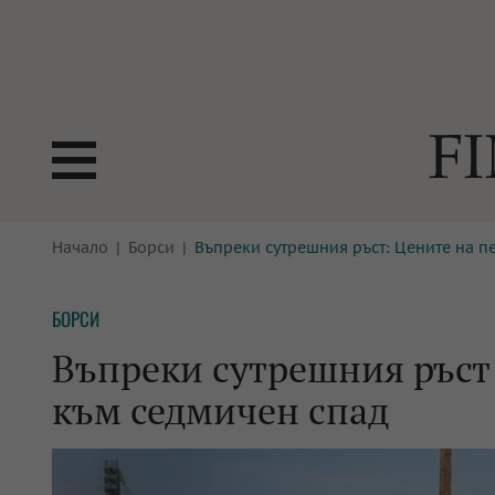
БОРСИ
Начало
Борси
Въпреки сутрешния ръст: Цените на п
ТЕХНОЛ
КРИПТО
АНАЛИЗ
БОРСИ
БАНКИ
МРЕЖАТ
Въпреки сутрешния ръст:
ПАРИТЕ
ИМОТИ
към седмичен спад
ЗАСТРАХОВАНЕ
АВТОМО
ЕНЕРГЕТИКА
МУЛТИМ