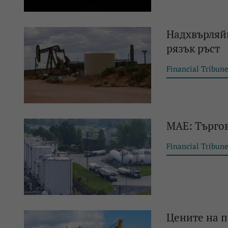
Надхвърляйк
рязък ръст
Financial Tribun
МАЕ: Търгов
Financial Tribun
Цените на п