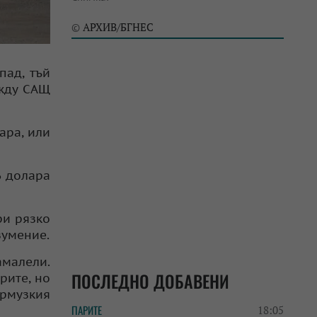
АРХИВ/БГНЕС
©
пад, тъй
ежду САЩ
ара, или
6 долара
ри рязко
зумение.
малели.
ПОСЛЕДНО ДОБАВЕНИ
рите, но
Ормузкия
ПАРИТЕ
18:05