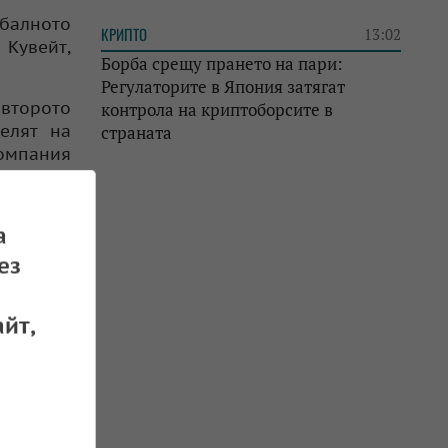
обалното
КРИПТО
13:02
 Кувейт,
Борба срещу прането на пари:
Регулаторите в Япония затягат
 второто
контрола на криптоборсите в
елят на
страната
компания
орят за
а
 въпреки
ез
йт,