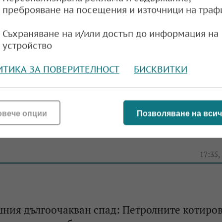
преброяване на посещения и източници на траф
Съхраняване на и/или достъп до информация на
устройство
ИТИКА ЗА ПОВЕРИТЕЛНОСТ
БИСКВИТКИ
овече опции
Позволяване на всич
ният петролен пазар рискува да навлезе в „
e
17:35,
шния дългоочакван спад: Петролните котиро