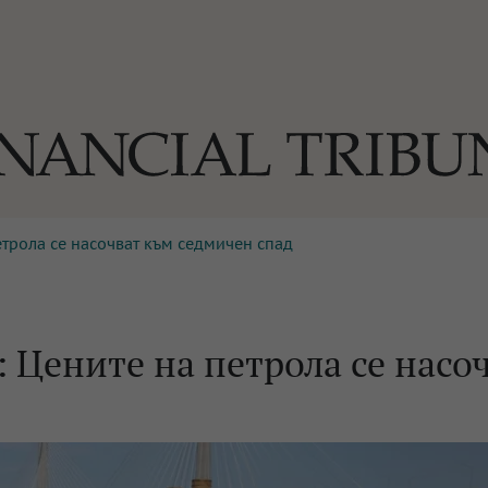
етрола се насочват към седмичен спад
ОГИИ
За нас
Реклама
Ко
И
Част от Tribune Media Gr
А
 Цените на петрола се насо
БИЛИ
ЕДИЯ