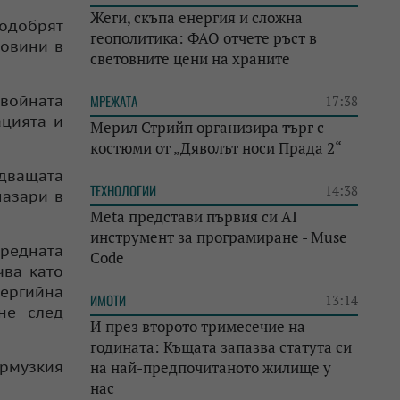
Жеги, скъпа енергия и сложна
подобрят
геополитика: ФАО отчете ръст в
ровини в
световните цени на храните
 войната
МРЕЖАТА
17:38
ацията и
Мерил Стрийп организира търг с
костюми от „Дяволът носи Прада 2“
едващата
ТЕХНОЛОГИИ
14:38
пазари в
Meta представи първия си AI
инструмент за програмиране - Muse
средната
Code
чва като
нергийна
ИМОТИ
13:14
не след
И през второто тримесечие на
годината: Къщата запазва статута си
Ормузкия
на най-предпочитаното жилище у
нас