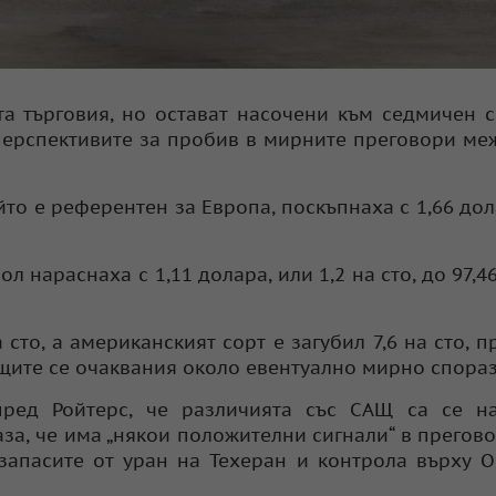
а търговия, но остават насочени към седмичен с
 перспективите за пробив в мирните преговори м
то е референтен за Европа, поскъпнаха с 1,66 дол
 нараснаха с 1,11 долара, или 1,2 на сто, до 97,4
сто, а американският сорт е загубил 7,6 на сто, п
щите се очаквания около евентуално мирно спора
пред Ройтерс, че различията със САЩ са се на
а, че има „някои положителни сигнали“ в прегово
 запасите от уран на Техеран и контрола върху 