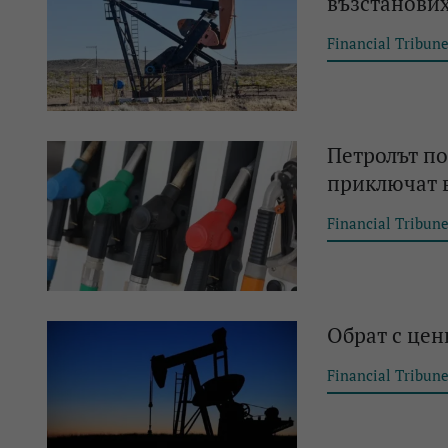
възстанових
Financial Tribun
Петролът по
приключат в
Financial Tribun
Обрат с цен
Financial Tribun