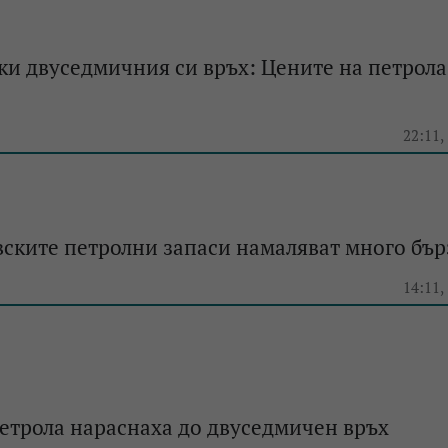
и двуседмичния си връх: Цените на петрола
e
22:11,
ските петролни запаси намаляват много бър
e
14:11,
етрола нараснаха до двуседмичен връх