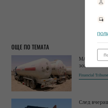
ПОЛ
ОЩЕ ПО ТЕМАТА
П
МАЕ: Светов
зона"
Financial Tribun
След вчера