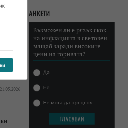
ик
АНКЕТИ
Възможен ли е рязък скок
на инфлацията в световен
мащаб заради високите
цени на горивата?
ки
червена
Да
Не
 21.05.2026
Не мога да преценя
вки