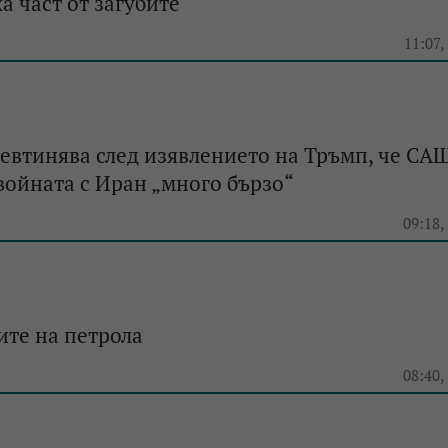
а част от загубите
e
11:07,
евтинява след изявлението на Тръмп, че СА
ойната с Иран „много бързо“
e
09:18,
ите на петрола
e
08:40,