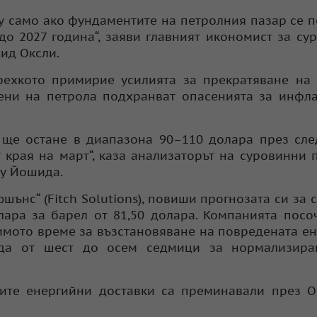
у само ако фундаментите на петролния пазар се 
до 2027 година“, заяви главният икономист за су
вид Оксли.
рехкото примирие усилията за прекратяване на
цени на петрола подхранват опасенията за инфл
 ще остане в диапазона 90–110 долара през сл
т края на март“, каза анализаторът на суровинни 
ру Йошида.
шънс“ (Fitch Solutions), повиши прогнозата си за 
лара за барел от 81,50 долара. Компанията посо
имото време за възстановяване на повредената е
ода от шест до осем седмици за нормализира
ните енергийни доставки са преминавали през 