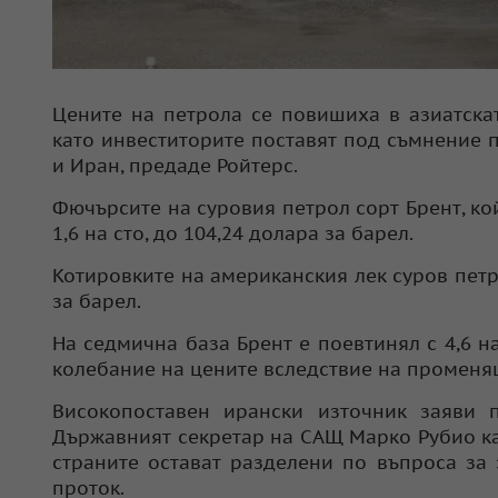
Цените на петрола се повишиха в азиатскат
като инвеститорите поставят под съмнение
и Иран, предаде Ройтерс.
Фючърсите на суровия петрол сорт Брент, кой
1,6 на сто, до 104,24 долара за барел.
Котировките на американския лек суров петрол
за барел.
На седмична база Брент е поевтинял с 4,6 на 
колебание на цените вследствие на променя
Високопоставен ирански източник заяви 
Държавният секретар на САЩ Марко Рубио каз
страните остават разделени по въпроса за
проток.