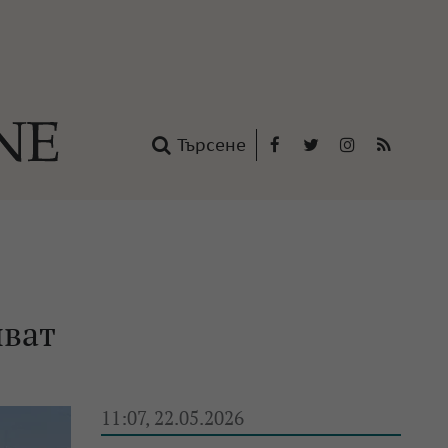
Търсене
Facebook
Twitter
Instagram
RSS
нтакти
oup
чват
11:07, 22.05.2026