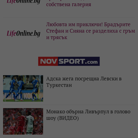
собствена галерия
Любовта им приключи! Брадърите
Стефан и Сияна се разделиха с гръм
и трясък
Адска жега посрещна Левски в
Туркестан
Монако обърна Ливърпул в голово
шоу (ВИДЕО)