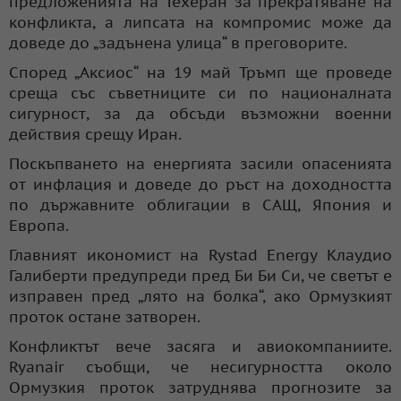
предложенията на Техеран за прекратяване на
конфликта, а липсата на компромис може да
доведе до „задънена улица“ в преговорите.
Според „Аксиос“ на 19 май Тръмп ще проведе
среща със съветниците си по националната
сигурност, за да обсъди възможни военни
действия срещу Иран.
Поскъпването на енергията засили опасенията
от инфлация и доведе до ръст на доходността
по държавните облигации в САЩ, Япония и
Европа.
Главният икономист на Rystad Energy Клаудио
Галиберти предупреди пред Би Би Си, че светът е
изправен пред „лято на болка“, ако Ормузкият
проток остане затворен.
Конфликтът вече засяга и авиокомпаниите.
Ryanair съобщи, че несигурността около
Ормузкия проток затруднява прогнозите за