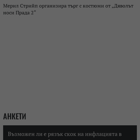
Мерил Стрийп организира търг с костюми от „Дяволът
носи Прада 2“
АНКЕТИ
Възможен ли е рязък скок на инфлацията в