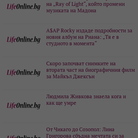
на „Ray of Light“, който промени
музиката на Мадона
A$AP Rocky издаде подробности за
новия албум на Риана: „Тя е в
студиото в момента“
Скоро започват снимките на
втората част на биографичния филм
за Майкъл Джексън
Людмила Живкова знаела кога и
как ще умре
От Чикаго до Созопол: Лина
Григорова сбъдна мечтата си за