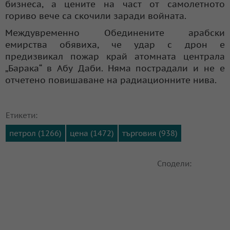
бизнеса, а цените на част от самолетното
гориво вече са скочили заради войната.
Междувременно Обединените арабски
емирства обявиха, че удар с дрон е
предизвикал пожар край атомната централа
„Барака“ в Абу Даби. Няма пострадали и не е
отчетено повишаване на радиационните нива.
Етикети:
петрол (1266)
цена (1472)
търговия (938)
Сподели: