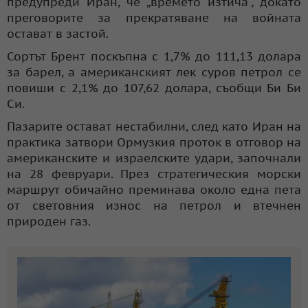
предупреди Иран, че „времето изтича“, докато
преговорите за прекратяване на войната
остават в застой.
Сортът Брент поскъпна с 1,7% до 111,13 долара
за барел, а американският лек суров петрол се
повиши с 2,1% до 107,62 долара, съобщи Би Би
Си.
Пазарите остават нестабилни, след като Иран на
практика затвори Ормузкия проток в отговор на
американските и израелските удари, започнали
на 28 февруари. През стратегическия морски
маршрут обичайно преминава около една пета
от световния износ на петрол и втечнен
природен газ.