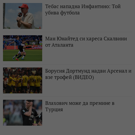
Тебас нападна Инфантино: Той
убива футбола
Ман Юнайтед си хареса Скалвини
от Аталанта
Борусия Дортмунд надви Арсенал и
взе трофей (ВИДЕО)
Влахович може да премине в
Турция