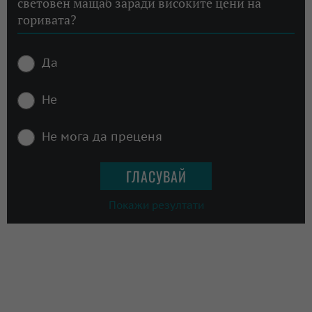
световен мащаб заради високите цени на
горивата?
Да
Не
Не мога да преценя
Покажи резултати