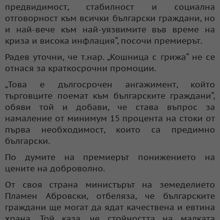
предвидимост, стабилност и социална
отговорност към всички български граждани, но
и най-вече към най-уязвимите във време на
криза и висока инфлация“, посочи премиерът.
Радев уточни, че т.нар. „Кошница с грижа“ не се
отнася за краткосрочни промоции.
„Това е дългосрочен ангажимент, който
търговците поемат към българските граждани“,
обяви той и добави, че става въпрос за
намаление от минимум 15 процента на стоки от
първа необходимост, които са предимно
български.
По думите на премиерът понижението на
цените на доброволно.
От своя страна министърът на земеделието
Пламен Абровски, отбеляза, че българските
граждани ще могат да ядат качествена и евтина
храна. Той каза, че стойността на малката