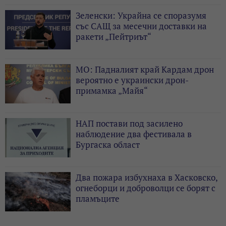
Зеленски: Украйна се споразумя
със САЩ за месечни доставки на
ракети „Пейтриът“
МО: Падналият край Кардам дрон
вероятно е украински дрон-
примамка „Майя“
НАП постави под засилено
наблюдение два фестивала в
Бургаска област
Два пожара избухнаха в Хасковско,
огнеборци и доброволци се борят с
пламъците