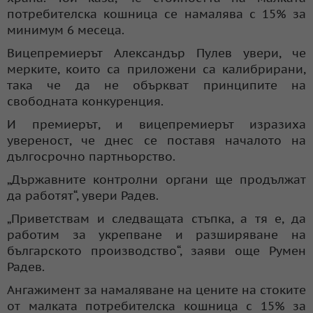
потребителска кошница се намалява с 15% за
минимум 6 месеца.
Вицепремиерът Александър Пулев увери, че
мерките, които са приложени са калибрирани,
така че да не объркват принципите на
свободната конкуренция.
И премиерът, и вицепремиерът изразиха
увереност, че днес се поставя началото на
дългосрочно партньорство.
„Държавните контролни органи ще продължат
да работят“, увери Радев.
„Приветствам и следващата стъпка, а тя е, да
работим за укрепване и разширяване на
българското производство“, заяви още Румен
Радев.
Ангажимент за намаляване на цените на стоките
от малката потребителска кошница с 15% за