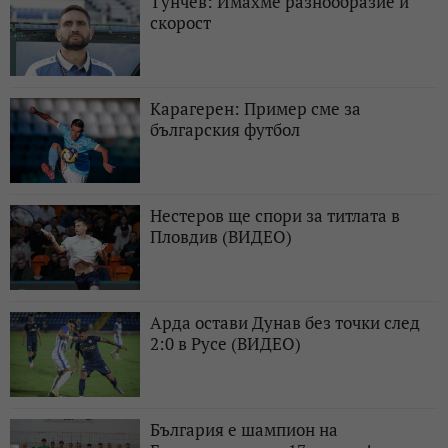
Тунчев: Имахме разнообразие и
скорост
Карагерен: Пример сме за
българския футбол
Нестеров ще спори за титлата в
Пловдив (ВИДЕО)
Арда остави Дунав без точки след
2:0 в Русе (ВИДЕО)
България е шампион на