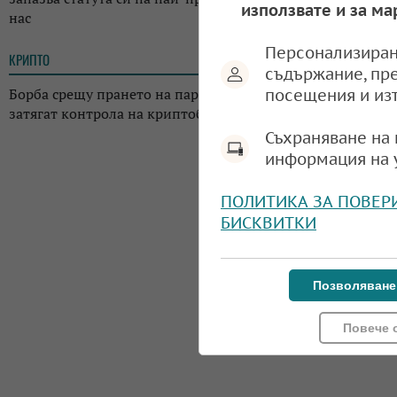
използвате и за ма
нас
Персонализиран
КРИПТО
13:02
съдържание, пр
Борба срещу прането на пари: Регулаторите в Япония
посещения и из
затягат контрола на криптоборсите в страната
Съхраняване на 
информация на 
ПОЛИТИКА ЗА ПОВЕР
БИСКВИТКИ
Позволяване
Повече 