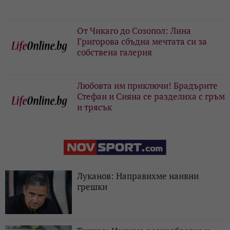
От Чикаго до Созопол: Лина
Григорова сбъдна мечтата си за
собствена галерия
Любовта им приключи! Брадърите
Стефан и Сияна се разделиха с гръм
и трясък
Луканов: Направихме наивни
грешки