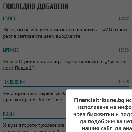
ПОСЛЕДНО ДОБАВЕНИ
ПАРИТЕ
18:05
Жеги, скъпа енергия и сложна геополитика: ФАО отчете
ръст в световните цени на храните
МРЕЖАТА
17:38
Мерил Стрийп организира търг с костюми от „Дяволът
носи Прада 2“
ТЕХНОЛОГИИ
14:38
Meta представи първия си AI инструмент за
програмиране - Muse Code
Financialtribune.bg и
използване на инфо
ИМОТИ
13:14
чрез бисквитки и под
да подобрим вашет
И през второто тримесечие на годината: Къщата
нашия сайт, да ан
запазва статута си на най-предпочитаното жилище у