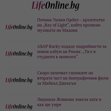
Почина Уилям Орбит – архитектът
на „Ray of Light“, който промени
музиката на Мадона
A$AP Rocky издаде подробности за
новия албум на Риана: „Тя е в
студиото в момента“
Скоро започват снимките на
втората част на биографичния филм
за Майкъл Джексън
Людмила Живкова знаела кога и
как ще умре