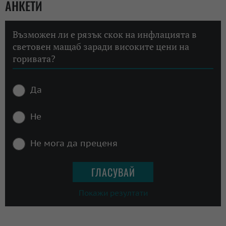
АНКЕТИ
Възможен ли е рязък скок на инфлацията в
световен мащаб заради високите цени на
горивата?
Да
Не
Не мога да преценя
Покажи резултати