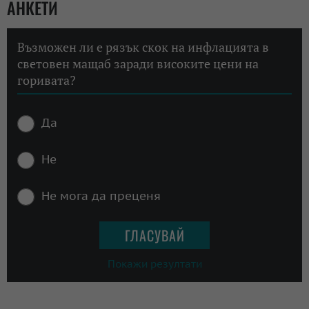
АНКЕТИ
Възможен ли е рязък скок на инфлацията в
световен мащаб заради високите цени на
горивата?
Да
Не
Не мога да преценя
Покажи резултати