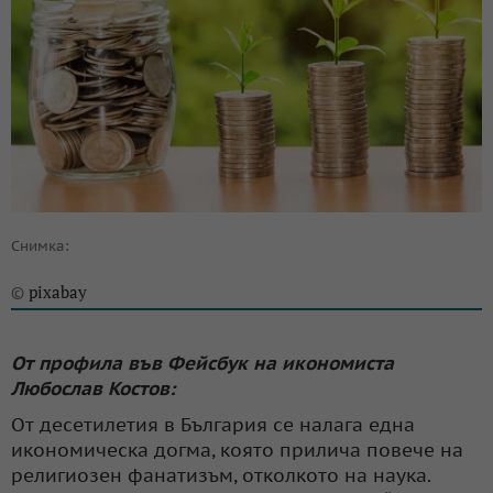
Снимка:
pixabay
©
От профила във Фейсбук на икономиста
Любослав Костов:
От десетилетия в България се налага една
икономическа догма, която прилича повече на
религиозен фанатизъм, отколкото на наука.