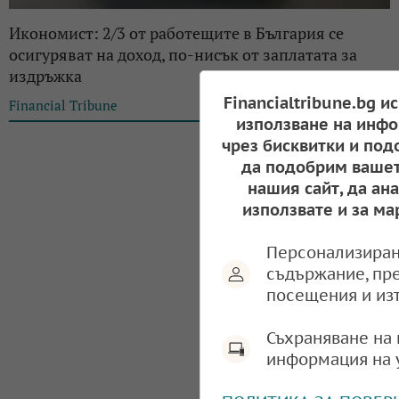
Икономист: 2/3 от работещите в България се
осигуряват на доход, по-нисък от заплатата за
издръжка
Financialtribune.bg и
Financial Tribune
13:17, 22.04.2024
използване на инфо
чрез бисквитки и под
да подобрим вашет
нашия сайт, да ан
използвате и за ма
Персонализиран
съдържание, пр
посещения и из
Съхраняване на 
информация на 