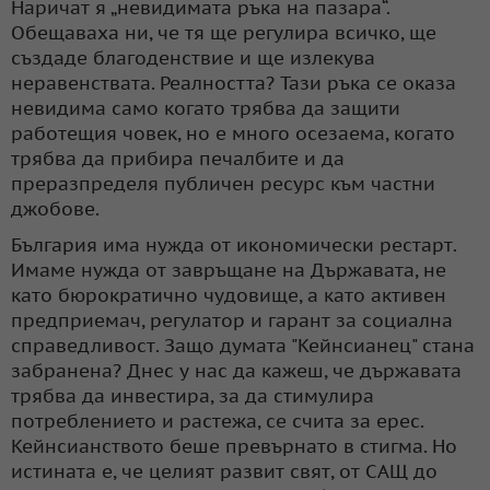
Наричат я „невидимата ръка на пазара“.
Обещаваха ни, че тя ще регулира всичко, ще
създаде благоденствие и ще излекува
неравенствата. Реалността? Тази ръка се оказа
невидима само когато трябва да защити
работещия човек, но е много осезаема, когато
трябва да прибира печалбите и да
преразпределя публичен ресурс към частни
джобове.
България има нужда от икономически рестарт.
Имаме нужда от завръщане на Държавата, не
като бюрократично чудовище, а като активен
предприемач, регулатор и гарант за социална
справедливост. Защо думата "Кейнсианец" стана
забранена? Днес у нас да кажеш, че държавата
трябва да инвестира, за да стимулира
потреблението и растежа, се счита за ерес.
Кейнсианството беше превърнато в стигма. Но
истината е, че целият развит свят, от САЩ до