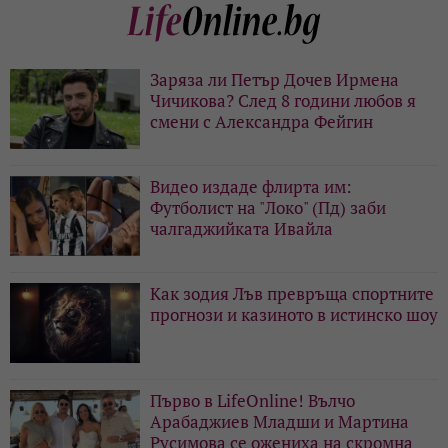
Заряза ли Петър Дочев Ирмена
Чичикова? След 8 години любов я
смени с Александра Фейгин
Видео издаде флирта им:
Футболист на "Локо" (Пд) заби
чалгаджийката Ивайла
Как зодия Лъв превръща спортните
прогнози и казиното в истинско шоу
Първо в LifeOnline! Вълчо
Арабаджиев Младши и Мартина
Русимова сe oжениха на скромна