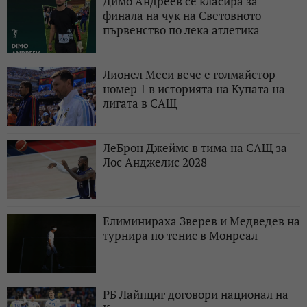
Димо Андреев се класира за
финала на чук на Световното
първенство по лека атлетика
Лионел Меси вече е голмайстор
номер 1 в историята на Купата на
лигата в САЩ
ЛеБрон Джеймс в тима на САЩ за
Лос Анджелис 2028
Елиминираха Зверев и Медведев на
турнира по тенис в Монреал
РБ Лайпциг договори национал на