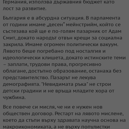
Германия, използва държавния бюджет като
лост за развитие.
България е в абсурдна ситуация. В парламента
от години имаме „десен“ мейнстрийм, който се
състезава кой ще е по-голям пазарник от Адам
Смит, докато народът отвън крещи за социална
закрила. Имаме огромен политически вакуум.
Лявото беше погребано под носталгия и
идеологически клишета, докато истинските теми
– заплати, трудови права, прогресивно
облагане, достъпно образование, останаха без
представителство. Пазарът не лекува
демографията. "Невидимата ръка" не строи
детски градини и не връща младите хора от
чужбина.
Все повече си мисля, че ни е нужен нов
обществен договор. Рестарт на лявото мислене,
което да стъпи върху здравата научна основа на
макроикономиката, а не върху популистки