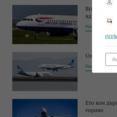
British Air
вдигне цени
Financial Tribun
ПОЛ
United Airl
П
Financial Tribun
Ето кои дър
гориво