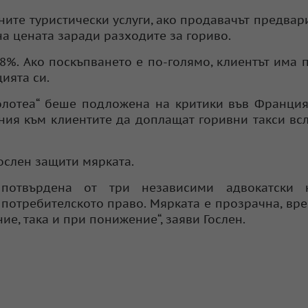
ните туристически услуги, ако продавачът предвар
на цената заради разходите за гориво.
8%. Ако поскъпването е по-голямо, клиентът има 
ията си.
лотеа“ беше подложена на критики във Франция
ния към клиентите да доплащат горивни такси вс
ослен защити мярката.
потвърдена от три независими адвокатски к
потребителското право. Мярката е прозрачна, вр
ние, така и при понижение“, заяви Гослен.