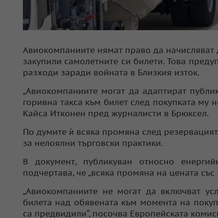
Авиокомпаниите нямат право да начисляват д
закупили самолетните си билети. Това пред
разходи заради войната в Близкия изток.
„Авиокомпаниите могат да адаптират публи
горивна такса към билет след покупката му н
Кайса Итконен пред журналисти в Брюксел.
По думите ѝ всяка промяна след резервацият
за нелоялни търговски практики.
В документ, публикуван относно енергий
подчертава, че „всяка промяна на цената със 
„Авиокомпаниите не могат да включват усл
билета над обявената към момента на покуп
са предвидили“, посочва Европейската комис