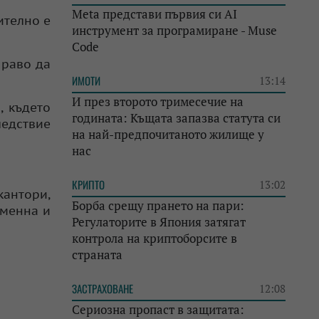
Meta представи първия си AI
ително е
инструмент за програмиране - Muse
Code
право да
ИМОТИ
13:14
И през второто тримесечие на
, където
годината: Къщата запазва статута си
ледствие
на най-предпочитаното жилище у
нас
КРИПТО
13:02
антори,
Борба срещу прането на пари:
еменна и
Регулаторите в Япония затягат
контрола на криптоборсите в
страната
ЗАСТРАХОВАНЕ
12:08
Сериозна пропаст в защитата: