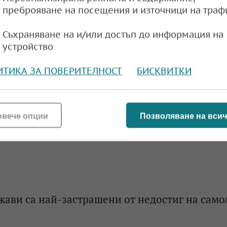
преброяване на посещения и източници на траф
ways е поредната голяма авиокомпания, която
те на билетите си
Съхраняване на и/или достъп до информация на
устройство
e
16:36,
ИТИКА ЗА ПОВЕРИТЕЛНОСТ
БИСКВИТКИ
ines вдига цените на билетите с 15–20%
овече опции
Позволяване на всич
e
08:42,
жави са най-застрашени от недостиг на само