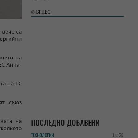
БГНЕС
©
 вече са
нергийни
янето на
ЕС Анна-
та на ЕС
ят съюз
ПОСЛЕДНО ДОБАВЕНИ
ената на
тколкото
ТЕХНОЛОГИИ
14:38