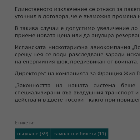
Единственото изключение се отнася за пакет
уточнил в договора, че е възможна промяна 
В такива случаи е допустимо увеличение до 
приеме новата цена или да анулира резервац
Испанската нискотарифна авиокомпания „Во
срещу нея се води разследване заради иска
на енергийния шок, предизвикан от войната.
Директорът на компанията за Франция Жил Г
„Законността на нашата система беше 
специализирани във въздушния транспорт и 
действа и в двете посоки - както при повише
Етикети:
пътуване (39)
самолетни билети (11)