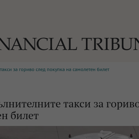
такси за гориво след покупка на самолетен билет
ОГИИ
За нас
Реклама
Ко
И
Част от Tribune Media Gr
А
ълнителните такси за горив
ен билет
БИЛИ
ЕДИЯ