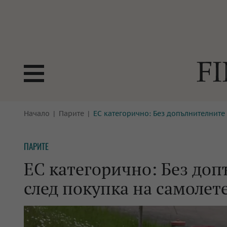
БОРСИ
Начало
Парите
ЕС категорично: Без допълнителните 
ТЕХНОЛ
КРИПТО
АНАЛИЗ
ПАРИТЕ
БАНКИ
МРЕЖАТ
ЕС категорично: Без доп
ПАРИТЕ
ИМОТИ
след покупка на самолет
ЗАСТРАХОВАНЕ
АВТОМО
ЕНЕРГЕТИКА
МУЛТИМ