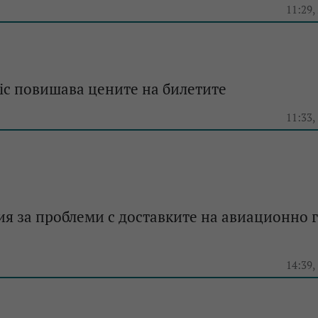
e
11:29,
ntic повишава цените на билетите
e
11:33,
ия за проблеми с доставките на авиационно 
e
14:39,