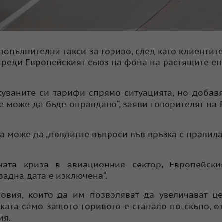
опълнителни такси за гориво, след като клиентите
упреди Европейският съюз на фона на растящите е
куваните си тарифи спрямо ситуацията, но добав
е може да бъде оправдано“, заяви говорителят на 
а може да „повдигне въпроси във връзка с правила
ната криза в авиационния сектор, Европейски
задна дата е изключена“.
овия, които да им позволяват да увеличават ц
ката само защото горивото е станало по-скъпо, о
ия.