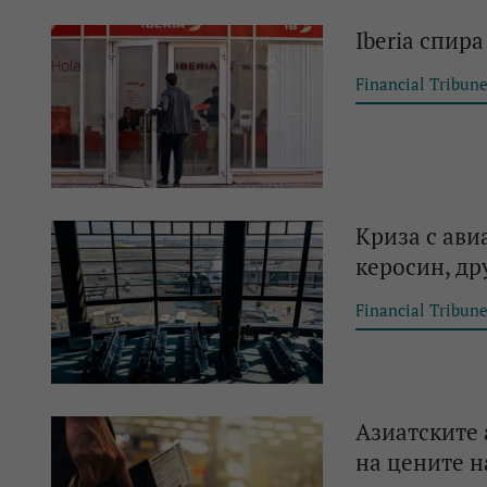
Iberia спир
Financial Tribun
Криза с ави
керосин, др
Financial Tribun
Азиатските
на цените н