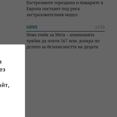
Екстремните горещини и пожарите в
Европа поставят под риск
застрахователния модел
ПАРИТЕ
11:35
Нова глоба за Meta – компанията
трябва да плати 567 млн. долара по
делото за безопасността на децата
а
ез
йт,
 28.04.2026