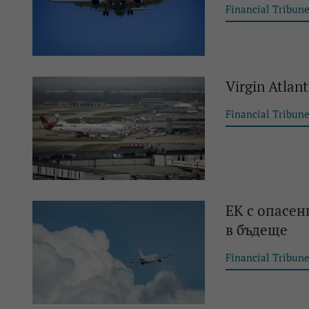
Financial Tribun
Virgin Atla
Financial Tribun
EK с опасен
в бъдеще
Financial Tribun