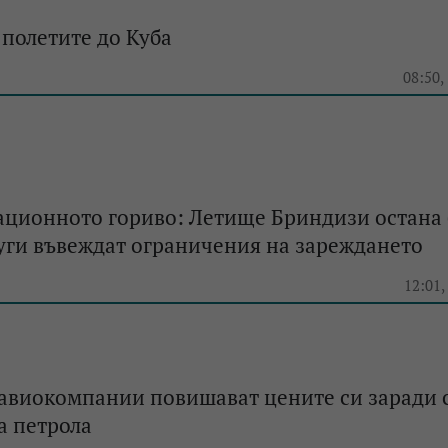
а полетите до Куба
e
08:50,
ационното гориво: Летище Бриндизи остана 
уги въвеждат ограничения на зареждането
e
12:01,
 авиокомпании повишават цените си заради 
а петрола