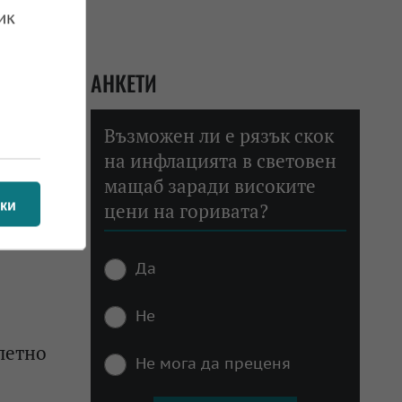
ик
 ще
АНКЕТИ
 25.04.2026
Възможен ли е рязък скок
на инфлацията в световен
мащаб заради високите
ки
цени на горивата?
 23.04.2026
Да
Не
летно
Не мога да преценя