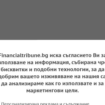
Financialtribune.bg иска съгласието Ви з
зползване на информация, събирана чр
бисквитки и подобни технологии, за да
ена на керосина: Нискотарифни компании
добрим вашето изживяване на нашия са
полетите си
да анализираме как го използвате и за
e
09:37,
маркетингови цели.
Персонализирана реклама и съдържание,