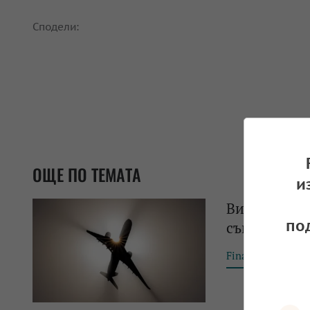
Сподели:
ОЩЕ ПО ТЕМАТА
и
Високата ц
по
съкращават 
Financial Tribun