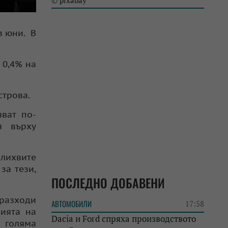
pixabay
©
з юни. В
 0,4% на
строва.
яват по-
я върху
 лихвите
за тези,
ПОСЛЕДНО ДОБАВЕНИ
 разходи
АВТОМОБИЛИ
17:58
нията на
Dacia и Ford спряха производството
о голяма