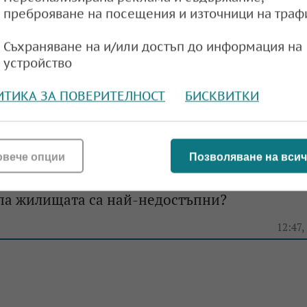
преброяване на посещения и източници на траф
Съхраняване на и/или достъп до информация на
устройство
 затяга ограниченията за недвижими имоти,
на чиповете стимулира ръстът на цените
ИТИКА ЗА ПОВЕРИТЕЛНОСТ
БИСКВИТКИ
e
12:27,
овече опции
Позволяване на всич
опа жилищата са най-недостъпни?
e
12:47,