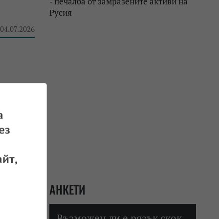
- печалба от замразените активи на
Русия
 04.07.2026
ЕС
а
ез
 03.07.2026
йт,
АНКЕТИ
Възможен ли е рязък скок
 02.07.2026