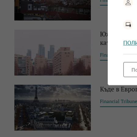
Южна Корея
като бумът 
ПОЛ
Financial Tribun
П
Къде в Евр
Financial Tribun