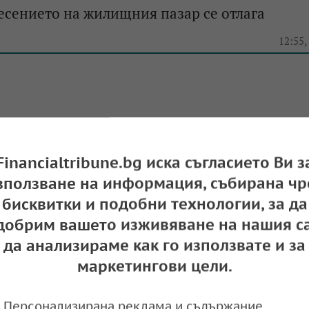
есението на жилищния пазар се отлага
e
12:55,
ият бум при краткосрочното настаняване в 
Financialtribune.bg иска съгласието Ви з
зползване на информация, събирана чр
e
09:01,
бисквитки и подобни технологии, за да
добрим вашето изживяване на нашия са
да анализираме как го използвате и за
нас са поскъпнали с близо 15% за първото
маркетингови цели.
на 2026 г.
Персонализирана реклама и съдържание,
e
13:45,