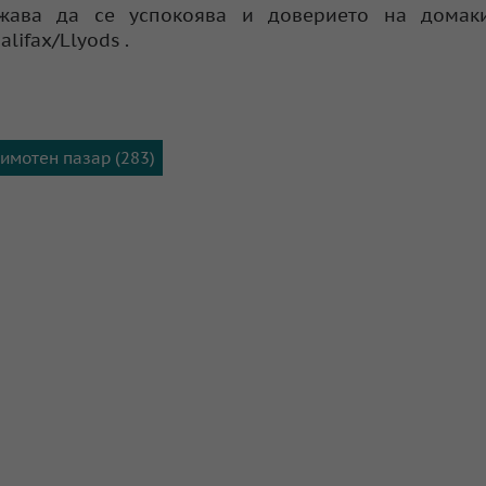
жава да се успокоява и доверието на домаки
lifax/Llyods .
имотен пазар (283)