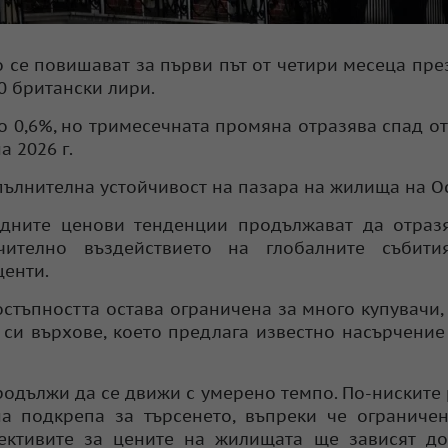
 се повишават за първи път от четири месеца пре
0 британски лири.
 0,6%, но тримесечната промяна отразява спад от
 2026 г.
опълнителна устойчивост на пазара на жилища на О
едните ценови тенденции продължават да отраз
чително въздействието на глобалните събити
центи.
остъпността остава ограничена за много купувачи,
си върхове, което предлага известно насърчение 
родължи да се движи с умерено темпо. По-ниските
а подкрепа за търсенето, въпреки че ограниче
пективите за цените на жилищата ще зависят д