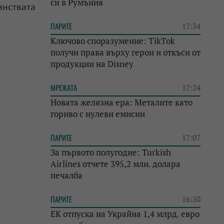
си в Румъния
нствата
ПАРИТЕ
17:34
Ключово споразумение: TikTok
получи права върху герои и откъси от
продукции на Disney
МРЕЖАТА
17:24
Новата желязна ера: Металите като
гориво с нулеви емисии
ПАРИТЕ
17:07
За първото полугодие: Turkish
Airlines отчете 395,2 млн. долара
печалба
ПАРИТЕ
16:50
ЕК отпуска на Украйна 1,4 млрд. евро