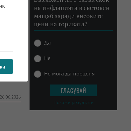
ик
на инфлацията в световен
мащаб заради високите
цени на горивата?
 тъй
Да
 30.06.2026
Не
ки
Не мога да преценя
 26.06.2026
Покажи резултати