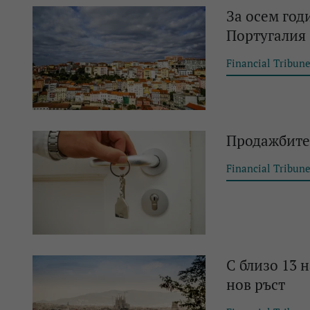
За осем год
Португалия
Financial Tribun
Продажбите
Financial Tribun
С близо 13 
нов ръст