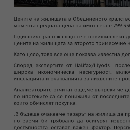
Цените на жилищата в Обединеното кралство
момента средната цена на имот сега е 299 33
Годишният растеж също се е повишил леко до
цените на жилищата за второто тримесечие на
Като цяло, това все още показва известна д
Според експертите от Halifax/Llyods посл
широка икономическа несигурност, вклю
инфлацията и очакванията за лихвените про
Анализаторите отчитат още, че въпреки че д
по ипотеките са се понижили от последните 
които обмислят покупка.
„В бъдеще очакваме пазарът на жилища да п
по заеми би трябвало да осигурят известн
достъпността остават важен фактор. Перс