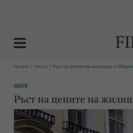
БОРСИ
Начало
Имоти
Ръст на цените на жилищата в Обеди
ТЕХНОЛ
КРИПТО
АНАЛИЗ
ИМОТИ
БАНКИ
МРЕЖАТ
Ръст на цените на жилищ
ПАРИТЕ
ИМОТИ
ЗАСТРАХОВАНЕ
АВТОМО
ЕНЕРГЕТИКА
МУЛТИМ