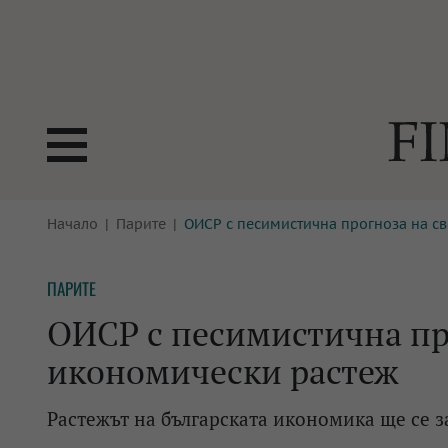
БОРСИ
Начало
Парите
ОИСР с песимистична прогноза на с
ТЕХНОЛ
КРИПТО
АНАЛИЗ
ПАРИТЕ
БАНКИ
МРЕЖАТ
ОИСР с песимистична пр
ПАРИТЕ
ИМОТИ
икономически растеж
ЗАСТРАХОВАНЕ
АВТОМО
Растежът на българската икономика ще се з
ЕНЕРГЕТИКА
МУЛТИМ