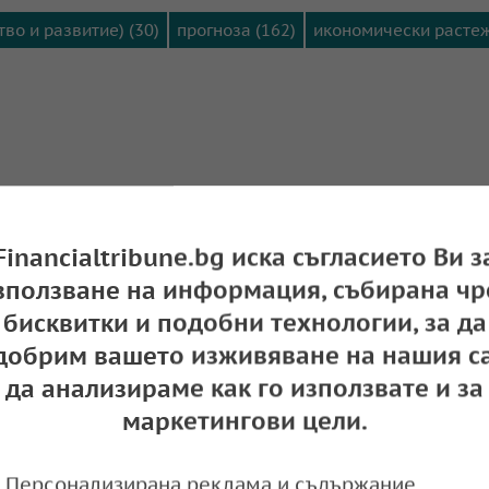
во и развитие) (30)
прогноза (162)
икономически растеж
Financialtribune.bg иска съгласието Ви з
зползване на информация, събирана чр
бисквитки и подобни технологии, за да
добрим вашето изживяване на нашия са
и прогнозите си за растеж на ключови ико
да анализираме как го използвате и за
маркетингови цели.
e
13:59,
Персонализирана реклама и съдържание,