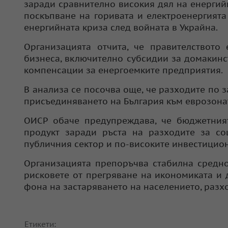
заради сравнително високия дял на енергийн
поскъпване на горивата и електроенергията
енергийната криза след войната в Украйна.
Организацията отчита, че правителството
бизнеса, включително субсидии за домакинс
компенсации за енергоемките предприятия.
В анализа се посочва още, че разходите по 
присъединяването на България към еврозонат
ОИСР обаче предупреждава, че бюджетния
продукт заради ръста на разходите за со
публичния сектор и по-високите инвестицио
Организацията препоръчва стабилна средно
рисковете от прегряване на икономиката и 
фона на застаряването на населението, разх
Етикети: