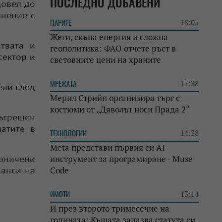
ПОСЛЕДНО ДОБАВЕНИ
довел до
внение с
ПАРИТЕ
18:05
Жеги, скъпа енергия и сложна
твата и
геополитика: ФАО отчете ръст в
сектор и
световните цени на храните
МРЕЖАТА
17:38
ели след
Мерил Стрийп организира търг с
костюми от „Дяволът носи Прада 2“
ътрешен
латите в
ТЕХНОЛОГИИ
14:38
Meta представи първия си AI
инструмент за програмиране - Muse
раничени
Code
нанси на
ИМОТИ
13:14
И през второто тримесечие на
годината: Къщата запазва статута си