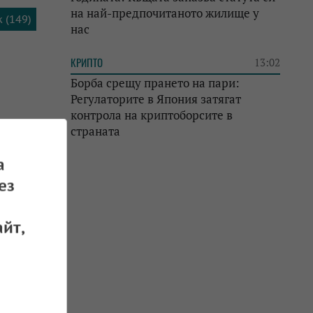
на най-предпочитаното жилище у
 (149)
нас
КРИПТО
13:02
Борба срещу прането на пари:
Регулаторите в Япония затягат
контрола на криптоборсите в
страната
а
ез
йт,
номики
 02.12.2025