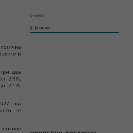
Снимка:
pixabay
©
истична
телите и
 при два
л 2,8%,
о 2,1%.
027 г. на
ието, се
и шокове