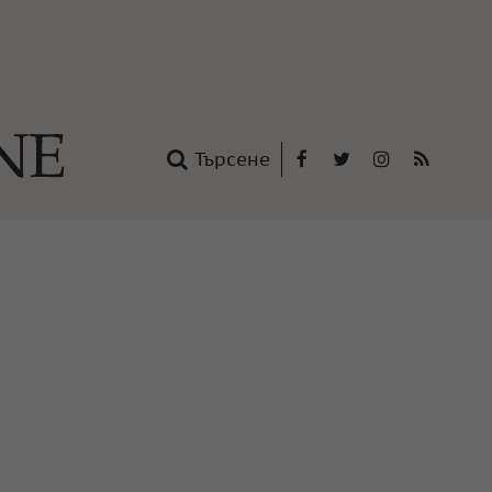
Търсене
Facebook
Twitter
Instagram
RSS
нтакти
oup