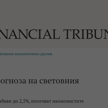
ветовния икономически растеж
ОГИИ
За нас
Реклама
Ко
И
Част от Tribune Media Gr
А
огноза на световния
БИЛИ
абави до 2,5%, посочват икономистите
ЕДИЯ