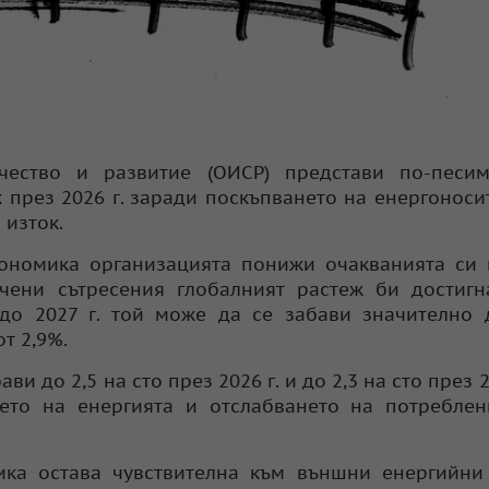
чество и развитие (ОИСР) представи по-песим
 през 2026 г. заради поскъпването на енергоноси
 изток.
кономика организацията понижи очакванията си
ени сътресения глобалният растеж би достигна
о 2027 г. той може да се забави значително д
т 2,9%.
и до 2,5 на сто през 2026 г. и до 2,3 на сто през 2
ето на енергията и отслабването на потреблен
мика остава чувствителна към външни енергийн