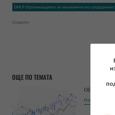
ОИСР (Организацията за икономическо сътрудничест
Сподели:
и
ОЩЕ ПО ТЕМАТА
по
ОИСР повиш
Financial Tribun