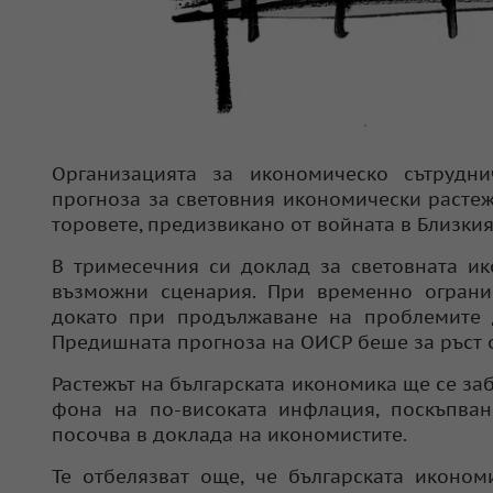
Организацията за икономическо сътрудни
прогноза за световния икономически растеж
торовете, предизвикано от войната в Близкия
В тримесечния си доклад за световната и
възможни сценария. При временно огранич
докато при продължаване на проблемите д
Предишната прогноза на ОИСР беше за ръст о
Растежът на българската икономика ще се забав
фона на по-високата инфлация, поскъпван
посочва в доклада на икономистите.
Те отбелязват още, че българската иконо