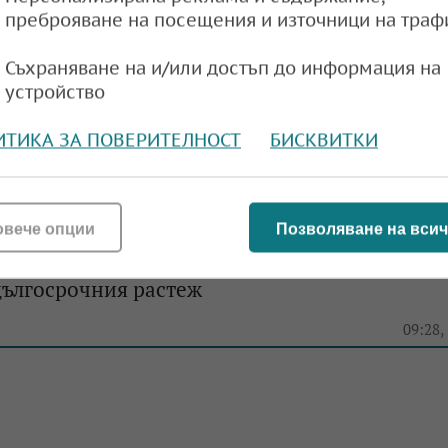
преброяване на посещения и източници на траф
Съхраняване на и/или достъп до информация на
 прогнозата за световната икономика, пон
устройство
ата
ИТИКА ЗА ПОВЕРИТЕЛНОСТ
БИСКВИТКИ
e
13:29,
овече опции
Позволяване на всич
оръка към Германия: Трябват реформи, за да
дългосрочния растеж
e
09:28,