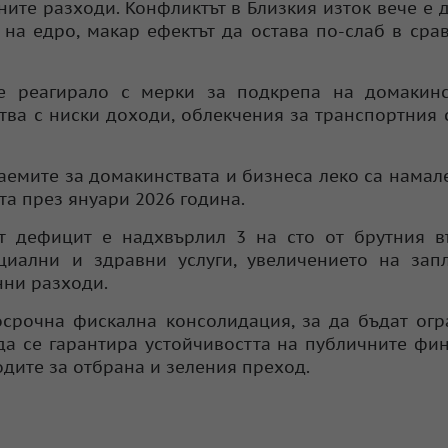
ите разходи. Конфликтът в Близкия изток вече е 
 на едро, макар ефектът да остава по-слаб в сра
 е реагирало с мерки за подкрепа на домакинс
тва с ниски доходи, облекчения за транспортния 
заемите за домакинствата и бизнеса леко са намал
а през януари 2026 година.
т дефицит е надхвърлил 3 на сто от брутния в
циални и здравни услуги, увеличението на зап
нни разходи.
срочна фискална консолидация, за да бъдат ог
да се гарантира устойчивостта на публичните фи
одите за отбрана и зеления преход.