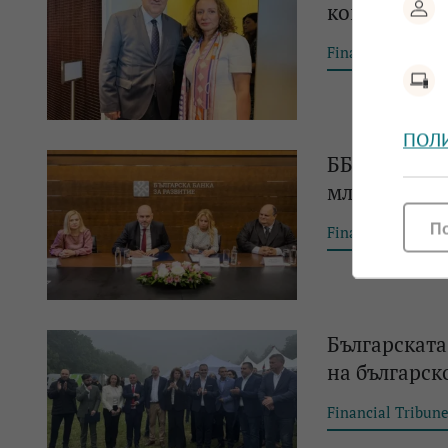
които инвес
Financial Tribun
ПОЛ
ББР и Инвес
млн. евро ф
П
Financial Tribun
Българската
на българск
Financial Tribun