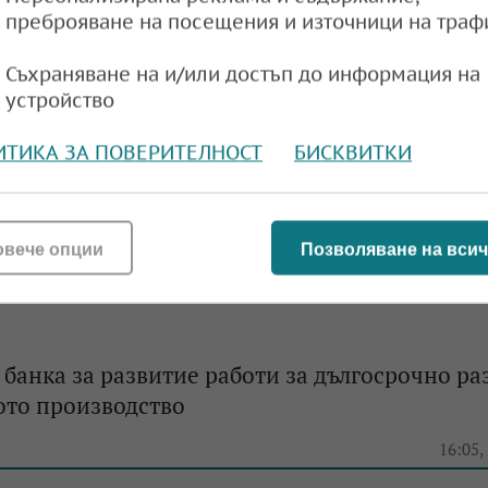
тират и развиват дейност в Гърция
преброяване на посещения и източници на траф
e
15:57,
Съхраняване на и/или достъп до информация на
устройство
ИТИКА ЗА ПОВЕРИТЕЛНОСТ
БИСКВИТКИ
тбанк разширяват достъпа на бизнеса до над
инансиране по InvestEU
овече опции
Позволяване на всич
e
22:30,
 банка за развитие работи за дългосрочно ра
ото производство
e
16:05,