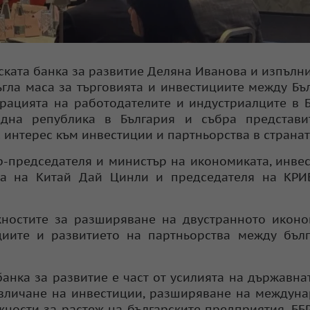
ската банка за развитие Деляна Иванова и изпълн
гла маса за търговията и инвестициите между Бъ
ерацията на работодателите и индустриалците в 
одна република в България и събра представи
 интерес към инвестиции и партньорства в странат
р-председателя и министър на икономиката, инве
ика на Китай Дай Цинли и председателя на КРИ
ностите за разширяване на двустранното иконо
циите и развитието на партньорства между бъл
банка за развитие е част от усилията на държавна
вличане на инвестиции, разширяване на междун
жности за растеж на българските предприятия. ББ