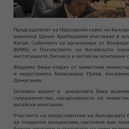
Председателят на Надзорния съвет на Българ
директор Цанко Арабаджиев участваха в кръ
Китай. Събитието се организира от Конфед
(КРИБ) и Посолството на Китайската нар
институциите, бизнеса и китайски компании с
Форумът беше открит от заместник министъ
и индустрията Александър Пулев, послан
Домусчиев.
Основен акцент в дискусията бяха възмож
сътрудничество, насърчаването на инвести
китайски компании.
Участието на представители на Българската 
да подкрепя инициативи, насочени към при
бизнес контакти и създаване на нови възмо