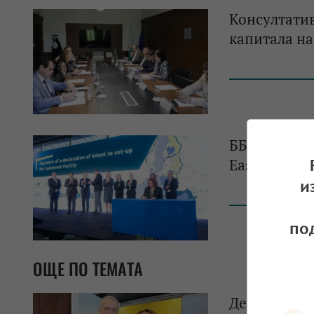
Консултатив
капитала на
ББР се прис
EastInvest
и
по
ОЩЕ ПО ТЕМАТА
Деляна Иван