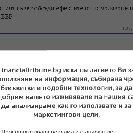
ният съвет обсъди ефектите от намаляване 
 ББР
11:25,
ъедини към новата финансова инициатива на
 (СНИМКИ)
Financialtribune.bg иска съгласието Ви з
зползване на информация, събирана чр
11:58,
бисквитки и подобни технологии, за да
добрим вашето изживяване на нашия са
да анализираме как го използвате и за
маркетингови цели.
ова: ББР може да подкрепи български комп
Персонализирана реклама и съдържание,