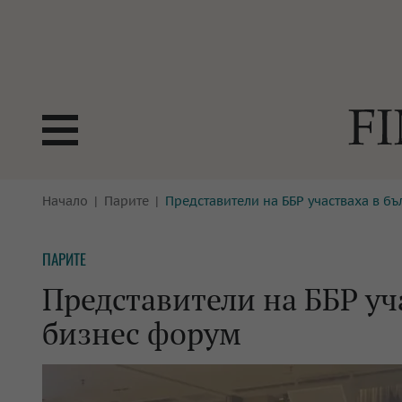
БОРСИ
Начало
Парите
Представители на ББР участваха в б
ТЕХНОЛ
КРИПТО
АНАЛИЗ
ПАРИТЕ
БАНКИ
МРЕЖАТ
Представители на ББР уч
ПАРИТЕ
ИМОТИ
бизнес форум
ЗАСТРАХОВАНЕ
АВТОМО
ЕНЕРГЕТИКА
МУЛТИМ