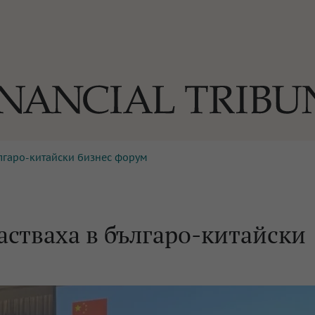
ългаро-китайски бизнес форум
ОГИИ
За нас
Реклама
Ко
И
Част от Tribune Media Gr
А
астваха в българо-китайски
БИЛИ
ЕДИЯ