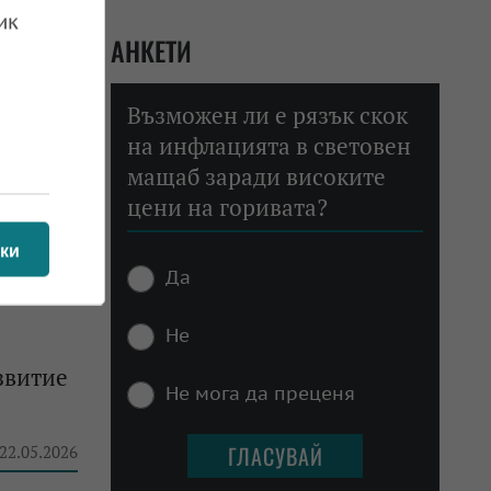
ик
АНКЕТИ
 01.06.2026
Възможен ли е рязък скок
на инфлацията в световен
мащаб заради високите
 30
цени на горивата?
ки
 27.05.2026
Да
Не
звитие
Не мога да преценя
 22.05.2026