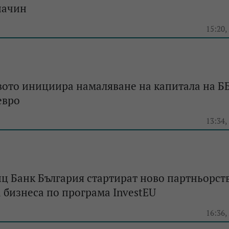
начин
e
15:20,
ото инициира намаляване на капитала на ББ
евро
e
13:34,
ц Банк България стартират ново партньорств
 бизнеса по програма InvestEU
e
16:36,