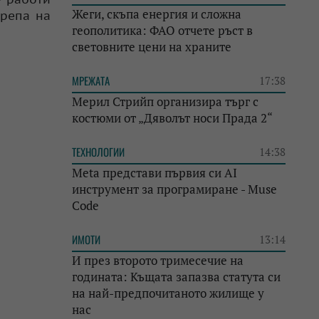
Жеги, скъпа енергия и сложна
крепа на
геополитика: ФАО отчете ръст в
световните цени на храните
МРЕЖАТА
17:38
Мерил Стрийп организира търг с
костюми от „Дяволът носи Прада 2“
ТЕХНОЛОГИИ
14:38
Meta представи първия си AI
инструмент за програмиране - Muse
Code
ИМОТИ
13:14
И през второто тримесечие на
годината: Къщата запазва статута си
на най-предпочитаното жилище у
нас