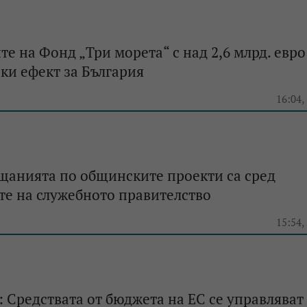
е на Фонд „Три морета“ с над 2,6 млрд. евро
ки ефект за България
e
16:04,
щанията по общинските проекти са сред
е на служебното правителство
e
15:54,
 Средствата от бюджета на ЕС се управляват