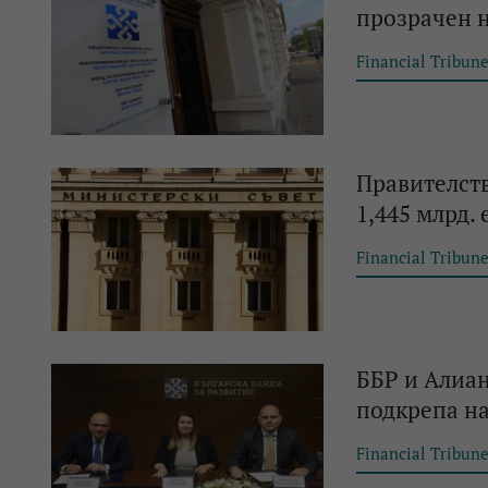
прозрачен 
Financial Tribun
Правителств
1,445 млрд. 
Financial Tribun
ББР и Алиан
подкрепа на
Financial Tribun