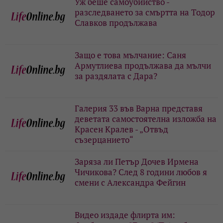
Уж беше самоубийство -
разследването за смъртта на Тодор
Славков продължава
Защо е това мълчание: Саня
Армутлиева продължава да мълчи
за раздялата с Дара?
Галерия 33 във Варна представя
деветата самостоятелна изложба на
Красен Кралев - „Отвъд
съзерцанието“
Заряза ли Петър Дочев Ирмена
Чичикова? След 8 години любов я
смени с Александра Фейгин
Видео издаде флирта им: