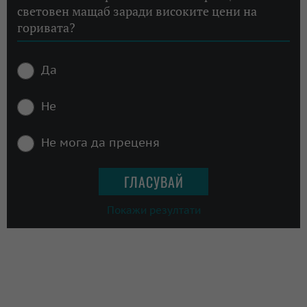
световен мащаб заради високите цени на
горивата?
Да
Не
Не мога да преценя
Покажи резултати