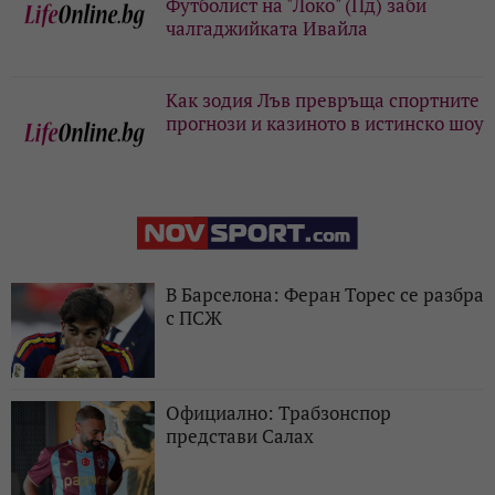
Футболист на "Локо" (Пд) заби
чалгаджийката Ивайла
Как зодия Лъв превръща спортните
прогнози и казиното в истинско шоу
В Барселона: Феран Торес се разбра
с ПСЖ
Официално: Трабзонспор
представи Салах