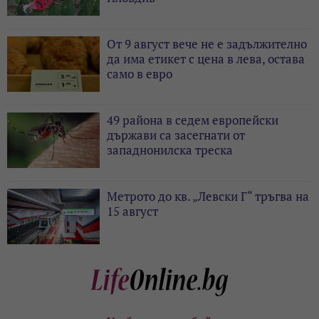
От 9 август вече не е задължително
да има етикет с цена в лева, остава
само в евро
49 района в седем европейски
държави са засегнати от
западнонилска треска
Метрото до кв. „Левски Г“ тръгва на
15 август