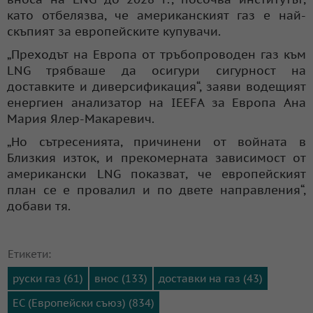
като отбелязва, че американският газ е най-
скъпият за европейските купувачи.
„Преходът на Европа от тръбопроводен газ към
LNG трябваше да осигури сигурност на
доставките и диверсификация“, заяви водещият
енергиен анализатор на IEEFA за Европа Ана
Мария Ялер-Макаревич.
„Но сътресенията, причинени от войната в
Близкия изток, и прекомерната зависимост от
американски LNG показват, че европейският
план се е провалил и по двете направления“,
добави тя.
Етикети:
руски газ (61)
внос (133)
доставки на газ (43)
ЕС (Европейски съюз) (834)