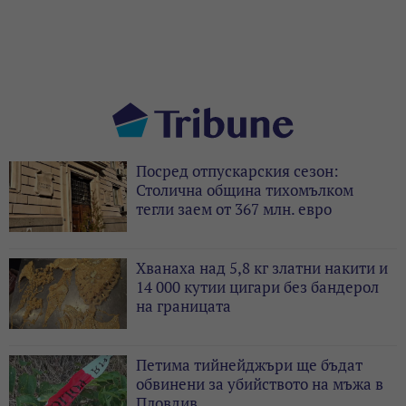
Посред отпускарския сезон:
Столична община тихомълком
тегли заем от 367 млн. евро
Хванаха над 5,8 кг златни накити и
14 000 кутии цигари без бандерол
на границата
Петима тийнейджъри ще бъдат
обвинени за убийството на мъжа в
Пловдив