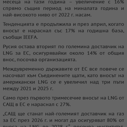
месеца на тази година – увеличение с 16%
спрямо същия период на миналата година и
най-високото ниво от 2022 г. насам.
Тенденцията е продължила и през април, когато
вносът е нараснал със 17% на годишна база,
съобщи IEEFA.
Русия остава вторият по големина доставчик на
LNG за ЕС, осигурявайки около 14% от общия
внос, посочва организацията.
Междувременно държавите от ЕС все повече се
насочват към Съединените щати, като вносът на
американски LNG се е увеличил над три пъти
между 2021 и 2025 г.
Само през първото тримесечие вносът на LNG от
САЩ в ЕС е нараснал с 27%.
„САЩ ще станат най-големият доставчик на газ
за ЕС през 2026 г. и могат да осигуряват 80% от
вноса на LNG до 2028 г.“, посочва институтът,