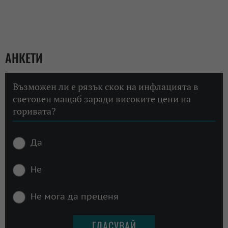
АНКЕТИ
Възможен ли е рязък скок на инфлацията в
световен мащаб заради високите цени на
горивата?
Да
Не
Не мога да преценя