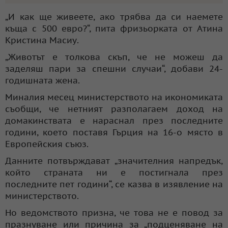
„И как ще живеете, ако трябва да си наемете
къща с 500 евро?“, пита фризьорката от Атина
Кристина Масиу.
„Животът е толкова скъп, че не можеш да
заделяш пари за спешни случаи“, добави 24-
годишната жена.
Миналия месец министерството на икономиката
съобщи, че нетният разполагаем доход на
домакинствата е нараснал през последните
години, което поставя Гърция на 16-о място в
Европейския съюз.
Данните потвърждават „значителния напредък,
който страната ни е постигнала през
последните пет години“, се казва в изявление на
министерството.
Но ведомството призна, че това не е повод за
празнуване или причина за „подценяване на