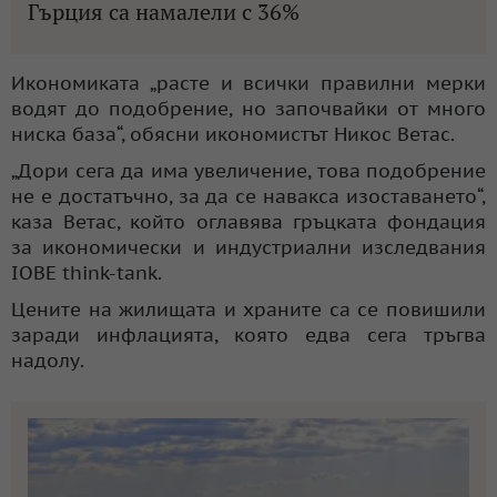
Гърция са намалели с 36%
Икономиката „расте и всички правилни мерки
водят до подобрение, но започвайки от много
ниска база“, обясни икономистът Никос Ветас.
„Дори сега да има увеличение, това подобрение
не е достатъчно, за да се навакса изоставането“,
каза Ветас, който оглавява гръцката фондация
за икономически и индустриални изследвания
IOBE think-tank.
Цените на жилищата и храните са се повишили
заради инфлацията, която едва сега тръгва
надолу.