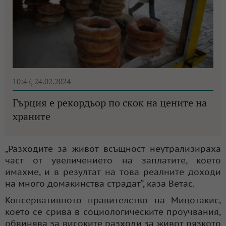
10:47, 24.02.2024
Гърция е рекордьор по скок на цените на
храните
„Разходите за живот всъщност неутрализираха
част от увеличението на заплатите, което
имахме, и в резултат на това реалните доходи
на много домакинства страдат“, каза Ветас.
Консервативното правителство на Мицотакис,
което се срива в социологическите проучвания,
обвинява за високите разходи за живот рязкото