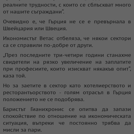
реалните трудности, с които се сблъскват много
от нашите съграждани“.
Очевидно е, че Гърция не се е превърнала в
Швейцария или Швеция.
Икономистът Ветас отбеляза, че някои сектори
са се справили по-добре от други.
„През последните три-четири години станахме
свидетели на рязко увеличение на заплатите
при професиите, които изискват някакъв опит“,
каза той.
Но за заетите в сектор като хотелиерството и
ресторантьорството - голям отрасъл в Гърция
положението не се подобрява.
Баристът Гианихронис се опитва да запази
спокойствие по отношение на икономическата
ситуация, въпреки че постоянно трябва да
мисли за пари.