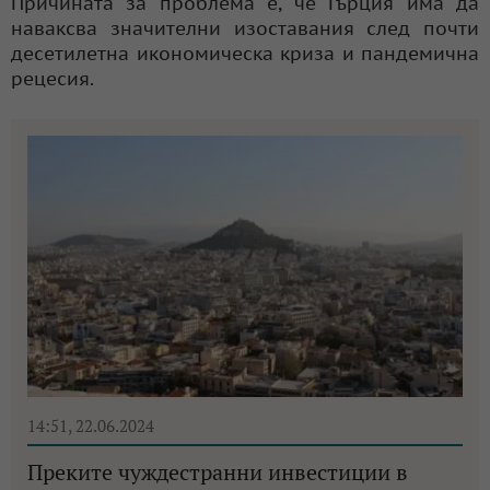
Причината за проблема е, че Гърция има да
наваксва значителни изоставания след почти
десетилетна икономическа криза и пандемична
рецесия.
14:51, 22.06.2024
Преките чуждестранни инвестиции в