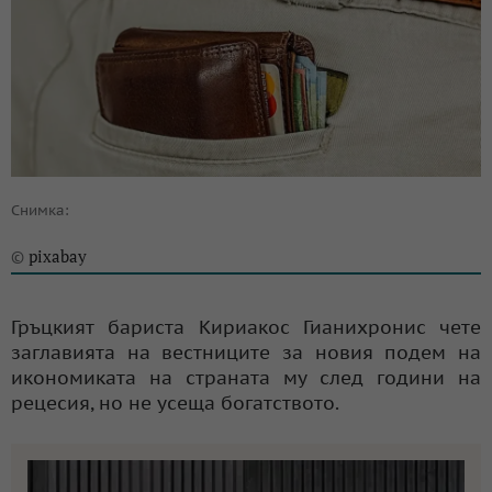
Снимка:
pixabay
©
Гръцкият бариста Кириакос Гианихронис чете
заглавията на вестниците за новия подем на
икономиката на страната му след години на
рецесия, но не усеща богатството.