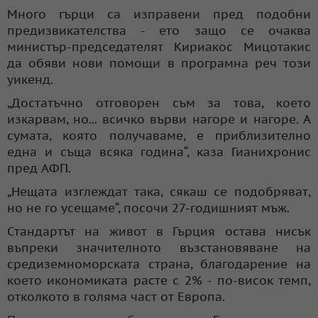
Много гърци са изправени пред подобни
предизвикателства - ето защо се очаква
министър-председателят Кириакос Мицотакис
да обяви нови помощи в програмна реч този
уикенд.
„Достатъчно отговорен съм за това, което
изкарвам, но... всичко върви нагоре и нагоре. А
сумата, която получаваме, е приблизително
една и съща всяка година“, каза Гианихронис
пред АФП.
„Нещата изглеждат така, сякаш се подобряват,
но не го усещаме“, посочи 27-годишният мъж.
Стандартът на живот в Гърция остава нисък
въпреки значителното възстановяване на
средиземноморската страна, благодарение на
което икономиката расте с 2% - по-висок темп,
отколкото в голяма част от Европа.