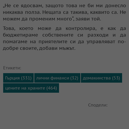
„Не се ядосвам, защото това не би ми донесло
никаква полза. Нещата са такива, каквито са. Не
можем да променим много“, заяви той.
Това, което може да контролира, е как да
бюджетираме собствените си разходи и да
помагаме на приятелите си да управляват по-
добре своите, добави мъжът.
Етикети:
Гърция (331)
лични финанси (32)
домакинства (53)
цените на храните (464)
Сподели: