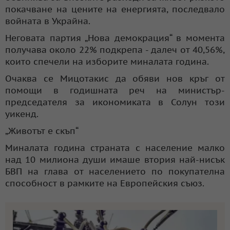
покачване на цените на енергията, последвало
войната в Украйна.
Неговата партия „Нова демокрация“ в момента
получава около 22% подкрепа - далеч от 40,56%,
които спечели на изборите миналата година.
Очаква се Мицотакис да обяви нов кръг от
помощи в годишната реч на министър-
председателя за икономиката в Солун този
уикенд.
„Животът е скъп“
Миналата година страната с население малко
над 10 милиона души имаше втория най-нисък
БВП на глава от населението по покупателна
способност в рамките на Европейския съюз.