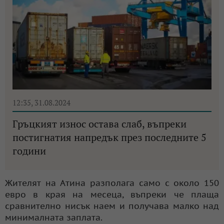
12:35, 31.08.2024
Гръцкият износ остава слаб, въпреки
постигнатия напредък през последните 5
години
Жителят на Атина разполага само с около 150
евро в края на месеца, въпреки че плаща
сравнително нисък наем и получава малко над
минималната заплата.