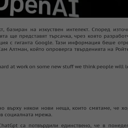
т, базиран на изкуствен интелект. Според изто
та ще представят търсачка, чрез която разработ
ция с гиганта Google. Тази информация беше отр
Сам Алтман, който опроверга твърденията на Ройт
hard at work on some new stuff we think people will l
ено върху някои нови неща, които смятаме, че х
й в социалната мрежа.
hatGpt са потвърдили единствено, че в понеде