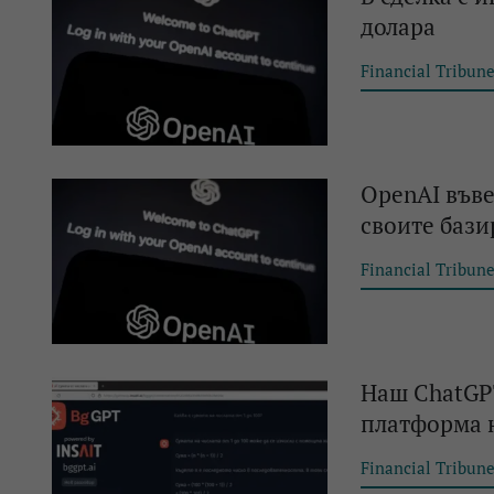
долара
Financial Tribun
OpenAI във
своите бази
Financial Tribun
Наш ChatGP
платформа н
Financial Tribun