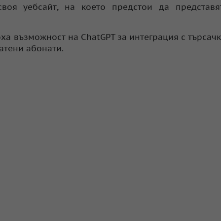
воя уебсайт, на което предстои да представя
ха възможност на ChatGPT за интеграция с търсачк
латени абонати.