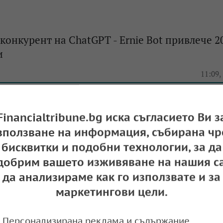
конкурент на ChatGPT - Ernie Bot привлече 2
и
e
11:09,
Financialtribune.bg иска съгласието Ви з
и първия си офис в Азия в Токио
зползване на информация, събирана чр
бисквитки и подобни технологии, за да
e
16:05,
добрим вашето изживяване на нашия са
да анализираме как го използвате и за
маркетингови цели.
и над Sora на OpenAI: Италия разследва нов
Персонализирана реклама и съдържание,