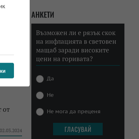
ик
АНКЕТИ
 09.03.2024
Възможен ли е рязък скок
на инфлацията в световен
мащаб заради високите
цени на горивата?
 09.03.2024
ки
Да
Не
т от
Не мога да преценя
 02.03.2024