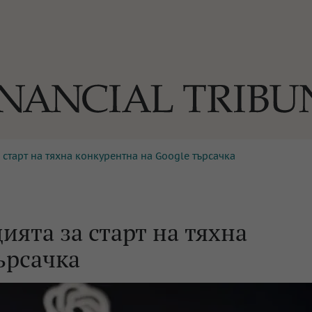
старт на тяхна конкурентна на Google търсачка
ОГИИ
За нас
Реклама
Ко
И
Част от Tribune Media Gr
А
ята за старт на тяхна
ърсачка
БИЛИ
ЕДИЯ