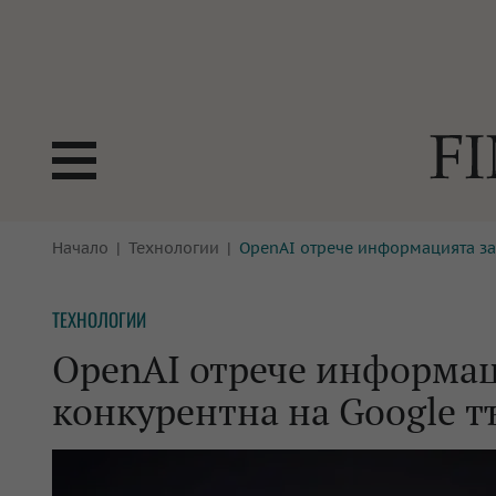
БОРСИ
Начало
Технологии
OpenAI отрече информацията за 
ТЕХНОЛ
КРИПТО
АНАЛИЗ
ТЕХНОЛОГИИ
БАНКИ
МРЕЖАТ
OpenAI отрече информаци
ПАРИТЕ
ИМОТИ
конкурентна на Google т
ЗАСТРАХОВАНЕ
АВТОМО
ЕНЕРГЕТИКА
МУЛТИМ