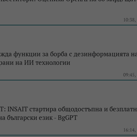
e
10:38,
ежда функции за борба с дезинформацията н
рани на ИИ технологии
e
09:45,
T: INSAIT стартира общодостъпна и безплат
а български език - BgGPT
e
16:14,