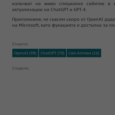
излъчват на живо специално събитие в с
актуализации на ChatGPT и GPT-4.
Припомняме, че съвсем скоро от OpenAI дадо
на Microsoft, като функцията е достъпна за п
Етикети:
OpenAI (98)
ChatGPT (70)
Сам Алтман (16)
Сподели: