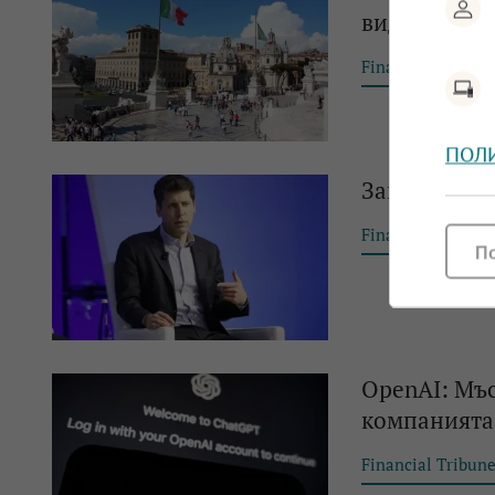
видео инст
Financial Tribun
ПОЛ
Завръщане: 
Financial Tribun
П
OpenAI: Мъс
компанията
Financial Tribun