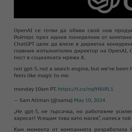
OpenAI се готви да обяви свой нов продук
Ройтерс през идния понеделник от компания
ChatGPT цели да влезе в директна конкурен
главния изпълнителен директор на OpenAI, 
пост в социалната мрежа X.
not gpt-5, not a search engine, but we’ve been 
feels like magic to me.
monday 10am PT.
https://t.co/nqftf6lRL1
— Sam Altman (@sama)
May 10, 2024
„Не gpt-5, не търсачка, но работихме усил
харесат! Усещам това като магия“, написа то
Към момента от компанията разработила C