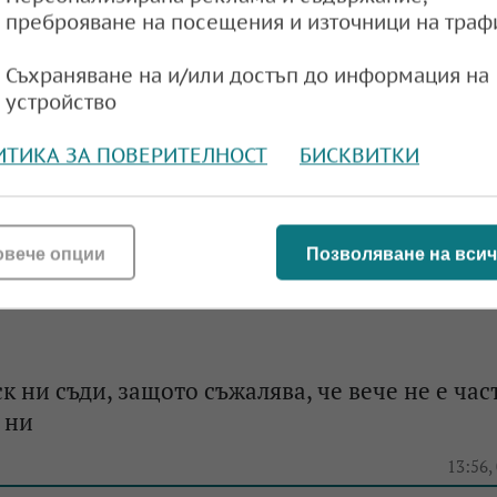
румент на компанията
преброяване на посещения и източници на траф
e
09:20,
Съхраняване на и/или достъп до информация на
устройство
ИТИКА ЗА ПОВЕРИТЕЛНОСТ
БИСКВИТКИ
Сам Алтман отново на борда на OpenAI
e
09:14,
овече опции
Позволяване на всич
к ни съди, защото съжалява, че вече не е час
 ни
e
13:56,