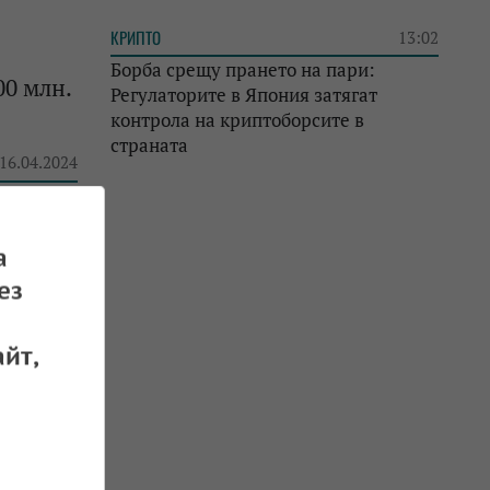
КРИПТО
13:02
Борба срещу прането на пари:
00 млн.
Регулаторите в Япония затягат
контрола на криптоборсите в
страната
 16.04.2024
а
ез
 15.04.2024
йт,
ия