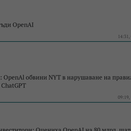
съди OpenAI
e
14:31,
: OpenAl обвини NYT в нарушаване на прави
а ChatGPT
e
09:19,
инвеститори: Оцениха OpenAI на 80 млрд. ща