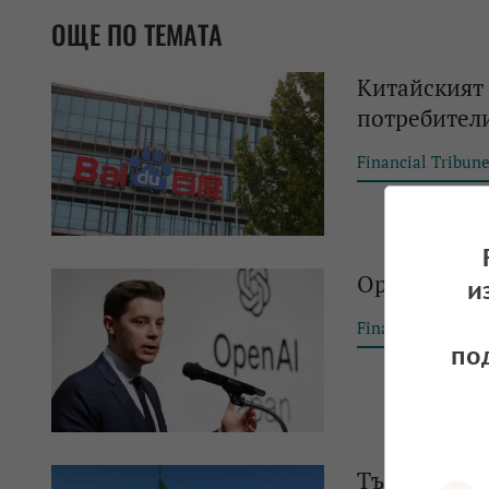
ОЩЕ ПО ТЕМАТА
Китайският 
потребител
Financial Tribun
OpenAI откр
и
Financial Tribun
по
Тъмни облац