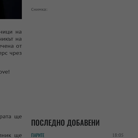
Снимка:
чници на
чикът на
ечена от
ерс чрез
ove!
ората ще
ПОСЛЕДНО ДОБАВЕНИ
ПАРИТЕ
лник ще
18:05