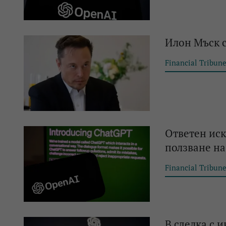
Илон Мъск 
Financial Tribun
Ответен иск
ползване н
Financial Tribun
В сделка с 