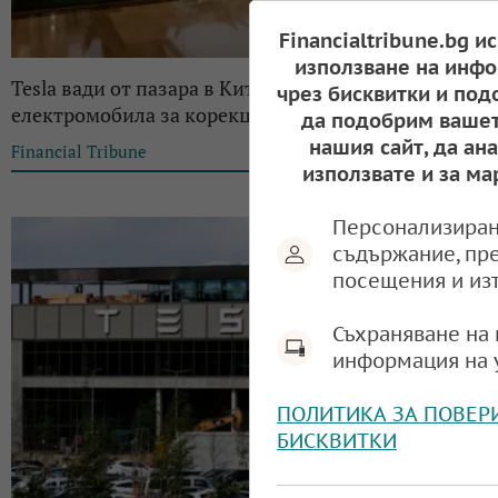
Financialtribune.bg и
използване на инфо
Tesla вади от пазара в Китай над 5800
чрез бисквитки и под
електромобила за корекция в софтуера
да подобрим вашет
нашия сайт, да ан
Financial Tribune
11:22, 16.06.2024
използвате и за ма
Персонализиран
съдържание, пр
посещения и из
Съхраняване на 
информация на 
ПОЛИТИКА ЗА ПОВЕР
БИСКВИТКИ