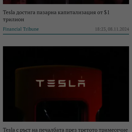
Tesla достига пазарна капитализация от $1
трилион
Financial Tribune
18:23, 08.11.2024
Tesla с ръст на печалбата през третото тримесечие