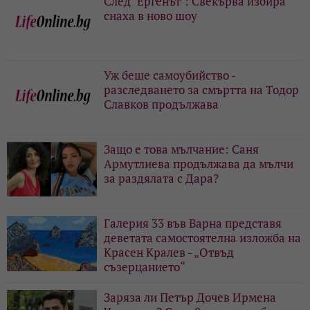
След "Ергенът": Свекърва избира
снаха в ново шоу
Уж беше самоубийство -
разследването за смъртта на Тодор
Славков продължава
Защо е това мълчание: Саня
Армутлиева продължава да мълчи
за раздялата с Дара?
Галерия 33 във Варна представя
деветата самостоятелна изложба на
Красен Кралев - „Отвъд
съзерцанието“
Заряза ли Петър Дочев Ирмена