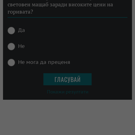
световен мащаб заради високите цени на
горивата?
Да
Не
Не мога да преценя
Покажи резултати