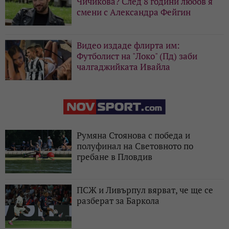
Чичикова? След 8 години любов я
смени с Александра Фейгин
Видео издаде флирта им:
Футболист на "Локо" (Пд) заби
чалгаджийката Ивайла
Румяна Стоянова с победа и
полуфинал на Световното по
гребане в Пловдив
ПСЖ и Ливърпул вярват, че ще се
разберат за Баркола