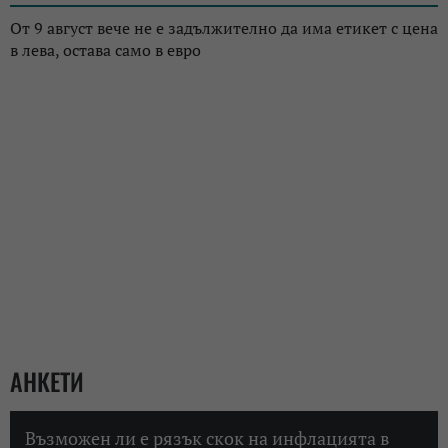
От 9 август вече не е задължително да има етикет с цена
в лева, остава само в евро
АНКЕТИ
Възможен ли е рязък скок на инфлацията в